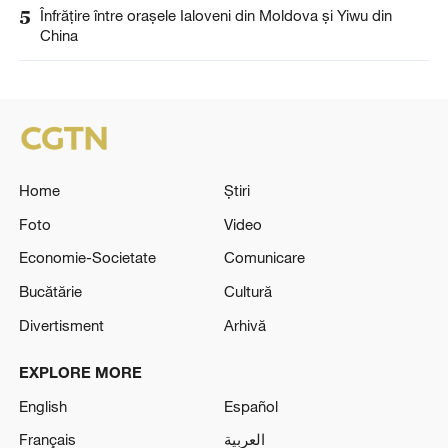
5
Înfrățire între orașele Ialoveni din Moldova și Yiwu din
China
Home
Știri
Foto
Video
Economie-Societate
Comunicare
Bucătărie
Cultură
Divertisment
Arhivă
EXPLORE MORE
English
Español
Français
العربية