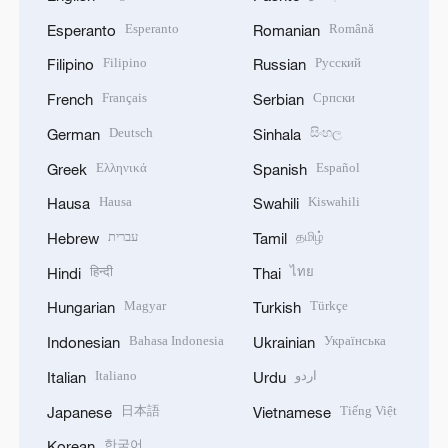
Esperanto
Română
Esperanto
Romanian
Filipino
Русский
Filipino
Russian
Français
Српски
French
Serbian
Deutsch
සිංහල
German
Sinhala
Ελληνικά
Español
Greek
Spanish
Hausa
Kiswahili
Hausa
Swahili
עברית
தமிழ்
Hebrew
Tamil
हिन्दी
ไทย
Hindi
Thai
Magyar
Türkçe
Hungarian
Turkish
Bahasa Indonesia
Українська
Indonesian
Ukrainian
Italiano
اردو
Italian
Urdu
日本語
Tiếng Việt
Japanese
Vietnamese
한국어
Korean