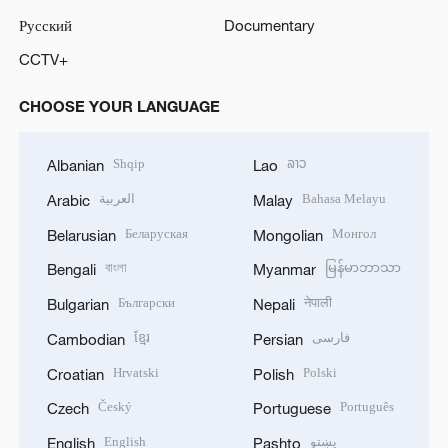
Русский
Documentary
CCTV+
CHOOSE YOUR LANGUAGE
Shqip
ລາວ
Albanian
Lao
العربية
Bahasa Melayu
Arabic
Malay
Беларуская
Монгол
Belarusian
Mongolian
বাংলা
မြန်မာဘာသာ
Bengali
Myanmar
Български
नेपाली
Bulgarian
Nepali
ខ្មែរ
فارسی
Cambodian
Persian
Hrvatski
Polski
Croatian
Polish
Český
Português
Czech
Portuguese
English
پښتو
English
Pashto