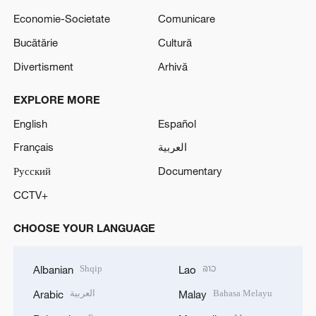
Economie-Societate
Comunicare
Bucătărie
Cultură
Divertisment
Arhivă
EXPLORE MORE
English
Español
Français
العربية
Русский
Documentary
CCTV+
CHOOSE YOUR LANGUAGE
Shqip
ລາວ
Albanian
Lao
العربية
Bahasa Melayu
Arabic
Malay