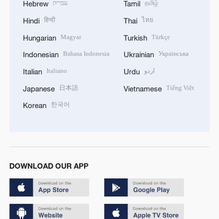
עברית
தமிழ்
Hebrew
Tamil
हिन्दी
ไทย
Hindi
Thai
Magyar
Türkçe
Hungarian
Turkish
Bahasa Indonesia
Українська
Indonesian
Ukrainian
Italiano
اردو
Italian
Urdu
日本語
Tiếng Việt
Japanese
Vietnamese
한국어
Korean
DOWNLOAD OUR APP