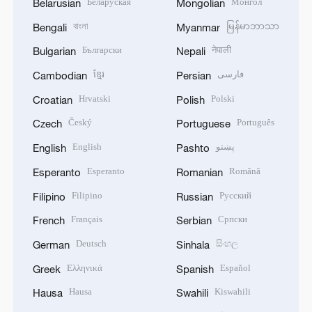
Беларуская
Монгол
Belarusian
Mongolian
বাংলা
မြန်မာဘာသာ
Bengali
Myanmar
Български
नेपाली
Bulgarian
Nepali
ខ្មែរ
فارسی
Cambodian
Persian
Hrvatski
Polski
Croatian
Polish
Český
Português
Czech
Portuguese
English
پښتو
English
Pashto
Esperanto
Română
Esperanto
Romanian
Filipino
Русский
Filipino
Russian
Français
Српски
French
Serbian
Deutsch
සිංහල
German
Sinhala
Ελληνικά
Español
Greek
Spanish
Hausa
Kiswahili
Hausa
Swahili