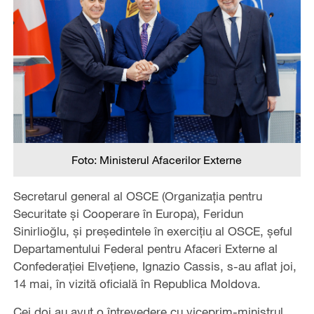
Foto: Ministerul Afacerilor Externe
Secretarul general al OSCE (Organizația pentru
Securitate și Cooperare în Europa), Feridun
Sinirlioğlu, și președintele în exercițiu al OSCE, șeful
Departamentului Federal pentru Afaceri Externe al
Confederației Elvețiene, Ignazio Cassis, s-au aflat joi,
14 mai, în vizită oficială în Republica Moldova.
Cei doi au avut o întrevedere cu viceprim-ministrul,