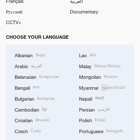
Français
العربية
Русский
Documentary
CCTV+
CHOOSE YOUR LANGUAGE
Shqip
ລາວ
Albanian
Lao
العربية
Bahasa Melayu
Arabic
Malay
Беларуская
Монгол
Belarusian
Mongolian
বাংলা
မြန်မာဘာသာ
Bengali
Myanmar
Български
नेपाली
Bulgarian
Nepali
ខ្មែរ
فارسی
Cambodian
Persian
Hrvatski
Polski
Croatian
Polish
Český
Português
Czech
Portuguese