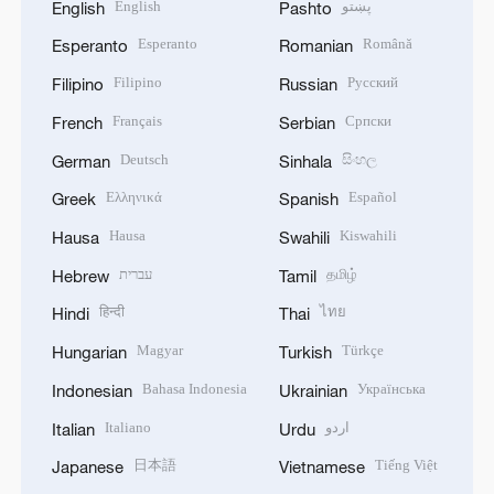
English
پښتو
English
Pashto
Esperanto
Română
Esperanto
Romanian
Filipino
Русский
Filipino
Russian
Français
Српски
French
Serbian
Deutsch
සිංහල
German
Sinhala
Ελληνικά
Español
Greek
Spanish
Hausa
Kiswahili
Hausa
Swahili
עברית
தமிழ்
Hebrew
Tamil
हिन्दी
ไทย
Hindi
Thai
Magyar
Türkçe
Hungarian
Turkish
Bahasa Indonesia
Українська
Indonesian
Ukrainian
Italiano
اردو
Italian
Urdu
日本語
Tiếng Việt
Japanese
Vietnamese