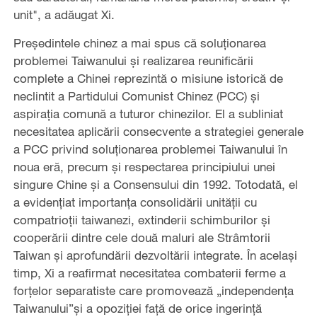
unit", a adăugat Xi.
Președintele chinez a mai spus că soluționarea
problemei Taiwanului și realizarea reunificării
complete a Chinei reprezintă o misiune istorică de
neclintit a Partidului Comunist Chinez (PCC) și
aspirația comună a tuturor chinezilor. El a subliniat
necesitatea aplicării consecvente a strategiei generale
a PCC privind soluționarea problemei Taiwanului în
noua eră, precum și respectarea principiului unei
singure Chine și a Consensului din 1992. Totodată, el
a evidențiat importanța consolidării unității cu
compatrioții taiwanezi, extinderii schimburilor și
cooperării dintre cele două maluri ale Strâmtorii
Taiwan și aprofundării dezvoltării integrate. În același
timp, Xi a reafirmat necesitatea combaterii ferme a
forțelor separatiste care promovează „independența
Taiwanului”și a opoziției față de orice ingerință