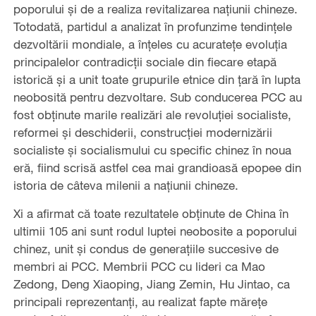
poporului și de a realiza revitalizarea națiunii chineze.
Totodată, partidul a analizat în profunzime tendințele
dezvoltării mondiale, a înțeles cu acuratețe evoluția
principalelor contradicții sociale din fiecare etapă
istorică și a unit toate grupurile etnice din țară în lupta
neobosită pentru dezvoltare. Sub conducerea PCC au
fost obținute marile realizări ale revoluției socialiste,
reformei și deschiderii, construcției modernizării
socialiste și socialismului cu specific chinez în noua
eră, fiind scrisă astfel cea mai grandioasă epopee din
istoria de câteva milenii a națiunii chineze.
Xi a afirmat că toate rezultatele obținute de China în
ultimii 105 ani sunt rodul luptei neobosite a poporului
chinez, unit și condus de generațiile succesive de
membri ai PCC. Membrii PCC cu lideri ca Mao
Zedong, Deng Xiaoping, Jiang Zemin, Hu Jintao, ca
principali reprezentanți, au realizat fapte mărețe