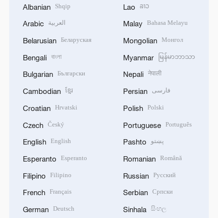
Shqip
ລາວ
Albanian
Lao
العربية
Bahasa Melayu
Arabic
Malay
Беларуская
Монгол
Belarusian
Mongolian
বাংলা
မြန်မာဘာသာ
Bengali
Myanmar
Български
नेपाली
Bulgarian
Nepali
ខ្មែរ
فارسی
Cambodian
Persian
Hrvatski
Polski
Croatian
Polish
Český
Português
Czech
Portuguese
English
پښتو
English
Pashto
Esperanto
Română
Esperanto
Romanian
Filipino
Русский
Filipino
Russian
Français
Српски
French
Serbian
Deutsch
සිංහල
German
Sinhala