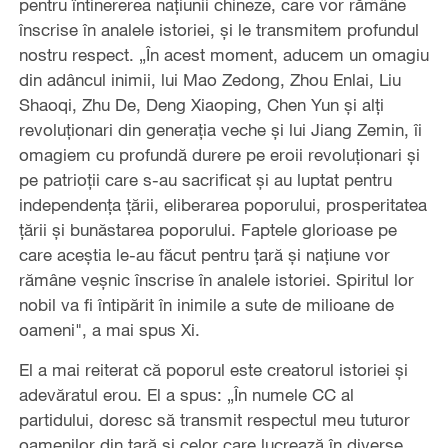
pentru întinererea națiunii chineze, care vor rămâne
înscrise în analele istoriei, și le transmitem profundul
nostru respect. „În acest moment, aducem un omagiu
din adâncul inimii, lui Mao Zedong, Zhou Enlai, Liu
Shaoqi, Zhu De, Deng Xiaoping, Chen Yun și alți
revoluționari din generația veche și lui Jiang Zemin, îi
omagiem cu profundă durere pe eroii revoluționari și
pe patrioții care s-au sacrificat și au luptat pentru
independența țării, eliberarea poporului, prosperitatea
țării și bunăstarea poporului. Faptele glorioase pe
care aceștia le-au făcut pentru țară și națiune vor
rămâne veșnic înscrise în analele istoriei. Spiritul lor
nobil va fi întipărit în inimile a sute de milioane de
oameni", a mai spus Xi.
El a mai reiterat că poporul este creatorul istoriei și
adevăratul erou. El a spus: „În numele CC al
partidului, doresc să transmit respectul meu tuturor
oamenilor din țară și celor care lucrează în diverse