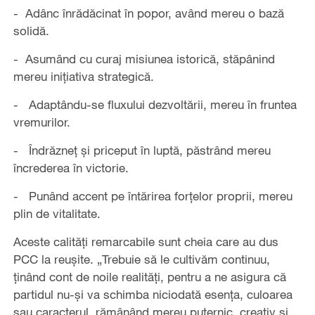
- Adânc înrădăcinat în popor, având mereu o bază
solidă.
- Asumând cu curaj misiunea istorică, stăpânind
mereu inițiativa strategică.
- Adaptându-se fluxului dezvoltării, mereu în fruntea
vremurilor.
- Îndrăzneț și priceput în luptă, păstrând mereu
încrederea în victorie.
- Punând accent pe întărirea forțelor proprii, mereu
plin de vitalitate.
Aceste calități remarcabile sunt cheia care au dus
PCC la reușite. „Trebuie să le cultivăm continuu,
ținând cont de noile realități, pentru a ne asigura că
partidul nu-și va schimba niciodată esența, culoarea
sau caracterul, rămânând mereu puternic, creativ și