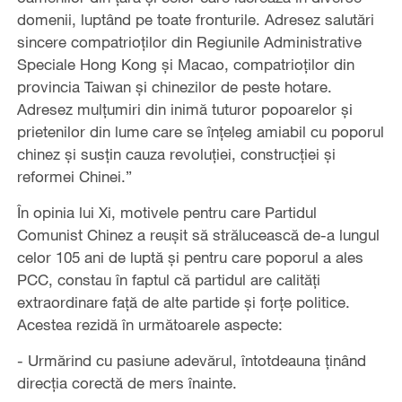
domenii, luptând pe toate fronturile. Adresez salutări
sincere compatrioților din Regiunile Administrative
Speciale Hong Kong și Macao, compatrioților din
provincia Taiwan și chinezilor de peste hotare.
Adresez mulțumiri din inimă tuturor popoarelor și
prietenilor din lume care se înțeleg amiabil cu poporul
chinez și susțin cauza revoluției, construcției și
reformei Chinei.”
În opinia lui Xi, motivele pentru care Partidul
Comunist Chinez a reușit să strălucească de-a lungul
celor 105 ani de luptă și pentru care poporul a ales
PCC, constau în faptul că partidul are calități
extraordinare față de alte partide și forțe politice.
Acestea rezidă în următoarele aspecte:
- Urmărind cu pasiune adevărul, întotdeauna ținând
direcția corectă de mers înainte.