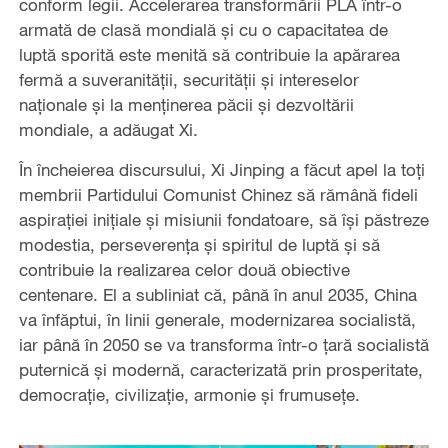
conform legii. Accelerarea transformării PLA într-o
armată de clasă mondială și cu o capacitatea de
luptă sporită este menită să contribuie la apărarea
fermă a suveranității, securității și intereselor
naționale și la menținerea păcii și dezvoltării
mondiale, a adăugat Xi.
În încheierea discursului, Xi Jinping a făcut apel la toți
membrii Partidului Comunist Chinez să rămână fideli
aspirației inițiale și misiunii fondatoare, să își păstreze
modestia, perseverența și spiritul de luptă și să
contribuie la realizarea celor două obiective
centenare. El a subliniat că, până în anul 2035, China
va înfăptui, în linii generale, modernizarea socialistă,
iar până în 2050 se va transforma într-o țară socialistă
puternică și modernă, caracterizată prin prosperitate,
democrație, civilizație, armonie și frumusețe.