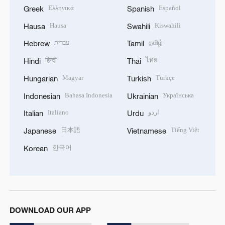
Ελληνικά
Español
Greek
Spanish
Hausa
Kiswahili
Hausa
Swahili
עברית
தமிழ்
Hebrew
Tamil
हिन्दी
ไทย
Hindi
Thai
Magyar
Türkçe
Hungarian
Turkish
Bahasa Indonesia
Українська
Indonesian
Ukrainian
Italiano
اردو
Italian
Urdu
日本語
Tiếng Việt
Japanese
Vietnamese
한국어
Korean
DOWNLOAD OUR APP