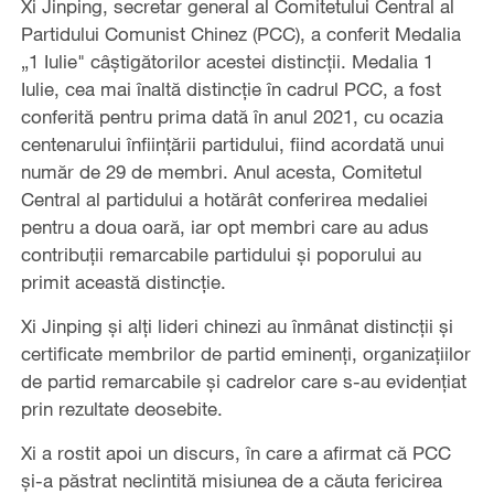
Xi Jinping, secretar general al Comitetului Central al
Partidului Comunist Chinez (PCC), a conferit Medalia
„1 Iulie" câștigătorilor acestei distincții. Medalia 1
Iulie, cea mai înaltă distincție în cadrul PCC, a fost
conferită pentru prima dată în anul 2021, cu ocazia
centenarului înființării partidului, fiind acordată unui
număr de 29 de membri. Anul acesta, Comitetul
Central al partidului a hotărât conferirea medaliei
pentru a doua oară, iar opt membri care au adus
contribuții remarcabile partidului și poporului au
primit această distincție.
Xi Jinping și alți lideri chinezi au înmânat distincții și
certificate membrilor de partid eminenți, organizațiilor
de partid remarcabile și cadrelor care s-au evidențiat
prin rezultate deosebite.
Xi a rostit apoi un discurs, în care a afirmat că PCC
și-a păstrat neclintită misiunea de a căuta fericirea