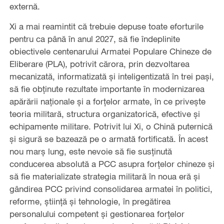
externă.
Xi a mai reamintit că trebuie depuse toate eforturile
pentru ca până în anul 2027, să fie îndeplinite
obiectivele centenarului Armatei Populare Chineze de
Eliberare (PLA), potrivit cărora, prin dezvoltarea
mecanizată, informatizată și inteligentizată în trei pași,
să fie obținute rezultate importante în modernizarea
apărării naționale și a forțelor armate, în ce privește
teoria militară, structura organizatorică, efective și
echipamente militare. Potrivit lui Xi, o Chină puternică
și sigură se bazează pe o armată fortificată. În acest
nou marș lung, este nevoie să fie susținută
conducerea absolută a PCC asupra forțelor chineze și
să fie materializate strategia militară în noua eră și
gândirea PCC privind consolidarea armatei în politici,
reforme, știință și tehnologie, în pregătirea
personalului competent și gestionarea forțelor