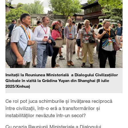
Invitații la Reuniunea Ministerială a Dialogului Civilizațiilor
Globale în vizită la Grădina Yuyan din Shanghai (8 iulie
2025/Xinhua)
Ce rol pot juca schimburile și învățarea reciprocă
între civilizații, într-o eră a transformărilor și
instabilităților nevăzute într-un secol?
Cu ocazia Reuniunii Ministeriale a Dialogului