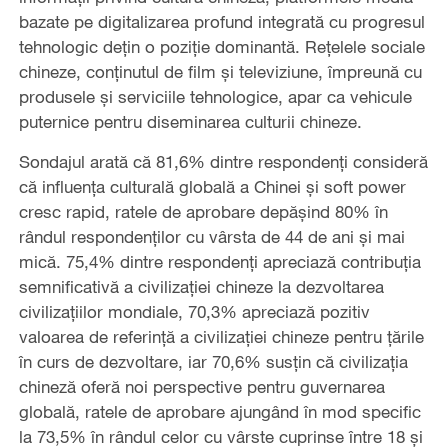
bazate pe digitalizarea profund integrată cu progresul
tehnologic dețin o poziție dominantă. Rețelele sociale
chineze, conținutul de film și televiziune, împreună cu
produsele și serviciile tehnologice, apar ca vehicule
puternice pentru diseminarea culturii chineze.
Sondajul arată că 81,6% dintre respondenți consideră
că influența culturală globală a Chinei și soft power
cresc rapid, ratele de aprobare depășind 80% în
rândul respondenților cu vârsta de 44 de ani și mai
mică. 75,4% dintre respondenți apreciază contribuția
semnificativă a civilizației chineze la dezvoltarea
civilizațiilor mondiale, 70,3% apreciază pozitiv
valoarea de referință a civilizației chineze pentru țările
în curs de dezvoltare, iar 70,6% susțin că civilizația
chineză oferă noi perspective pentru guvernarea
globală, ratele de aprobare ajungând în mod specific
la 73,5% în rândul celor cu vârste cuprinse între 18 și