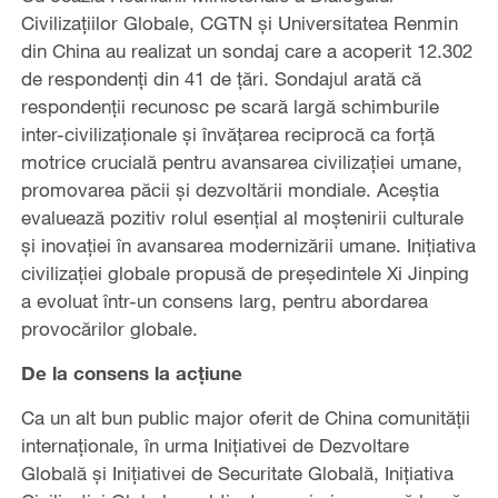
Civilizațiilor Globale, CGTN și Universitatea Renmin
din China au realizat un sondaj care a acoperit 12.302
de respondenți din 41 de țări. Sondajul arată că
respondenții recunosc pe scară largă schimburile
inter-civilizaționale și învățarea reciprocă ca forță
motrice crucială pentru avansarea civilizației umane,
promovarea păcii și dezvoltării mondiale. Aceștia
evaluează pozitiv rolul esențial al moștenirii culturale
și inovației în avansarea modernizării umane. Inițiativa
civilizației globale propusă de președintele Xi Jinping
a evoluat într-un consens larg, pentru abordarea
provocărilor globale.
De la consens la acțiune
Ca un alt bun public major oferit de China comunității
internaționale, în urma Inițiativei de Dezvoltare
Globală și Inițiativei de Securitate Globală, Inițiativa