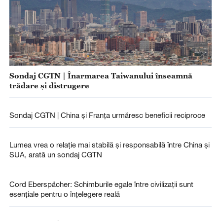
Sondaj CGTN | Înarmarea Taiwanului înseamnă
trădare și distrugere
Sondaj CGTN | China și Franța urmăresc beneficii reciproce
Lumea vrea o relație mai stabilă și responsabilă între China și
SUA, arată un sondaj CGTN
Cord Eberspächer: Schimburile egale între civilizații sunt
esențiale pentru o înțelegere reală