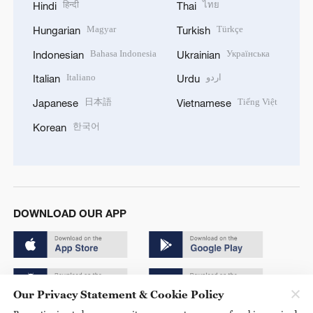
हिन्दी
ไทย
Hindi
Thai
Magyar
Türkçe
Hungarian
Turkish
Bahasa Indonesia
Українська
Indonesian
Ukrainian
Italiano
اردو
Italian
Urdu
日本語
Tiếng Việt
Japanese
Vietnamese
한국어
Korean
DOWNLOAD OUR APP
Our Privacy Statement & Cookie Policy