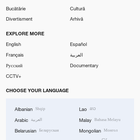
Bucătărie
Cultură
Divertisment
Arhivă
EXPLORE MORE
English
Español
Français
العربية
Русский
Documentary
CCTV+
CHOOSE YOUR LANGUAGE
Shqip
ລາວ
Albanian
Lao
العربية
Bahasa Melayu
Arabic
Malay
Беларуская
Монгол
Belarusian
Mongolian