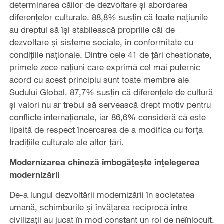
determinarea căilor de dezvoltare și abordarea
diferențelor culturale. 88,8% susțin că toate națiunile
au dreptul să își stabilească propriile căi de
dezvoltare și sisteme sociale, în conformitate cu
condițiile naționale. Dintre cele 41 de țări chestionate,
primele zece națiuni care exprimă cel mai puternic
acord cu acest principiu sunt toate membre ale
Sudului Global. 87,7% susțin că diferențele de cultură
și valori nu ar trebui să servească drept motiv pentru
conflicte internaționale, iar 86,6% consideră că este
lipsită de respect încercarea de a modifica cu forța
tradițiile culturale ale altor țări.
Modernizarea chineză îmbogățește înțelegerea
modernizării
De-a lungul dezvoltării modernizării în societatea
umană, schimburile și învățarea reciprocă între
civilizații au jucat în mod constant un rol de neînlocuit.