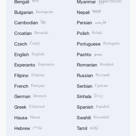
বাংলা
မြန်မာဘာသာ
Bengali
Myanmar
Български
नेपाली
Bulgarian
Nepali
ខ្មែរ
فارسی
Cambodian
Persian
Hrvatski
Polski
Croatian
Polish
Český
Português
Czech
Portuguese
English
پښتو
English
Pashto
Esperanto
Română
Esperanto
Romanian
Filipino
Русский
Filipino
Russian
Français
Српски
French
Serbian
Deutsch
සිංහල
German
Sinhala
Ελληνικά
Español
Greek
Spanish
Hausa
Kiswahili
Hausa
Swahili
עברית
தமிழ்
Hebrew
Tamil