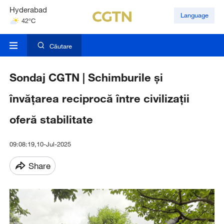
Hyderabad
Language
42°C
Mumbai
31°C
Căutare
Sondaj CGTN | Schimburile și
învățarea reciprocă între civilizații
oferă stabilitate
09:08:19,10-Jul-2025
Share