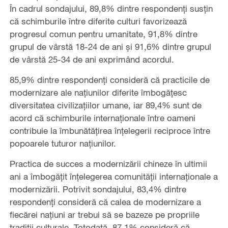
În cadrul sondajului, 89,8% dintre respondenți susțin
că schimburile între diferite culturi favorizează
progresul comun pentru umanitate, 91,8% dintre
grupul de vârstă 18-24 de ani și 91,6% dintre grupul
de vârstă 25-34 de ani exprimând acordul.
85,9% dintre respondenți consideră că practicile de
modernizare ale națiunilor diferite îmbogățesc
diversitatea civilizațiilor umane, iar 89,4% sunt de
acord că schimburile internaționale între oameni
contribuie la îmbunătățirea înțelegerii reciproce între
popoarele tuturor națiunilor.
Practica de succes a modernizării chineze în ultimii
ani a îmbogățit înțelegerea comunității internaționale a
modernizării. Potrivit sondajului, 83,4% dintre
respondenți consideră că calea de modernizare a
fiecărei națiuni ar trebui să se bazeze pe propriile
tradiții culturale. Totodată, 87,1% consideră că