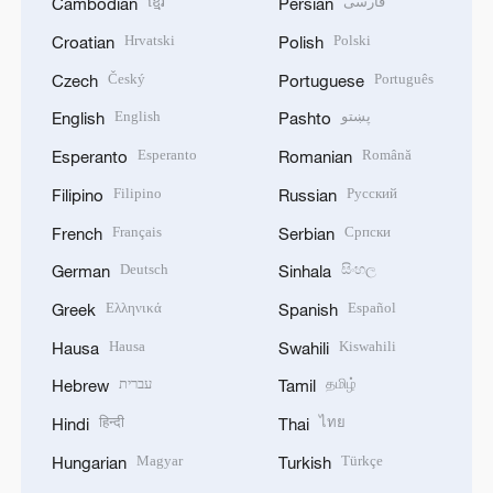
ខ្មែរ
فارسی
Cambodian
Persian
Hrvatski
Polski
Croatian
Polish
Český
Português
Czech
Portuguese
English
پښتو
English
Pashto
Esperanto
Română
Esperanto
Romanian
Filipino
Русский
Filipino
Russian
Français
Српски
French
Serbian
Deutsch
සිංහල
German
Sinhala
Ελληνικά
Español
Greek
Spanish
Hausa
Kiswahili
Hausa
Swahili
עברית
தமிழ்
Hebrew
Tamil
हिन्दी
ไทย
Hindi
Thai
Magyar
Türkçe
Hungarian
Turkish