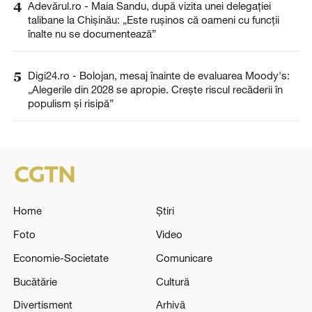
4
Adevărul.ro - Maia Sandu, după vizita unei delegației
talibane la Chișinău: „Este rușinos că oameni cu funcții
înalte nu se documentează”
5
Digi24.ro - Bolojan, mesaj înainte de evaluarea Moody's:
„Alegerile din 2028 se apropie. Crește riscul recăderii în
populism și risipă”
Home
Știri
Foto
Video
Economie-Societate
Comunicare
Bucătărie
Cultură
Divertisment
Arhivă