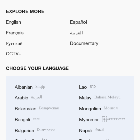
EXPLORE MORE
English
Español
Français
العربية
Русский
Documentary
CCTV+
CHOOSE YOUR LANGUAGE
Shqip
ລາວ
Albanian
Lao
العربية
Bahasa Melayu
Arabic
Malay
Беларуская
Монгол
Belarusian
Mongolian
বাংলা
မြန်မာဘာသာ
Bengali
Myanmar
Български
नेपाली
Bulgarian
Nepali