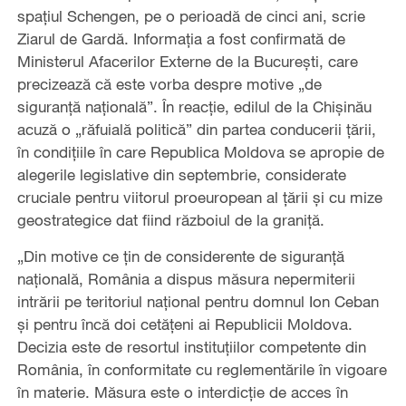
spaţiul Schengen, pe o perioadă de cinci ani, scrie
Ziarul de Gardă. Informaţia a fost confirmată de
Ministerul Afacerilor Externe de la Bucureşti, care
precizează că este vorba despre motive „de
siguranţă naţională”. În reacţie, edilul de la Chişinău
acuză o „răfuială politică” din partea conducerii ţării,
în condiţiile în care Republica Moldova se apropie de
alegerile legislative din septembrie, considerate
cruciale pentru viitorul proeuropean al ţării şi cu mize
geostrategice dat fiind războiul de la graniţă.
„Din motive ce ţin de considerente de siguranţă
naţională, România a dispus măsura nepermiterii
intrării pe teritoriul naţional pentru domnul Ion Ceban
şi pentru încă doi cetăţeni ai Republicii Moldova.
Decizia este de resortul instituţiilor competente din
România, în conformitate cu reglementările în vigoare
în materie. Măsura este o interdicţie de acces în