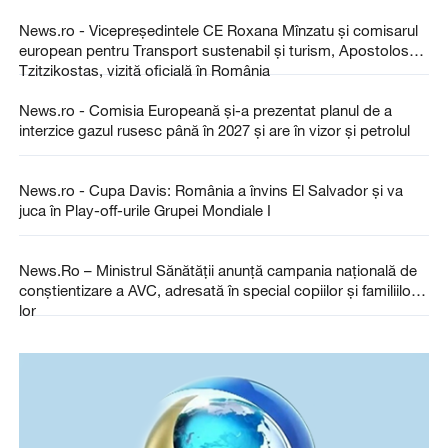
News.ro - Vicepreşedintele CE Roxana Mînzatu şi comisarul
european pentru Transport sustenabil şi turism, Apostolos
Tzitzikostas, vizită oficială în România
News.ro - Comisia Europeană şi-a prezentat planul de a
interzice gazul rusesc până în 2027 şi are în vizor şi petrolul
News.ro - Cupa Davis: România a învins El Salvador şi va
juca în Play-off-urile Grupei Mondiale I
News.Ro – Ministrul Sănătăţii anunţă campania naţională de
conştientizare a AVC, adresată în special copiilor şi familiilor
lor