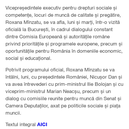
Vicepreşedintele executiv pentru drepturi sociale şi
competenţe, locuri de muncă de calitate şi pregătire,
Roxana Mînzatu, se va afla, luni şi marţi, într-o vizită
oficială la Bucureşti, în cadrul dialogului constant
dintre Comisia Europeană şi autorităţile române
privind priorităţile şi programele europene, precum şi
oportunităţile pentru România în domeniile economic,
social şi educaţional.
Potrivit programului oficial, Roxana Mînzatu se va
întâlni, luni, cu preşedintele României, Nicuşor Dan şi
va avea întrevederi cu prim-ministrul Ilie Bolojan şi cu
viceprim-ministrul Marian Neacşu, precum şi un
dialog cu comisiile reunite pentru muncă din Senat şi
Camera Deputaţilor, axat pe politicile sociale şi piaţa
muncii.
Textul integral
AICI