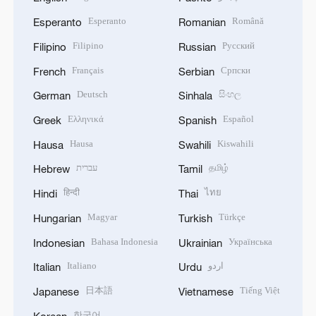
Esperanto
Română
Esperanto
Romanian
Filipino
Русский
Filipino
Russian
Français
Српски
French
Serbian
Deutsch
සිංහල
German
Sinhala
Ελληνικά
Español
Greek
Spanish
Hausa
Kiswahili
Hausa
Swahili
עברית
தமிழ்
Hebrew
Tamil
हिन्दी
ไทย
Hindi
Thai
Magyar
Türkçe
Hungarian
Turkish
Bahasa Indonesia
Українська
Indonesian
Ukrainian
Italiano
اردو
Italian
Urdu
日本語
Tiếng Việt
Japanese
Vietnamese
한국어
Korean