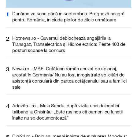
1
Dunărea va seca până în septembrie. Prognoză neagră
pentru România, în ciuda ploilor de zilele următoare
2
Hotnews.ro - Guvernul deblochează angajările la
Transgaz, Transelectrica și Hidroelectrica: Peste 400 de
posturi scoase la concurs
3
News.ro - MAE: Cetăţean român acuzat de spionaj,
arestat în Germania/ Nu au fost înregistrate solicitări de
asistenţă consulară din partea cetăţeanului sau a familiei
sale
4
Adevărul.ro - Maia Sandu, după vizita unei delegației
talibane la Chișinău: „Este rușinos că oameni cu funcții
înalte nu se documentează”
5
Digi24.ro - Bolojan, mesaj înainte de evaluarea Moody's: