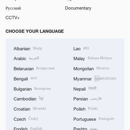
Русский
Documentary
CCTV+
CHOOSE YOUR LANGUAGE
Shqip
ລາວ
Albanian
Lao
العربية
Bahasa Melayu
Arabic
Malay
Беларуская
Монгол
Belarusian
Mongolian
বাংলা
မြန်မာဘာသာ
Bengali
Myanmar
Български
नेपाली
Bulgarian
Nepali
ខ្មែរ
فارسی
Cambodian
Persian
Hrvatski
Polski
Croatian
Polish
Český
Português
Czech
Portuguese
English
پښتو
English
Pashto