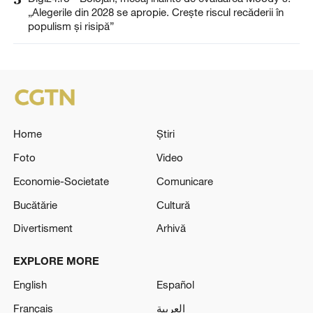
„Alegerile din 2028 se apropie. Crește riscul recăderii în
populism și risipă”
Home
Știri
Foto
Video
Economie-Societate
Comunicare
Bucătărie
Cultură
Divertisment
Arhivă
EXPLORE MORE
English
Español
Français
العربية