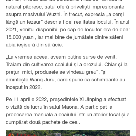
natural pitoresc, satul oferă priveliști impresionante
asupra masivului Wuzhi. În trecut, expresia „a cerși
lângă un tezaur” descria fidel realitatea locului. În anul
2021, venitul disponibil pe cap de locuitor era de doar
15.000 yuani, iar mai bine de jumătate dintre săteni
abia ieșiseră din sărăcie.
„La vremea aceea, aveam puține surse de venit.
Trăiam din cultivarea ceaiului și a orezului. Chiar și la
prețuri mici, produsele se vindeau greu”, își
amintește Wang Juru, care spune că schimbările au
început în 2022.
Pe 11 aprilie 2022, președintele Xi Jinping a efectuat
o vizită de lucru în satul Maona. A participat la
procesarea manuală a ceaiului într-un atelier local și a
cumpărat două pachete de ceai.