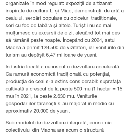
organizate în mod regulat: expoziții de artizanat
inspirate de cultura Li și Miao, demonstrații de artă a
ceaiului, serbări populare cu obiceiuri tradiționale,
seri cu foc de tabără și altele. Turiștii nu se mai
mulțumesc cu excursii de o zi, alegând tot mai des
să rămână peste noapte. Începând cu 2024, satul
Maona a primit 129.500 de vizitatori, iar veniturile din
turism au depășit 6,47 milioane de yuani.
Industria locală a cunoscut o dezvoltare accelerată.
Ca ramură economică tradițională cu potențial,
producția de ceai s-a extins considerabil: suprafața
cultivată a crescut de la peste 500 mu (1 hectar = 15
mu) în 2021, la peste 2.630 mu. Veniturile
gospodăriilor țărănești s-au majorat în medie cu
aproximativ 20.000 de yuani.
Sub modelul de dezvoltare integrată, economia
colectivului din Maona are acum o structură