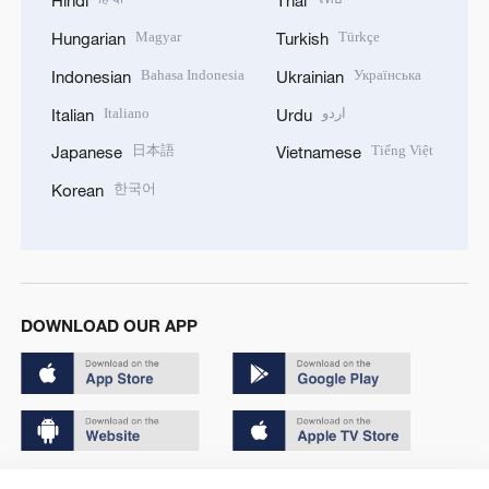
Hindi
Thai
Magyar
Türkçe
Hungarian
Turkish
Bahasa Indonesia
Українська
Indonesian
Ukrainian
Italiano
اردو
Italian
Urdu
日本語
Tiếng Việt
Japanese
Vietnamese
한국어
Korean
DOWNLOAD OUR APP
Copyright © 2024 CGTN.