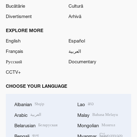
Bucătărie
Cultură
Divertisment
Arhivă
EXPLORE MORE
English
Español
Français
العربية
Русский
Documentary
CCTV+
CHOOSE YOUR LANGUAGE
Shqip
ລາວ
Albanian
Lao
العربية
Bahasa Melayu
Arabic
Malay
Беларуская
Монгол
Belarusian
Mongolian
বাংলা
မြန်မာဘာသာ
Bengali
Myanmar