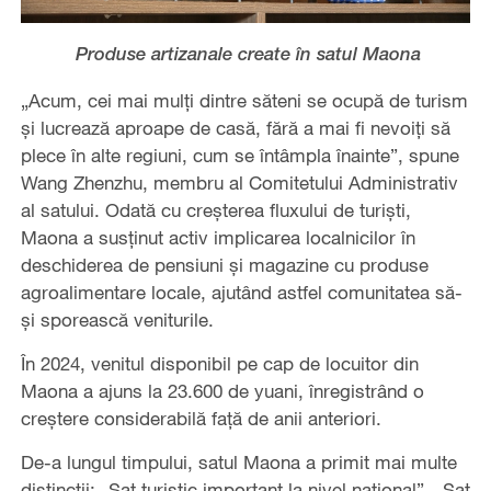
Produse artizanale create în satul Maona
„Acum, cei mai mulți dintre săteni se ocupă de turism
și lucrează aproape de casă, fără a mai fi nevoiți să
plece în alte regiuni, cum se întâmpla înainte”, spune
Wang Zhenzhu, membru al Comitetului Administrativ
al satului. Odată cu creșterea fluxului de turiști,
Maona a susținut activ implicarea localnicilor în
deschiderea de pensiuni și magazine cu produse
agroalimentare locale, ajutând astfel comunitatea să-
și sporească veniturile.
În 2024, venitul disponibil pe cap de locuitor din
Maona a ajuns la 23.600 de yuani, înregistrând o
creștere considerabilă față de anii anteriori.
De-a lungul timpului, satul Maona a primit mai multe
distincții: „Sat turistic important la nivel național”, „Sat