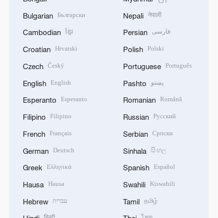
Български
नेपाली
Bulgarian
Nepali
ខ្មែរ
فارسی
Cambodian
Persian
Hrvatski
Polski
Croatian
Polish
Český
Português
Czech
Portuguese
English
پښتو
English
Pashto
Esperanto
Română
Esperanto
Romanian
Filipino
Русский
Filipino
Russian
Français
Српски
French
Serbian
Deutsch
සිංහල
German
Sinhala
Ελληνικά
Español
Greek
Spanish
Hausa
Kiswahili
Hausa
Swahili
עברית
தமிழ்
Hebrew
Tamil
हिन्दी
ไทย