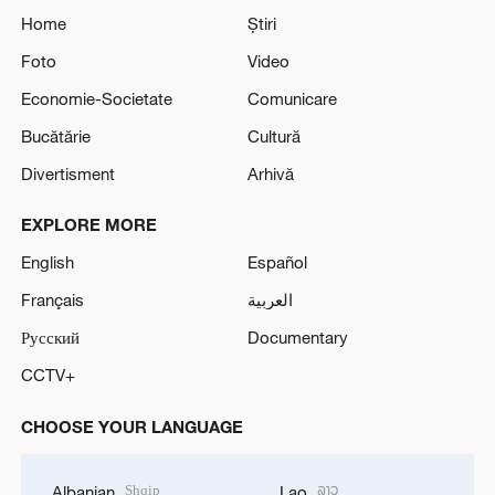
Home
Știri
Foto
Video
Economie-Societate
Comunicare
Bucătărie
Cultură
Divertisment
Arhivă
EXPLORE MORE
English
Español
Français
العربية
Русский
Documentary
CCTV+
CHOOSE YOUR LANGUAGE
Shqip
ລາວ
Albanian
Lao