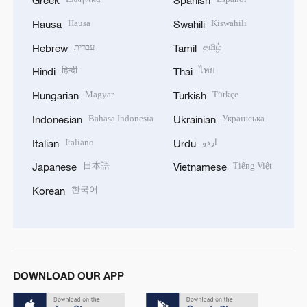
Greek
Spanish
Hausa
Kiswahili
Hausa
Swahili
עברית
தமிழ்
Hebrew
Tamil
हिन्दी
ไทย
Hindi
Thai
Magyar
Türkçe
Hungarian
Turkish
Bahasa Indonesia
Українська
Indonesian
Ukrainian
Italiano
اردو
Italian
Urdu
日本語
Tiếng Việt
Japanese
Vietnamese
한국어
Korean
DOWNLOAD OUR APP