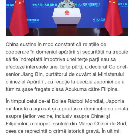
China susține în mod constant că relațiile de
cooperare în domeniul apărării și securității nu trebuie
să fie îndreptată împotriva unei terțe părți sau să
afecteze interesele unei terțe părți, a declarat Colonel-
senior Jiang Bin, purtătorul de cuvânt al Ministerului
chinez al Apărării, ca reacție la decizia Japoniei de a
furniza șase fregate clasa Abukuma către Filipine.
În timpul celui de-al Doilea Război Mondial, Japonia
militaristă a agresat și a produs o dominație colonială
asupra țărilor vecine, inclusiv asupra Chinei și
Filipinelor, a ocupat insulele din Marea Chinei de Sud,
ceea ce reprezintă o crimă istorică gravă. În ultimii