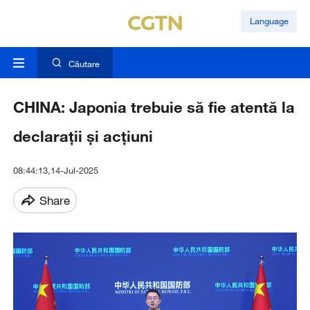
Language
Căutare
CHINA: Japonia trebuie să fie atentă la
declarații și acțiuni
08:44:13,14-Jul-2025
Share