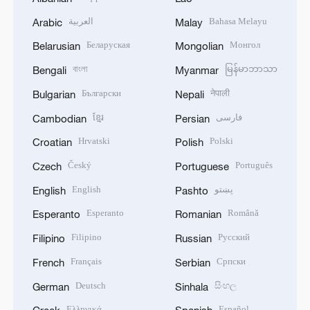
العربية
Bahasa Melayu
Arabic
Malay
Беларуская
Монгол
Belarusian
Mongolian
বাংলা
မြန်မာဘာသာ
Bengali
Myanmar
Български
नेपाली
Bulgarian
Nepali
ខ្មែរ
فارسی
Cambodian
Persian
Hrvatski
Polski
Croatian
Polish
Český
Português
Czech
Portuguese
English
پښتو
English
Pashto
Esperanto
Română
Esperanto
Romanian
Filipino
Русский
Filipino
Russian
Français
Српски
French
Serbian
Deutsch
සිංහල
German
Sinhala
Ελληνικά
Español