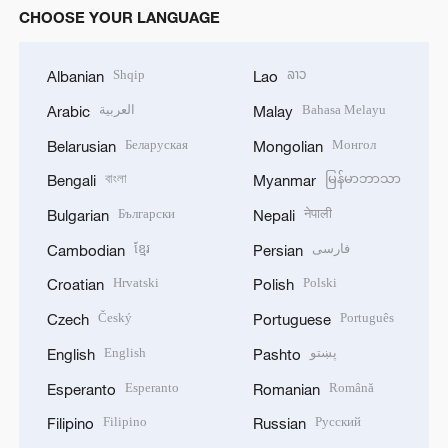
CHOOSE YOUR LANGUAGE
Shqip
ລາວ
Albanian
Lao
العربية
Bahasa Melayu
Arabic
Malay
Беларуская
Монгол
Belarusian
Mongolian
বাংলা
မြန်မာဘာသာ
Bengali
Myanmar
Български
नेपाली
Bulgarian
Nepali
ខ្មែរ
فارسی
Cambodian
Persian
Hrvatski
Polski
Croatian
Polish
Český
Português
Czech
Portuguese
English
پښتو
English
Pashto
Esperanto
Română
Esperanto
Romanian
Filipino
Русский
Filipino
Russian