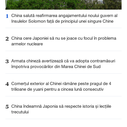
1
China salută reafirmarea angajamentului noului guvern al
Insulelor Solomon față de principiul unei singure Chine
2
China cere Japoniei să nu se joace cu focul în problema
armelor nucleare
3
Armata chineză avertizează că va adopta contramăsuri
împotriva provocărilor din Marea Chinei de Sud
4
Comerțul exterior al Chinei rămâne peste pragul de 4
trilioane de yuani pentru a cincea lună consecutiv
5
China îndeamnă Japonia să respecte istoria și lecțiile
trecutului