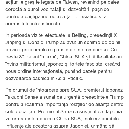
acțiunile greșite legate de Taiwan, revenind pe calea
corectă a bunei vecinătăți și dezvoltării pașnice
pentru a câștiga încrederea țărilor asiatice și a
comunității internaționale.
În perioada vizitei efectuate la Beijing, președinții Xi
Jinping și Donald Trump au avut un schimb de opinii
privind problemele regionale de interes comun. Cu
peste 80 de ani în urmă, China, SUA și țările aliate au
învins militarismul japonez și forțele fasciste, creând
noua ordine internațională, punând bazele pentru
dezvoltarea pașnică în Asia-Pacific.
Pe drumul de întoarcere spre SUA, premierul japonez
Takaichi Sanae a sunat de urgență președintele Trump
pentru a reafirma importanța relațiilor de alianță dintre
cele două țări. Premierul Sanae a susținut că Japonia
va urmări interacțiunile China-SUA, inclusiv posibile
influențe ale acestora asupra Japoniei, urmând să