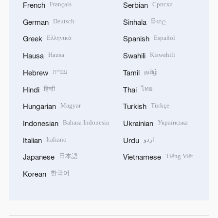
Français
Српски
French
Serbian
Deutsch
සිංහල
German
Sinhala
Ελληνικά
Español
Greek
Spanish
Hausa
Kiswahili
Hausa
Swahili
עברית
தமிழ்
Hebrew
Tamil
हिन्दी
ไทย
Hindi
Thai
Magyar
Türkçe
Hungarian
Turkish
Bahasa Indonesia
Українська
Indonesian
Ukrainian
Italiano
اردو
Italian
Urdu
日本語
Tiếng Việt
Japanese
Vietnamese
한국어
Korean