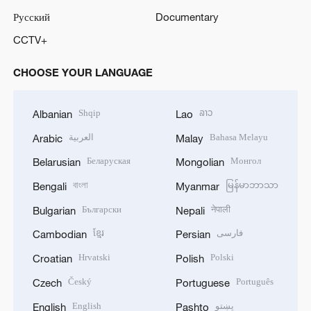
Русский
Documentary
CCTV+
CHOOSE YOUR LANGUAGE
Shqip
ລາວ
Albanian
Lao
العربية
Bahasa Melayu
Arabic
Malay
Беларуская
Монгол
Belarusian
Mongolian
বাংলা
မြန်မာဘာသာ
Bengali
Myanmar
Български
नेपाली
Bulgarian
Nepali
ខ្មែរ
فارسی
Cambodian
Persian
Hrvatski
Polski
Croatian
Polish
Český
Português
Czech
Portuguese
English
پښتو
English
Pashto