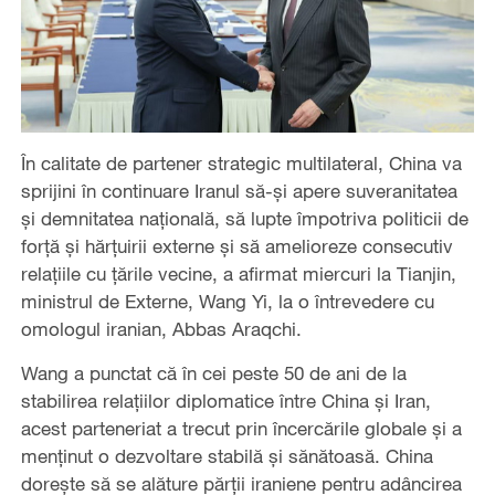
În calitate de partener strategic multilateral, China va
sprijini în continuare Iranul să-și apere suveranitatea
și demnitatea națională, să lupte împotriva politicii de
forță și hărțuirii externe și să amelioreze consecutiv
relațiile cu țările vecine, a afirmat miercuri la Tianjin,
ministrul de Externe, Wang Yi, la o întrevedere cu
omologul iranian, Abbas Araqchi.
Wang a punctat că în cei peste 50 de ani de la
stabilirea relațiilor diplomatice între China și Iran,
acest parteneriat a trecut prin încercările globale și a
menținut o dezvoltare stabilă și sănătoasă. China
dorește să se alăture părții iraniene pentru adâncirea