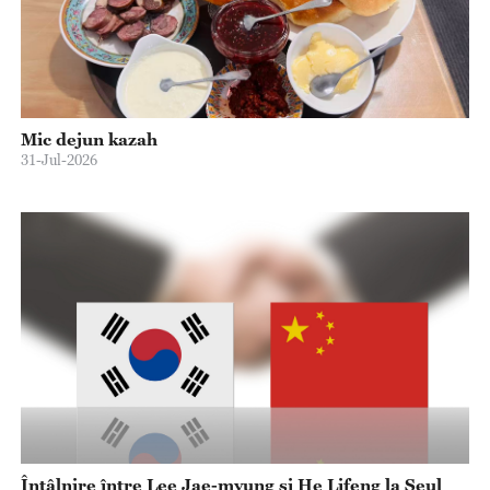
Mic dejun kazah
31-Jul-2026
Întâlnire între Lee Jae-myung și He Lifeng la Seul