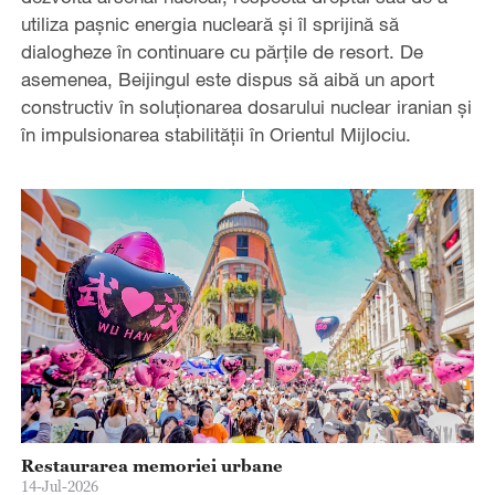
utiliza pașnic energia nucleară și îl sprijină să
dialogheze în continuare cu părțile de resort. De
asemenea, Beijingul este dispus să aibă un aport
constructiv în soluționarea dosarului nuclear iranian și
în impulsionarea stabilității în Orientul Mijlociu.
Restaurarea memoriei urbane
14-Jul-2026