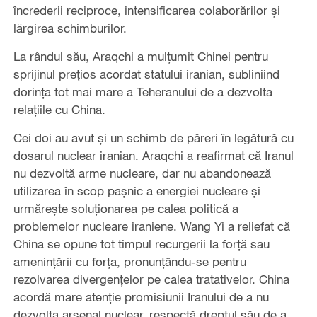
încrederii reciproce, intensificarea colaborărilor și
lărgirea schimburilor.
La rândul său, Araqchi a mulțumit Chinei pentru
sprijinul prețios acordat statului iranian, subliniind
dorința tot mai mare a Teheranului de a dezvolta
relațiile cu China.
Cei doi au avut și un schimb de păreri în legătură cu
dosarul nuclear iranian. Araqchi a reafirmat că Iranul
nu dezvoltă arme nucleare, dar nu abandonează
utilizarea în scop pașnic a energiei nucleare și
urmărește soluționarea pe calea politică a
problemelor nucleare iraniene. Wang Yi a reliefat că
China se opune tot timpul recurgerii la forță sau
amenințării cu forța, pronunțându-se pentru
rezolvarea divergențelor pe calea tratativelor. China
acordă mare atenție promisiunii Iranului de a nu
dezvolta arsenal nuclear, respectă dreptul său de a