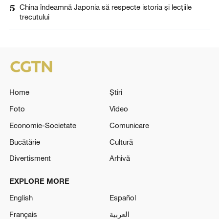
5
China îndeamnă Japonia să respecte istoria și lecțiile
trecutului
Home
Știri
Foto
Video
Economie-Societate
Comunicare
Bucătărie
Cultură
Divertisment
Arhivă
EXPLORE MORE
English
Español
Français
العربية