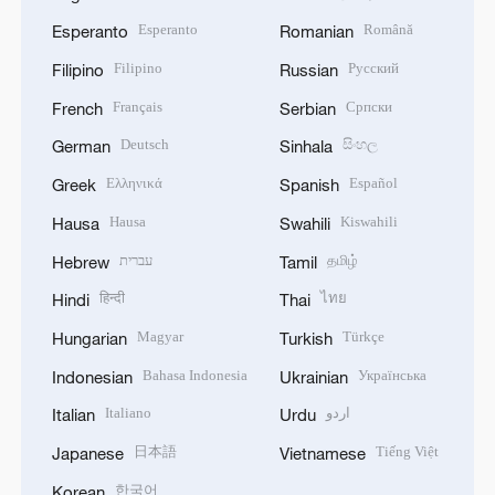
Esperanto
Română
Esperanto
Romanian
Filipino
Русский
Filipino
Russian
Français
Српски
French
Serbian
Deutsch
සිංහල
German
Sinhala
Ελληνικά
Español
Greek
Spanish
Hausa
Kiswahili
Hausa
Swahili
עברית
தமிழ்
Hebrew
Tamil
हिन्दी
ไทย
Hindi
Thai
Magyar
Türkçe
Hungarian
Turkish
Bahasa Indonesia
Українська
Indonesian
Ukrainian
Italiano
اردو
Italian
Urdu
日本語
Tiếng Việt
Japanese
Vietnamese
한국어
Korean