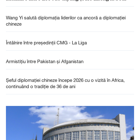
Wang Yi salută diplomația liderilor ca ancoră a diplomației
chineze
Întâlnire între președinții CMG - La Liga
Armistițiu între Pakistan și Afganistan
Șeful diplomației chineze începe 2026 cu o vizită în Africa,
continuând o tradiție de 36 de ani