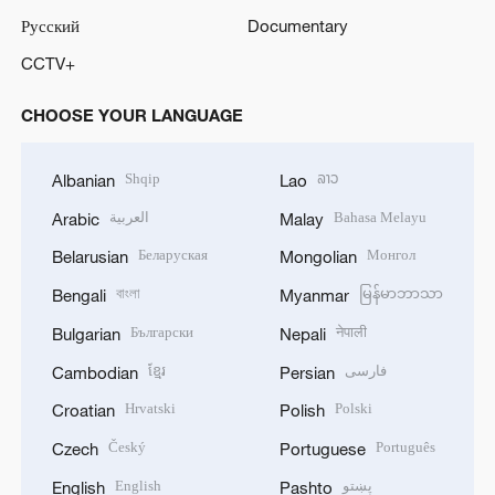
Русский
Documentary
CCTV+
CHOOSE YOUR LANGUAGE
Shqip
ລາວ
Albanian
Lao
العربية
Bahasa Melayu
Arabic
Malay
Беларуская
Монгол
Belarusian
Mongolian
বাংলা
မြန်မာဘာသာ
Bengali
Myanmar
Български
नेपाली
Bulgarian
Nepali
ខ្មែរ
فارسی
Cambodian
Persian
Hrvatski
Polski
Croatian
Polish
Český
Português
Czech
Portuguese
English
پښتو
English
Pashto