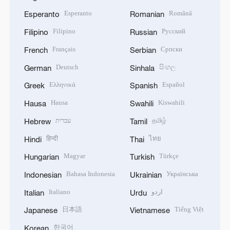
Esperanto
Română
Esperanto
Romanian
Filipino
Русский
Filipino
Russian
Français
Српски
French
Serbian
Deutsch
සිංහල
German
Sinhala
Ελληνικά
Español
Greek
Spanish
Hausa
Kiswahili
Hausa
Swahili
עברית
தமிழ்
Hebrew
Tamil
हिन्दी
ไทย
Hindi
Thai
Magyar
Türkçe
Hungarian
Turkish
Bahasa Indonesia
Українська
Indonesian
Ukrainian
Italiano
اردو
Italian
Urdu
日本語
Tiếng Việt
Japanese
Vietnamese
한국어
Korean