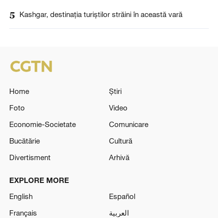
5
Kashgar, destinația turiștilor străini în această vară
Home
Știri
Foto
Video
Economie-Societate
Comunicare
Bucătărie
Cultură
Divertisment
Arhivă
EXPLORE MORE
English
Español
Français
العربية