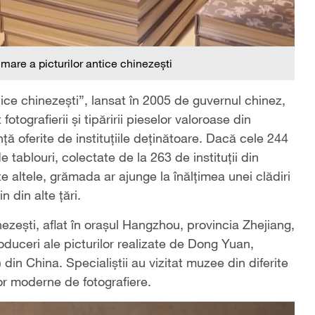
are a picturilor antice chinezești
tice chinezești”, lansat în 2005 de guvernul chinez,
tografierii și tipăririi pieselor valoroase din
ță oferite de instituțiile deținătoare. Dacă cele 244
tablouri, colectate de la 263 de instituții din
te altele, grămada ar ajunge la înălțimea unei clădiri
n din alte țări.
nezești, aflat în orașul Hangzhou, provincia Zhejiang,
oduceri ale picturilor realizate de Dong Yuan,
 din China. Specialiștii au vizitat muzee din diferite
lor moderne de fotografiere.