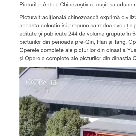
Picturilor Antice Chinezești» a reușit să adune re
Pictura tradițională chinezească exprimă civiliza
această colecție își propune să redea evoluția p
editate și publicate 244 de volume grupate în 
picturilor din perioada pre-Qin, Han și Tang, Op
Operele complete ale picturilor din dinastia Yu
și Operele complete ale picturilor din dinastia 