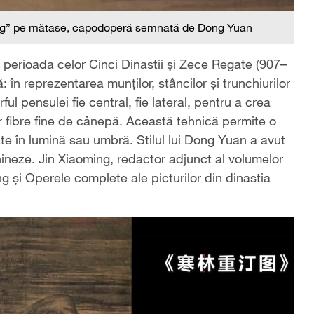
Xiang” pe mătase, capodoperă semnată de Dong Yuan
n perioada celor Cinci Dinastii și Zece Regate (907–
: în reprezentarea munților, stâncilor și trunchiurilor
ul pensulei fie central, fie lateral, pentru a crea
r fibre fine de cânepă. Această tehnică permite o
late în lumină sau umbră. Stilul lui Dong Yuan a avut
chineze. Jin Xiaoming, redactor adjunct al volumelor
g și Operele complete ale picturilor din dinastia