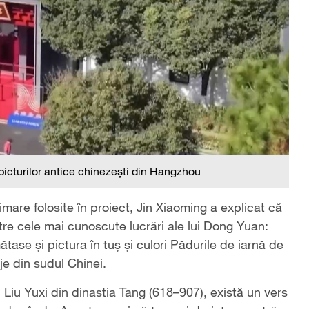
picturilor antice chinezești din Hangzhou
imare folosite în proiect, Jin Xiaoming a explicat că
re cele mai cunoscute lucrări ale lui Dong Yuan:
ătase și pictura în tuș și culori Pădurile de iarnă de
aje din sudul Chinei.
 Liu Yuxi din dinastia Tang (618–907), există un vers