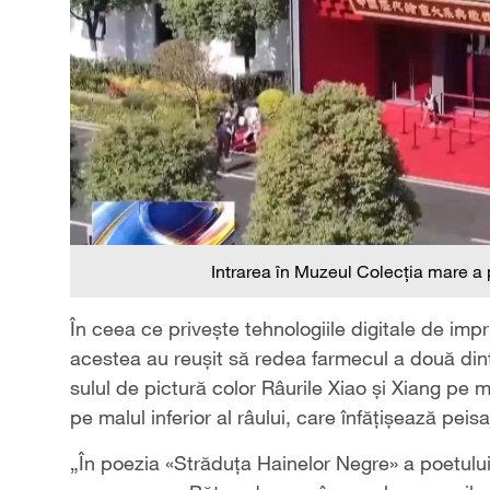
Intrarea în Muzeul Colecția mare a 
În ceea ce privește tehnologiile digitale de impr
acestea au reușit să redea farmecul a două dint
sulul de pictură color Râurile Xiao și Xiang pe m
pe malul inferior al râului, care înfățișează peis
„În poezia «Străduța Hainelor Negre» a poetului