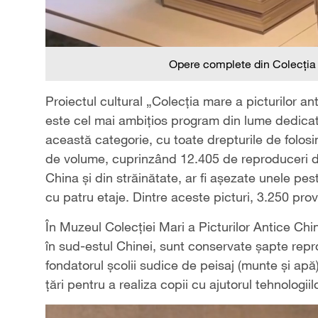
Opere complete din Colecția m
Proiectul cultural „Colecția mare a picturilor an
este cel mai ambițios program din lume dedicat fo
această categorie, cu toate drepturile de folosin
de volume, cuprinzând 12.405 de reproduceri de 
China și din străinătate, ar fi așezate unele pes
cu patru etaje. Dintre aceste picturi, 3.250 provi
În Muzeul Colecției Mari a Picturilor Antice Chi
în sud-estul Chinei, sunt conservate șapte repr
fondatorul școlii sudice de peisaj (munte și apă)
țări pentru a realiza copii cu ajutorul tehnologii