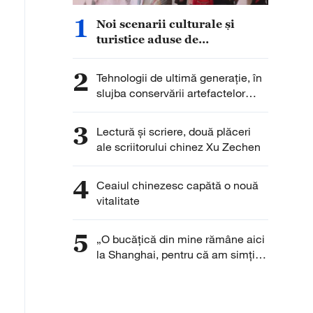
1
Noi scenarii culturale și
turistice aduse de
tehnologiile digitale
2
Tehnologii de ultimă generație, în
slujba conservării artefactelor
chinezești
3
Lectură și scriere, două plăceri
ale scriitorului chinez Xu Zechen
4
Ceaiul chinezesc capătă o nouă
vitalitate
5
„O bucățică din mine rămâne aici
la Shanghai, pentru că am simțit o
căldură, un respect și o tandrețe
din partea publicului, cu totul
specială” - Dialog cu dirijorul