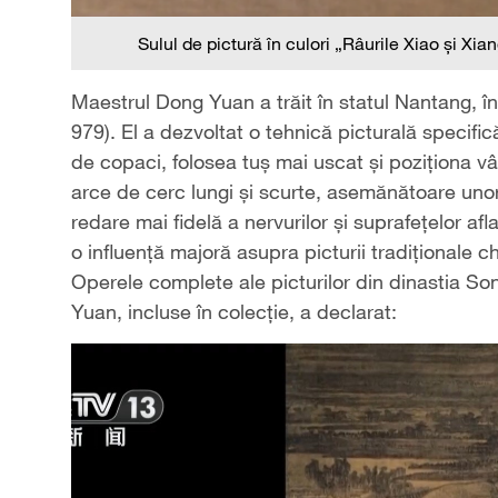
Sulul de pictură în culori „Râurile Xiao și 
Maestrul Dong Yuan a trăit în statul Nantang, î
979). El a dezvoltat o tehnică picturală specifică
de copaci, folosea tuș mai uscat și poziționa vârf
arce de cerc lungi și scurte, asemănătoare uno
redare mai fidelă a nervurilor și suprafețelor af
o influență majoră asupra picturii tradiționale 
Operele complete ale picturilor din dinastia Son
Yuan, incluse în colecție, a declarat: