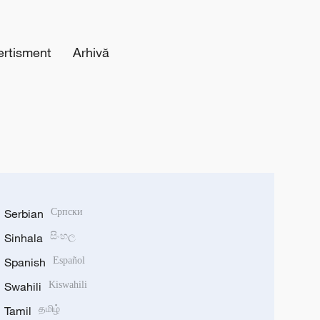
ertisment
Arhivă
Serbian
Српски
Sinhala
සිංහල
Spanish
Español
Swahili
Kiswahili
Tamil
தமிழ்