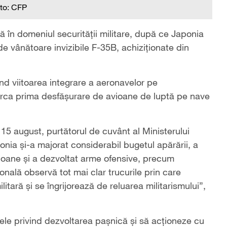
to: CFP
 în domeniul securității militare, după ce Japonia
 vânătoare invizibile F-35B, achiziționate din
nd viitoarea integrare a aeronavelor pe
arca prima desfășurare de avioane de luptă pe nave
 15 august, purtătorul de cuvânt al Ministerului
onia și-a majorat considerabil bugetul apărării, a
vioane și a dezvoltat arme ofensive, precum
nală observă tot mai clar trucurile prin care
ară și se îngrijorează de reluarea militarismului”,
ele privind dezvoltarea pașnică și să acționeze cu