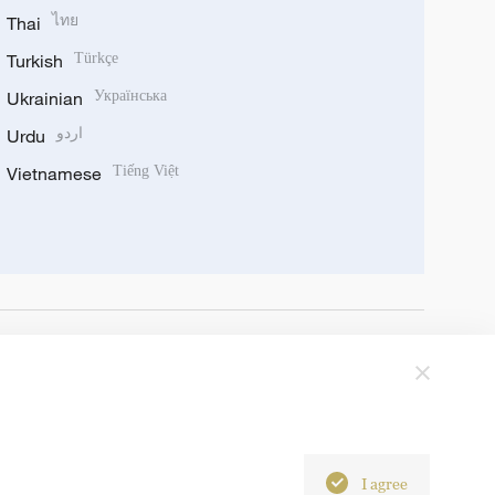
Thai
ไทย
Turkish
Türkçe
Ukrainian
Українська
Urdu
اردو
Vietnamese
Tiếng Việt
I agree
6