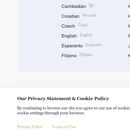
Cambodian
ខ្មែរ
Croatian
Hrvatski
Czech
Český
English
English
Esperanto
Esperanto
Filipino
Filipino
DOWNLOAD OUR APP
Our Privacy Statement & Cookie Policy
By continuing to browse our site you agree to our use of cooki
cookie settings through your browser.
Privacy Policy
Terms of Use
Copyright © 2024 CGTN.
京ICP备20000184号
京公网安