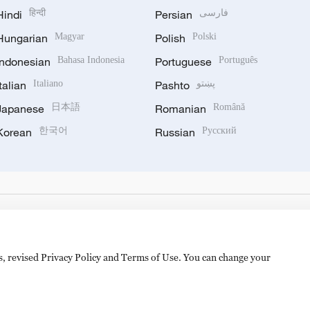
Hindi
हिन्दी
Persian
فارسی
Hungarian
Magyar
Polish
Polski
Indonesian
Bahasa Indonesia
Portuguese
Português
Italian
Italiano
Pashto
پښتو
Japanese
日本語
Romanian
Română
Korean
한국어
Russian
Русский
es, revised Privacy Policy and Terms of Use. You can change your
备 11010502050052号
Disinformation report hotline: 010-8506146