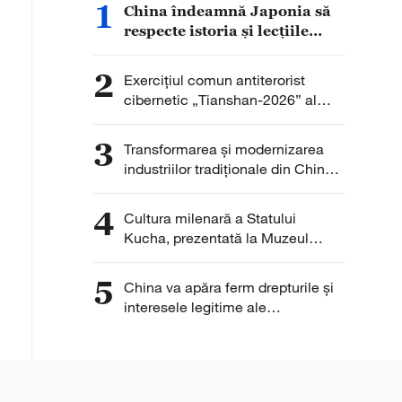
1
China îndeamnă Japonia să
respecte istoria și lecțiile
trecutului
2
Exercițiul comun antiterorist
cibernetic „Tianshan-2026” al
OCS, desfășurat la Urumqi
3
Transformarea și modernizarea
industriilor tradiționale din China
se accelerează, iar sectoarele
emergente își mențin ritmul de
4
Cultura milenară a Statului
creștere
Kucha, prezentată la Muzeul
Qiuci
5
China va apăra ferm drepturile și
interesele legitime ale
întreprinderilor chineze