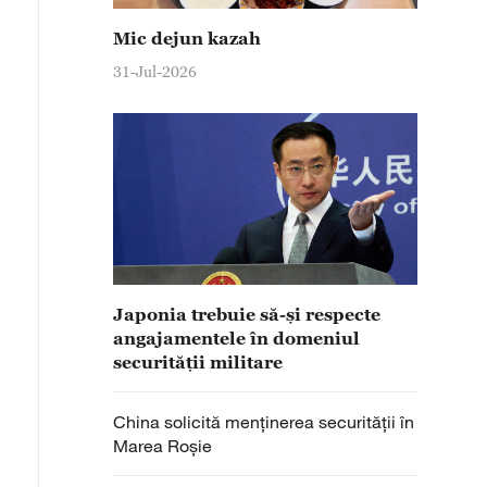
Mic dejun kazah
31-Jul-2026
Japonia trebuie să-și respecte
angajamentele în domeniul
securității militare
China solicită menținerea securității în
Marea Roșie