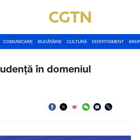
COMUNICARE
BUCĂTĂRIE
CULTURĂ
DIVERTISMENT
ARHI
rudență în domeniul