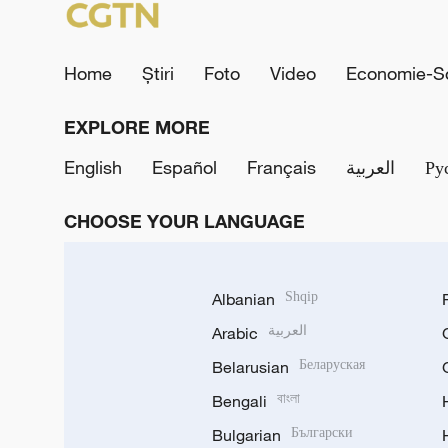
Home
Știri
Foto
Video
Economie-So
EXPLORE MORE
English
Español
Français
العربية
Ру
CHOOSE YOUR LANGUAGE
Albanian
Shqip
Arabic
العربية
Belarusian
Беларуская
Bengali
বাংলা
Bulgarian
Български