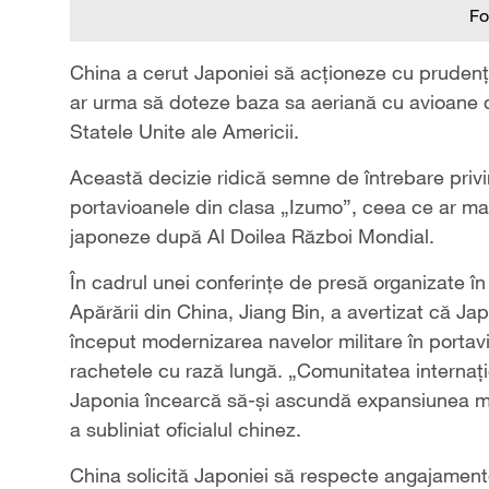
Fo
China a cerut Japoniei să acționeze cu prudență
ar urma să doteze baza sa aeriană cu avioane de
Statele Unite ale Americii.
Această decizie ridică semne de întrebare privi
portavioanele din clasa „Izumo”, ceea ce ar m
japoneze după Al Doilea Război Mondial.
În cadrul unei conferințe de presă organizate în
Apărării din China, Jiang Bin, a avertizat că Jap
început modernizarea navelor militare în porta
rachetele cu rază lungă. „Comunitatea internațio
Japonia încearcă să-și ascundă expansiunea milit
a subliniat oficialul chinez.
China solicită Japoniei să respecte angajament