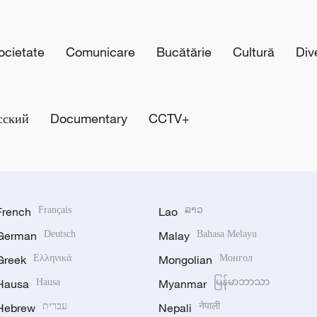
cietate
Comunicare
Bucătărie
Cultură
Div
сский
Documentary
CCTV+
French
Français
Lao
ລາວ
German
Deutsch
Malay
Bahasa Melayu
Greek
Ελληνικά
Mongolian
Монгол
Hausa
Hausa
Myanmar
မြန်မာဘာသာ
Hebrew
עברית
Nepali
नेपाली