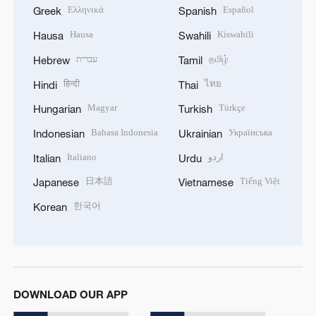
Ελληνικά
Español
Greek
Spanish
Hausa
Kiswahili
Hausa
Swahili
עברית
தமிழ்
Hebrew
Tamil
हिन्दी
ไทย
Hindi
Thai
Magyar
Türkçe
Hungarian
Turkish
Bahasa Indonesia
Українська
Indonesian
Ukrainian
Italiano
اردو
Italian
Urdu
日本語
Tiếng Việt
Japanese
Vietnamese
한국어
Korean
DOWNLOAD OUR APP