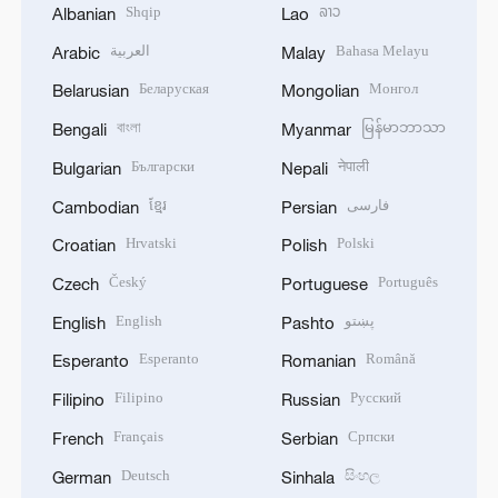
Shqip
ລາວ
Albanian
Lao
العربية
Bahasa Melayu
Arabic
Malay
Беларуская
Монгол
Belarusian
Mongolian
বাংলা
မြန်မာဘာသာ
Bengali
Myanmar
Български
नेपाली
Bulgarian
Nepali
ខ្មែរ
فارسی
Cambodian
Persian
Hrvatski
Polski
Croatian
Polish
Český
Português
Czech
Portuguese
English
پښتو
English
Pashto
Esperanto
Română
Esperanto
Romanian
Filipino
Русский
Filipino
Russian
Français
Српски
French
Serbian
Deutsch
සිංහල
German
Sinhala