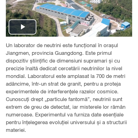
Play
Un laborator de neutrini este funcțional în orașul
Video
Jiangmen, provincia Guangdong. Este primul
dispozitiv științific de dimensiuni supramari și cu
precizie înaltă dedicat cercetării neutrinilor la nivel
mondial. Laboratorul este amplasat la 700 de metri
adâncime, într-un strat de granit, pentru a proteja
experimentele de interferențele razelor cosmice.
Cunoscuți drept „particule fantomă”, neutrinii sunt
extrem de greu de detectat, iar misterele lor rămân
numeroase. Experimentul va furniza date esențiale
pentru înțelegerea evoluției universului și a structurii
materiei.