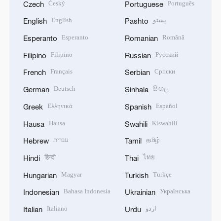
Český
Português
Czech
Portuguese
English
پښتو
English
Pashto
Esperanto
Română
Esperanto
Romanian
Filipino
Русский
Filipino
Russian
Français
Српски
French
Serbian
Deutsch
සිංහල
German
Sinhala
Ελληνικά
Español
Greek
Spanish
Hausa
Kiswahili
Hausa
Swahili
עברית
தமிழ்
Hebrew
Tamil
हिन्दी
ไทย
Hindi
Thai
Magyar
Türkçe
Hungarian
Turkish
Bahasa Indonesia
Українська
Indonesian
Ukrainian
Italiano
اردو
Italian
Urdu