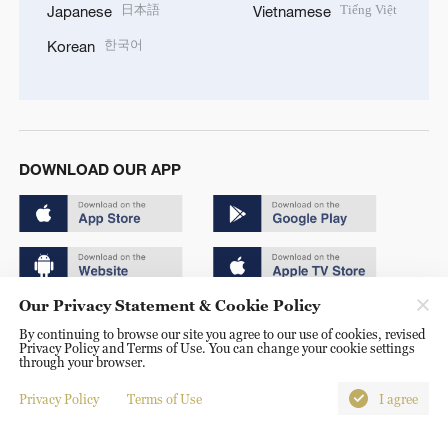
日本語
Tiếng Việt
Japanese
Vietnamese
한국어
Korean
DOWNLOAD OUR APP
Our Privacy Statement & Cookie Policy
Copyright © 2024 CGTN.
By continuing to browse our site you agree to our use of cookies, revised
Privacy Policy and Terms of Use. You can change your cookie settings
京ICP备20000184号
through your browser.
京公网安备 11010502050052号
Privacy Policy
Terms of Use
I agree
Disinformation report hotline: 010-85061466