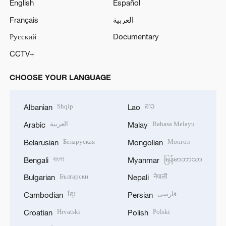
English
Español
Français
العربية
Русский
Documentary
CCTV+
CHOOSE YOUR LANGUAGE
Shqip
ລາວ
Albanian
Lao
العربية
Bahasa Melayu
Arabic
Malay
Беларуская
Монгол
Belarusian
Mongolian
বাংলা
မြန်မာဘာသာ
Bengali
Myanmar
Български
नेपाली
Bulgarian
Nepali
ខ្មែរ
فارسی
Cambodian
Persian
Hrvatski
Polski
Croatian
Polish