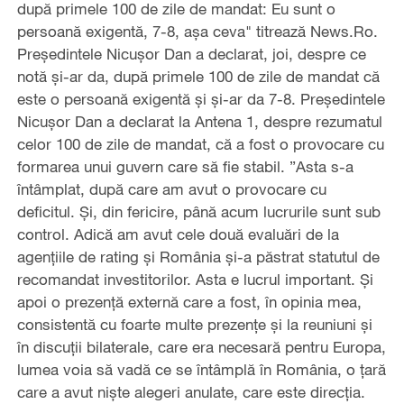
după primele 100 de zile de mandat: Eu sunt o
persoană exigentă, 7-8, aşa ceva" titrează News.Ro.
Preşedintele Nicuşor Dan a declarat, joi, despre ce
notă şi-ar da, după primele 100 de zile de mandat că
este o persoană exigentă şi şi-ar da 7-8. Preşedintele
Nicuşor Dan a declarat la Antena 1, despre rezumatul
celor 100 de zile de mandat, că a fost o provocare cu
formarea unui guvern care să fie stabil. ”Asta s-a
întâmplat, după care am avut o provocare cu
deficitul. Şi, din fericire, până acum lucrurile sunt sub
control. Adică am avut cele două evaluări de la
agenţiile de rating şi România şi-a păstrat statutul de
recomandat investitorilor. Asta e lucrul important. Şi
apoi o prezenţă externă care a fost, în opinia mea,
consistentă cu foarte multe prezenţe şi la reuniuni şi
în discuţii bilaterale, care era necesară pentru Europa,
lumea voia să vadă ce se întâmplă în România, o ţară
care a avut nişte alegeri anulate, care este direcţia.