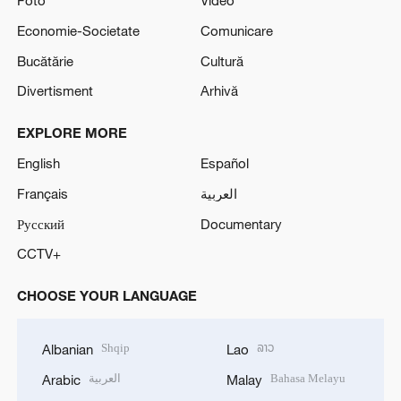
Economie-Societate
Comunicare
Bucătărie
Cultură
Divertisment
Arhivă
EXPLORE MORE
English
Español
Français
العربية
Русский
Documentary
CCTV+
CHOOSE YOUR LANGUAGE
Shqip
ລາວ
Albanian
Lao
العربية
Bahasa Melayu
Arabic
Malay