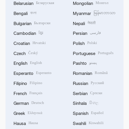
Беларуская
Монгол
Belarusian
Mongolian
বাংলা
မြန်မာဘာသာ
Bengali
Myanmar
Български
नेपाली
Bulgarian
Nepali
ខ្មែរ
فارسی
Cambodian
Persian
Hrvatski
Polski
Croatian
Polish
Český
Português
Czech
Portuguese
English
پښتو
English
Pashto
Esperanto
Română
Esperanto
Romanian
Filipino
Русский
Filipino
Russian
Français
Српски
French
Serbian
Deutsch
සිංහල
German
Sinhala
Ελληνικά
Español
Greek
Spanish
Hausa
Kiswahili
Hausa
Swahili