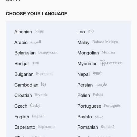
CHOOSE YOUR LANGUAGE
Shqip
ລາວ
Albanian
Lao
العربية
Bahasa Melayu
Arabic
Malay
Беларуская
Монгол
Belarusian
Mongolian
বাংলা
မြန်မာဘာသာ
Bengali
Myanmar
Български
नेपाली
Bulgarian
Nepali
ខ្មែរ
فارسی
Cambodian
Persian
Hrvatski
Polski
Croatian
Polish
Český
Português
Czech
Portuguese
English
پښتو
English
Pashto
Esperanto
Română
Esperanto
Romanian