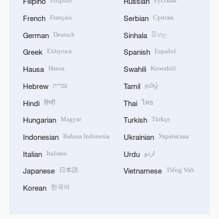
Filipino
Русский
Filipino
Russian
Français
Српски
French
Serbian
Deutsch
සිංහල
German
Sinhala
Ελληνικά
Español
Greek
Spanish
Hausa
Kiswahili
Hausa
Swahili
עברית
தமிழ்
Hebrew
Tamil
हिन्दी
ไทย
Hindi
Thai
Magyar
Türkçe
Hungarian
Turkish
Bahasa Indonesia
Українська
Indonesian
Ukrainian
Italiano
اردو
Italian
Urdu
日本語
Tiếng Việt
Japanese
Vietnamese
한국어
Korean