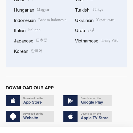
Magyar
Türkçe
Hungarian
Turkish
Bahasa Indonesia
Українська
Indonesian
Ukrainian
Italiano
اردو
Italian
Urdu
日本語
Tiếng Việt
Japanese
Vietnamese
한국어
Korean
DOWNLOAD OUR APP
Copyright © 2024 CGTN.