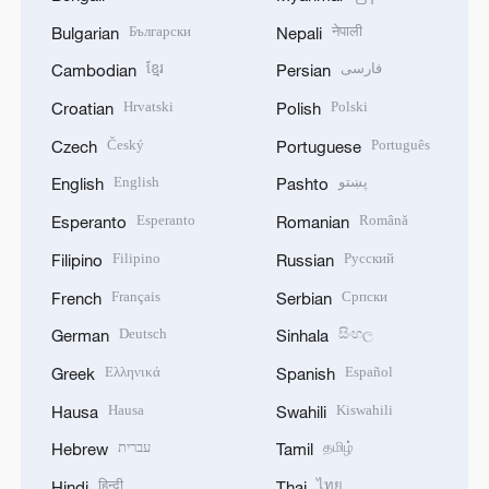
Български
नेपाली
Bulgarian
Nepali
ខ្មែរ
فارسی
Cambodian
Persian
Hrvatski
Polski
Croatian
Polish
Český
Português
Czech
Portuguese
English
پښتو
English
Pashto
Esperanto
Română
Esperanto
Romanian
Filipino
Русский
Filipino
Russian
Français
Српски
French
Serbian
Deutsch
සිංහල
German
Sinhala
Ελληνικά
Español
Greek
Spanish
Hausa
Kiswahili
Hausa
Swahili
עברית
தமிழ்
Hebrew
Tamil
हिन्दी
ไทย
Hindi
Thai