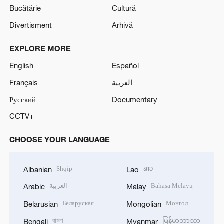
Bucătărie
Cultură
Divertisment
Arhivă
EXPLORE MORE
English
Español
Français
العربية
Русский
Documentary
CCTV+
CHOOSE YOUR LANGUAGE
Shqip
ລາວ
Albanian
Lao
العربية
Bahasa Melayu
Arabic
Malay
Беларуская
Монгол
Belarusian
Mongolian
বাংলা
မြန်မာဘာသာ
Bengali
Myanmar