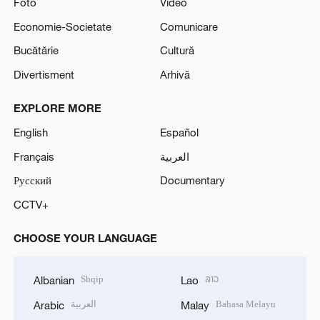
Foto
Video
Economie-Societate
Comunicare
Bucătărie
Cultură
Divertisment
Arhivă
EXPLORE MORE
English
Español
Français
العربية
Русский
Documentary
CCTV+
CHOOSE YOUR LANGUAGE
Shqip
ລາວ
Albanian
Lao
العربية
Bahasa Melayu
Arabic
Malay