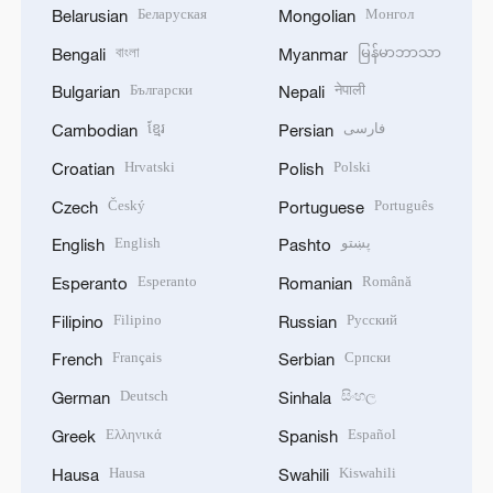
Беларуская
Монгол
Belarusian
Mongolian
বাংলা
မြန်မာဘာသာ
Bengali
Myanmar
Български
नेपाली
Bulgarian
Nepali
ខ្មែរ
فارسی
Cambodian
Persian
Hrvatski
Polski
Croatian
Polish
Český
Português
Czech
Portuguese
English
پښتو
English
Pashto
Esperanto
Română
Esperanto
Romanian
Filipino
Русский
Filipino
Russian
Français
Српски
French
Serbian
Deutsch
සිංහල
German
Sinhala
Ελληνικά
Español
Greek
Spanish
Hausa
Kiswahili
Hausa
Swahili