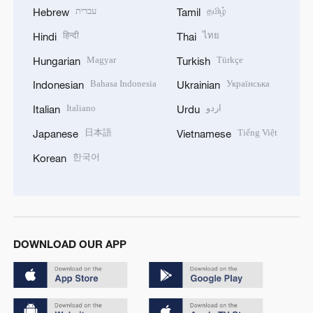
עברית
தமிழ்
Hebrew
Tamil
हिन्दी
ไทย
Hindi
Thai
Magyar
Türkçe
Hungarian
Turkish
Bahasa Indonesia
Українська
Indonesian
Ukrainian
Italiano
اردو
Italian
Urdu
日本語
Tiếng Việt
Japanese
Vietnamese
한국어
Korean
DOWNLOAD OUR APP