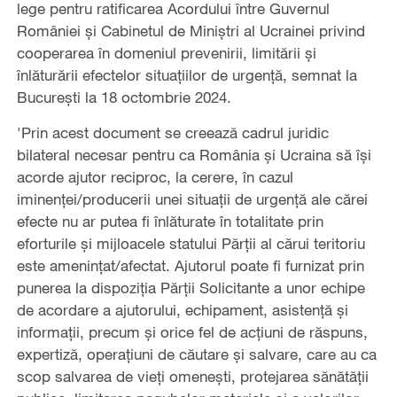
lege pentru ratificarea Acordului între Guvernul
României și Cabinetul de Miniștri al Ucrainei privind
cooperarea în domeniul prevenirii, limitării și
înlăturării efectelor situațiilor de urgență, semnat la
București la 18 octombrie 2024.
'Prin acest document se creează cadrul juridic
bilateral necesar pentru ca România și Ucraina să își
acorde ajutor reciproc, la cerere, în cazul
iminenței/producerii unei situații de urgență ale cărei
efecte nu ar putea fi înlăturate în totalitate prin
eforturile și mijloacele statului Părții al cărui teritoriu
este amenințat/afectat. Ajutorul poate fi furnizat prin
punerea la dispoziția Părții Solicitante a unor echipe
de acordare a ajutorului, echipament, asistență și
informații, precum și orice fel de acțiuni de răspuns,
expertiză, operațiuni de căutare și salvare, care au ca
scop salvarea de vieți omenești, protejarea sănătății