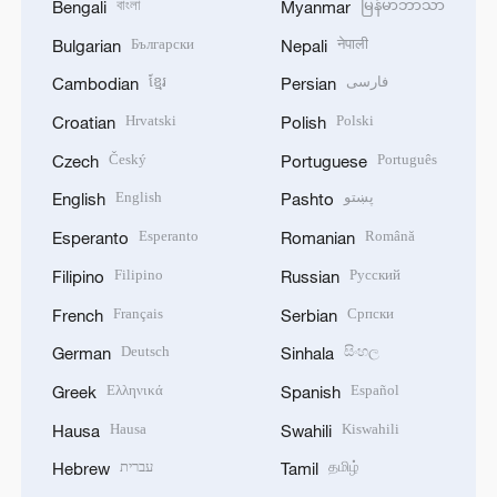
বাংলা
မြန်မာဘာသာ
Bengali
Myanmar
Български
नेपाली
Bulgarian
Nepali
ខ្មែរ
فارسی
Cambodian
Persian
Hrvatski
Polski
Croatian
Polish
Český
Português
Czech
Portuguese
English
پښتو
English
Pashto
Esperanto
Română
Esperanto
Romanian
Filipino
Русский
Filipino
Russian
Français
Српски
French
Serbian
Deutsch
සිංහල
German
Sinhala
Ελληνικά
Español
Greek
Spanish
Hausa
Kiswahili
Hausa
Swahili
עברית
தமிழ்
Hebrew
Tamil