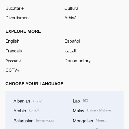
Bucătărie
Cultură
Divertisment
Arhivă
EXPLORE MORE
English
Español
Français
العربية
Русский
Documentary
CCTV+
CHOOSE YOUR LANGUAGE
Shqip
ລາວ
Albanian
Lao
العربية
Bahasa Melayu
Arabic
Malay
Беларуская
Монгол
Belarusian
Mongolian