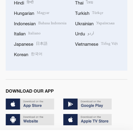
हिन्दी
ไทย
Hindi
Thai
Magyar
Türkçe
Hungarian
Turkish
Bahasa Indonesia
Українська
Indonesian
Ukrainian
Italiano
اردو
Italian
Urdu
日本語
Tiếng Việt
Japanese
Vietnamese
한국어
Korean
DOWNLOAD OUR APP