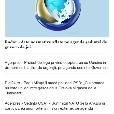
Rador - Acte normative aflate pe agenda ședinței de
guvern de joi
Agerpres - Proiect de lege privind cooperarea cu Ucraina în
domeniul situațiilor de urgență, pe agenda ședinței Guvernului
Digi24.ro - Radu Miruță îi atacă pe liderii PSD: „Guvernarea
nu este un joc între gașca de la Craiova și gașca de la
Timișoara”
Agerpres - Ședința CSAT - Summitul NATO de la Ankara și
participarea unor forțe la misiuni externe, pe agendă