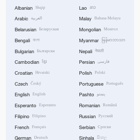
Shqip
ລາວ
Albanian
Lao
العربية
Bahasa Melayu
Arabic
Malay
Беларуская
Монгол
Belarusian
Mongolian
বাংলা
မြန်မာဘာသာ
Bengali
Myanmar
Български
नेपाली
Bulgarian
Nepali
ខ្មែរ
فارسی
Cambodian
Persian
Hrvatski
Polski
Croatian
Polish
Český
Português
Czech
Portuguese
English
پښتو
English
Pashto
Esperanto
Română
Esperanto
Romanian
Filipino
Русский
Filipino
Russian
Français
Српски
French
Serbian
Deutsch
සිංහල
German
Sinhala