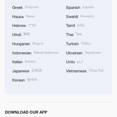
Ελληνικά
Español
Greek
Spanish
Hausa
Kiswahili
Hausa
Swahili
עברית
தமிழ்
Hebrew
Tamil
हिन्दी
ไทย
Hindi
Thai
Magyar
Türkçe
Hungarian
Turkish
Bahasa Indonesia
Українська
Indonesian
Ukrainian
Italiano
اردو
Italian
Urdu
日本語
Tiếng Việt
Japanese
Vietnamese
한국어
Korean
DOWNLOAD OUR APP