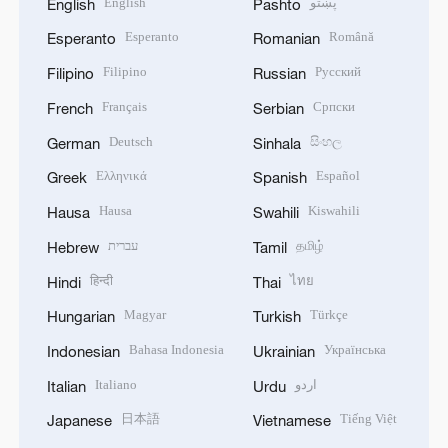
English
پښتو
English
Pashto
Esperanto
Română
Esperanto
Romanian
Filipino
Русский
Filipino
Russian
Français
Српски
French
Serbian
Deutsch
සිංහල
German
Sinhala
Ελληνικά
Español
Greek
Spanish
Hausa
Kiswahili
Hausa
Swahili
עברית
தமிழ்
Hebrew
Tamil
हिन्दी
ไทย
Hindi
Thai
Magyar
Türkçe
Hungarian
Turkish
Bahasa Indonesia
Українська
Indonesian
Ukrainian
Italiano
اردو
Italian
Urdu
日本語
Tiếng Việt
Japanese
Vietnamese