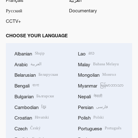
Français
العربية
Русский
Documentary
CCTV+
CHOOSE YOUR LANGUAGE
Shqip
ລາວ
Albanian
Lao
العربية
Bahasa Melayu
Arabic
Malay
Беларуская
Монгол
Belarusian
Mongolian
বাংলা
မြန်မာဘာသာ
Bengali
Myanmar
Български
नेपाली
Bulgarian
Nepali
ខ្មែរ
فارسی
Cambodian
Persian
Hrvatski
Polski
Croatian
Polish
Český
Português
Czech
Portuguese