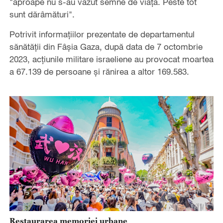
"aproape nu s-au văzut semne de viață. Peste tot
sunt dărâmături".
Potrivit informațiilor prezentate de departamentul
sănătății din Fâșia Gaza, după data de 7 octombrie
2023, acțiunile militare israeliene au provocat moartea
a 67.139 de persoane și rănirea a altor 169.583.
Restaurarea memoriei urbane