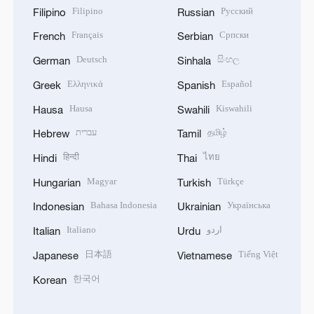
Filipino
Русский
Filipino
Russian
Français
Српски
French
Serbian
Deutsch
සිංහල
German
Sinhala
Ελληνικά
Español
Greek
Spanish
Hausa
Kiswahili
Hausa
Swahili
עברית
தமிழ்
Hebrew
Tamil
हिन्दी
ไทย
Hindi
Thai
Magyar
Türkçe
Hungarian
Turkish
Bahasa Indonesia
Українська
Indonesian
Ukrainian
Italiano
اردو
Italian
Urdu
日本語
Tiếng Việt
Japanese
Vietnamese
한국어
Korean