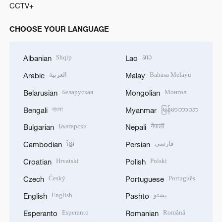
CCTV+
CHOOSE YOUR LANGUAGE
Shqip
ລາວ
Albanian
Lao
العربية
Bahasa Melayu
Arabic
Malay
Беларуская
Монгол
Belarusian
Mongolian
বাংলা
မြန်မာဘာသာ
Bengali
Myanmar
Български
नेपाली
Bulgarian
Nepali
ខ្មែរ
فارسی
Cambodian
Persian
Hrvatski
Polski
Croatian
Polish
Český
Português
Czech
Portuguese
English
پښتو
English
Pashto
Esperanto
Română
Esperanto
Romanian