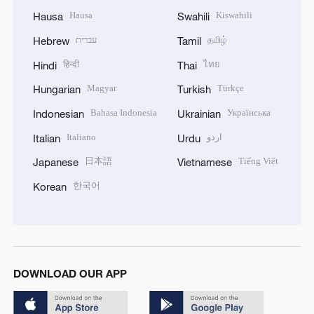
Hausa
Kiswahili
Hausa
Swahili
עברית
தமிழ்
Hebrew
Tamil
हिन्दी
ไทย
Hindi
Thai
Magyar
Türkçe
Hungarian
Turkish
Bahasa Indonesia
Українська
Indonesian
Ukrainian
Italiano
اردو
Italian
Urdu
日本語
Tiếng Việt
Japanese
Vietnamese
한국어
Korean
DOWNLOAD OUR APP