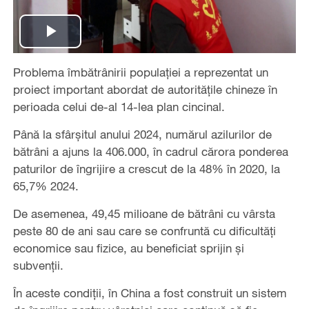
Play
Problema îmbătrânirii populației a reprezentat un
Video
proiect important abordat de autoritățile chineze în
perioada celui de-al 14-lea plan cincinal.
Până la sfârșitul anului 2024, numărul azilurilor de
bătrâni a ajuns la 406.000, în cadrul cărora ponderea
paturilor de îngrijire a crescut de la 48% în 2020, la
65,7% 2024.
De asemenea, 49,45 milioane de bătrâni cu vârsta
peste 80 de ani sau care se confruntă cu dificultăți
economice sau fizice, au beneficiat sprijin și
subvenții.
În aceste condiții, în China a fost construit un sistem