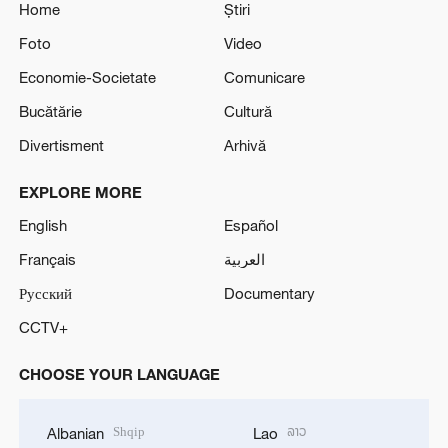
Home
Știri
Foto
Video
Economie-Societate
Comunicare
Bucătărie
Cultură
Divertisment
Arhivă
EXPLORE MORE
English
Español
Français
العربية
Русский
Documentary
CCTV+
CHOOSE YOUR LANGUAGE
Shqip
ລາວ
Albanian
Lao