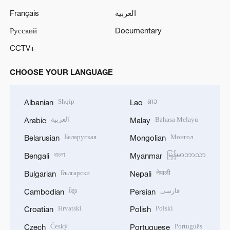
Français
العربية
Русский
Documentary
CCTV+
CHOOSE YOUR LANGUAGE
Shqip
ລາວ
Albanian
Lao
العربية
Bahasa Melayu
Arabic
Malay
Беларуская
Монгол
Belarusian
Mongolian
বাংলা
မြန်မာဘာသာ
Bengali
Myanmar
Български
नेपाली
Bulgarian
Nepali
ខ្មែរ
فارسی
Cambodian
Persian
Hrvatski
Polski
Croatian
Polish
Český
Português
Czech
Portuguese