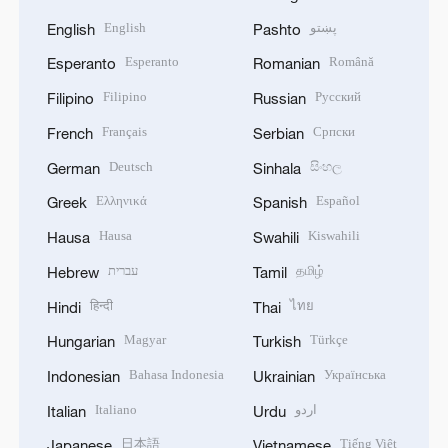
English
پښتو
English
Pashto
Esperanto
Română
Esperanto
Romanian
Filipino
Русский
Filipino
Russian
Français
Српски
French
Serbian
Deutsch
සිංහල
German
Sinhala
Ελληνικά
Español
Greek
Spanish
Hausa
Kiswahili
Hausa
Swahili
עברית
தமிழ்
Hebrew
Tamil
हिन्दी
ไทย
Hindi
Thai
Magyar
Türkçe
Hungarian
Turkish
Bahasa Indonesia
Українська
Indonesian
Ukrainian
Italiano
اردو
Italian
Urdu
日本語
Tiếng Việt
Japanese
Vietnamese