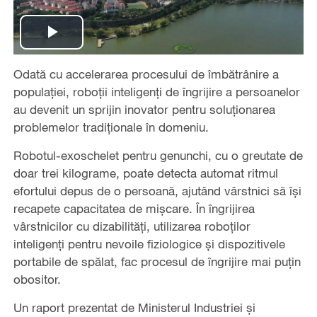
Play
Odată cu accelerarea procesului de îmbătrânire a
Video
populației, roboții inteligenți de îngrijire a persoanelor
au devenit un sprijin inovator pentru soluționarea
problemelor tradiționale în domeniu.
Robotul-exoschelet pentru genunchi, cu o greutate de
doar trei kilograme, poate detecta automat ritmul
efortului depus de o persoană, ajutând vârstnici să își
recapete capacitatea de mișcare. În îngrijirea
vârstnicilor cu dizabilități, utilizarea roboților
inteligenți pentru nevoile fiziologice și dispozitivele
portabile de spălat, fac procesul de îngrijire mai puțin
obositor.
Un raport prezentat de Ministerul Industriei și