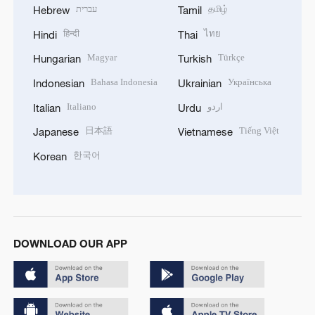
עברית
தமிழ்
Hebrew
Tamil
हिन्दी
ไทย
Hindi
Thai
Magyar
Türkçe
Hungarian
Turkish
Bahasa Indonesia
Українська
Indonesian
Ukrainian
Italiano
اردو
Italian
Urdu
日本語
Tiếng Việt
Japanese
Vietnamese
한국어
Korean
DOWNLOAD OUR APP