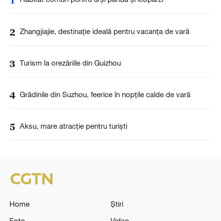
2
Zhangjiajie, destinație ideală pentru vacanța de vară
3
Turism la orezăriile din Guizhou
4
Grădinile din Suzhou, feerice în nopțile calde de vară
5
Aksu, mare atracție pentru turiști
Home
Știri
Foto
Video