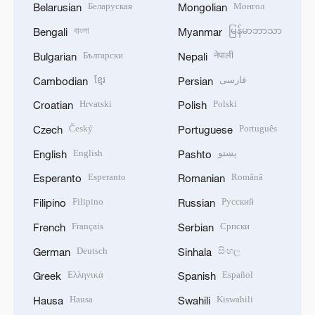
Беларуская
Монгол
Belarusian
Mongolian
বাংলা
မြန်မာဘာသာ
Bengali
Myanmar
Български
नेपाली
Bulgarian
Nepali
ខ្មែរ
فارسی
Cambodian
Persian
Hrvatski
Polski
Croatian
Polish
Český
Português
Czech
Portuguese
English
پښتو
English
Pashto
Esperanto
Română
Esperanto
Romanian
Filipino
Русский
Filipino
Russian
Français
Српски
French
Serbian
Deutsch
සිංහල
German
Sinhala
Ελληνικά
Español
Greek
Spanish
Hausa
Kiswahili
Hausa
Swahili