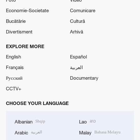
Economie-Societate
Comunicare
Bucătărie
Cultură
Divertisment
Arhivă
EXPLORE MORE
English
Español
Français
العربية
Русский
Documentary
CCTV+
CHOOSE YOUR LANGUAGE
Shqip
ລາວ
Albanian
Lao
العربية
Bahasa Melayu
Arabic
Malay