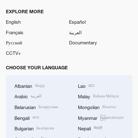
EXPLORE MORE
English
Español
Français
العربية
Русский
Documentary
CCTV+
CHOOSE YOUR LANGUAGE
Shqip
ລາວ
Albanian
Lao
العربية
Bahasa Melayu
Arabic
Malay
Беларуская
Монгол
Belarusian
Mongolian
বাংলা
မြန်မာဘာသာ
Bengali
Myanmar
Български
नेपाली
Bulgarian
Nepali