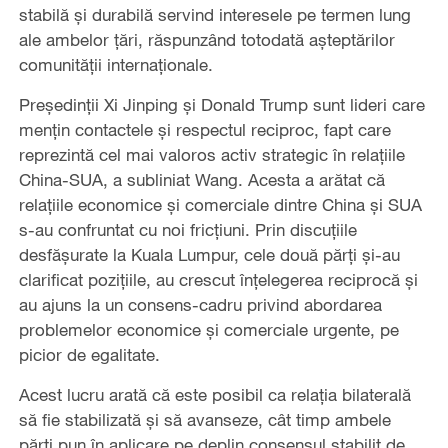
stabilă și durabilă servind interesele pe termen lung
ale ambelor țări, răspunzând totodată așteptărilor
comunității internaționale.
Președinții Xi Jinping și Donald Trump sunt lideri care
mențin contactele și respectul reciproc, fapt care
reprezintă cel mai valoros activ strategic în relațiile
China-SUA, a subliniat Wang. Acesta a arătat că
relaţiile economice şi comerciale dintre China şi SUA
s-au confruntat cu noi fricţiuni. Prin discuţiile
desfăşurate la Kuala Lumpur, cele două părţi şi-au
clarificat poziţiile, au crescut înţelegerea reciprocă şi
au ajuns la un consens-cadru privind abordarea
problemelor economice şi comerciale urgente, pe
picior de egalitate.
Acest lucru arată că este posibil ca relația bilaterală
să fie stabilizată și să avanseze, cât timp ambele
părți pun în aplicare pe deplin consensul stabilit de