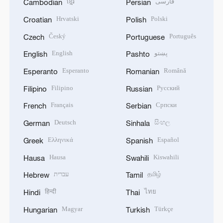
ខ្មែរ
فارسی
Cambodian
Persian
Hrvatski
Polski
Croatian
Polish
Český
Português
Czech
Portuguese
English
پښتو
English
Pashto
Esperanto
Română
Esperanto
Romanian
Filipino
Русский
Filipino
Russian
Français
Српски
French
Serbian
Deutsch
සිංහල
German
Sinhala
Ελληνικά
Español
Greek
Spanish
Hausa
Kiswahili
Hausa
Swahili
עברית
தமிழ்
Hebrew
Tamil
हिन्दी
ไทย
Hindi
Thai
Magyar
Türkçe
Hungarian
Turkish