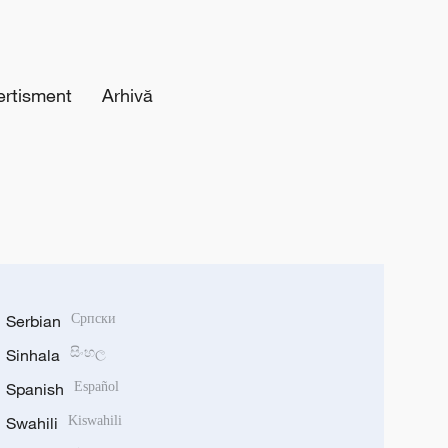
ertisment
Arhivă
Serbian
Српски
Sinhala
සිංහල
Spanish
Español
Swahili
Kiswahili