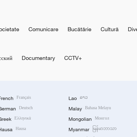
cietate
Comunicare
Bucătărie
Cultură
Div
сский
Documentary
CCTV+
French
Français
Lao
ລາວ
German
Deutsch
Malay
Bahasa Melayu
Greek
Ελληνικά
Mongolian
Монгол
Hausa
Hausa
Myanmar
မြန်မာဘာသာ