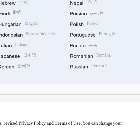
Hebrew
עברית
Nepali
नेपाली
Hindi
हिन्दी
Persian
فارسی
Hungarian
Magyar
Polish
Polski
Indonesian
Bahasa Indonesia
Portuguese
Português
Italian
Italiano
Pashto
پښتو
Japanese
日本語
Romanian
Română
Korean
한국어
Russian
Русский
es, revised Privacy Policy and Terms of Use. You can change your