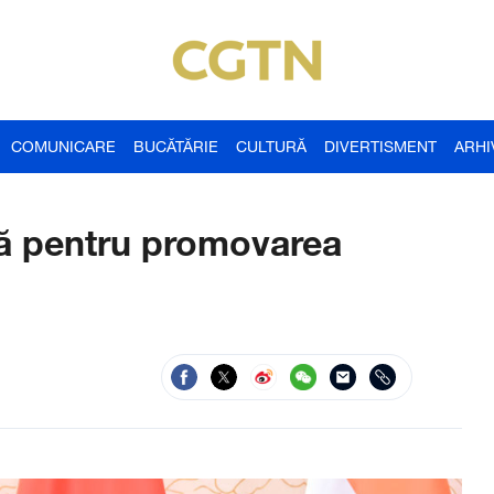
COMUNICARE
BUCĂTĂRIE
CULTURĂ
DIVERTISMENT
ARHI
ță pentru promovarea