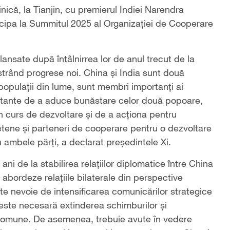
inică, la Tianjin, cu premierul Indiei Narendra
cipa la Summitul 2025 al Organizației de Cooperare
elansate după întâlnirrea lor de anul trecut de la
strând progrese noi. China și India sunt două
i populații din lume, sunt membri importanți ai
rtante de a aduce bunăstare celor două popoare,
 în curs de dezvoltare și de a acționa pentru
ietene și parteneri de cooperare pentru o dezvoltare
 ambele părți, a declarat președintele Xi.
ani de la stabilirea relațiilor diplomatice între China
 abordeze relațiile bilaterale din perspective
te nevoie de intensificarea comunicărilor strategice
 este necesară extinderea schimburilor și
i comune. De asemenea, trebuie avute în vedere