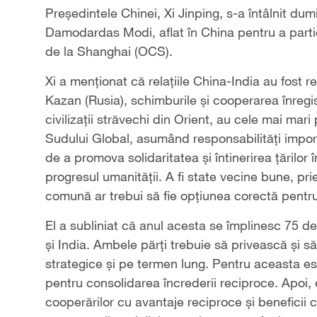
Președintele Chinei, Xi Jinping, s-a întâlnit dum
Damodardas Modi, aflat în China pentru a parti
de la Shanghai (OCS).
Xi a menționat că relațiile China-India au fost r
Kazan (Rusia), schimburile și cooperarea înregi
civilizații străvechi din Orient, au cele mai mar
Sudului Global, asumând responsabilități impo
de a promova solidaritatea și întinerirea țărilor
progresul umanității. A fi state vecine bune, pr
comună ar trebui să fie opțiunea corectă pentru
El a subliniat că anul acesta se împlinesc 75 de 
și India. Ambele părți trebuie să privească și să
strategice și pe termen lung. Pentru aceasta es
pentru consolidarea încrederii reciproce. Apoi,
cooperărilor cu avantaje reciproce și benefici