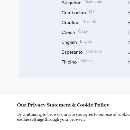
Bulgarian
Български
Cambodian
ខ្មែរ
Croatian
Hrvatski
Czech
Český
English
English
Esperanto
Esperanto
Filipino
Filipino
DOWNLOAD OUR APP
Our Privacy Statement & Cookie Policy
By continuing to browse our site you agree to our use of cooki
cookie settings through your browser.