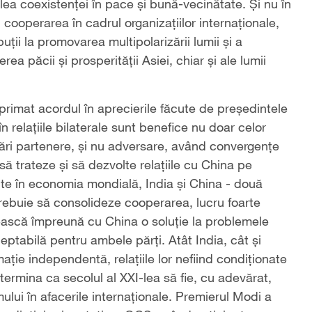
lea coexistenței în pace și bună-vecinătate. Și nu în
 cooperarea în cadrul organizațiilor internaționale,
ii la promovarea multipolarizării lumii și a
rea păcii și prosperității Asiei, chiar și ale lumii
rimat acordul în aprecierile făcute de președintele
în relațiile bilaterale sunt benefice nu doar celor
 țări partenere, și nu adversare, având convergențe
ă trateze și să dezvolte relațiile cu China pe
ente în economia mondială, India și China - două
trebuie să consolideze cooperarea, lucru foarte
ască împreună cu China o soluție la problemele
ceptabilă pentru ambele părți. Atât India, cât și
ație independentă, relațiile lor nefiind condiționate
termina ca secolul al XXI-lea să fie, cu adevărat,
mului în afacerile internaționale. Premierul Modi a