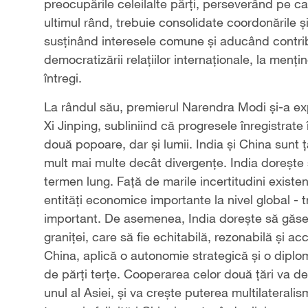
preocupările celeilalte părți, perseverând pe ca
ultimul rând, trebuie consolidate coordonările și
susținând interesele comune și aducând contribuț
democratizării relațiilor internaționale, la menține
întregi.
La rândul său, premierul Narendra Modi și-a exp
Xi Jinping, subliniind că progresele înregistrate 
două popoare, dar și lumii. India și China sunt
mult mai multe decât divergențe. India dorește s
termen lung. Față de marile incertitudini exist
entități economice importante la nivel global - 
important. De asemenea, India dorește să găse
graniței, care să fie echitabilă, rezonabilă și ac
China, aplică o autonomie strategică și o diplom
de părți terțe. Cooperarea celor două țări va de
unul al Asiei, și va crește puterea multilateralis