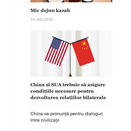
Mic dejun kazah
31-Jul-2026
China și SUA trebuie să asigure
condițiile necesare pentru
dezvoltarea relațiilor bilaterale
China se pronunță pentru dialoguri
între civilizații