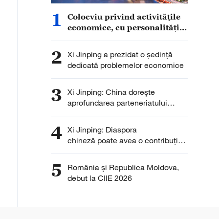
1
Colocviu privind activitățile
economice, cu personalități
din afara PCC
2
Xi Jinping a prezidat o ședință
dedicată problemelor economice
3
Xi Jinping: China dorește
aprofundarea parteneriatului
strategic cu Slovacia
4
Xi Jinping: Diaspora
chineză poate avea o contribuție
și mai importantă la
relansarea Chinei
5
România și Republica Moldova,
debut la CIIE 2026