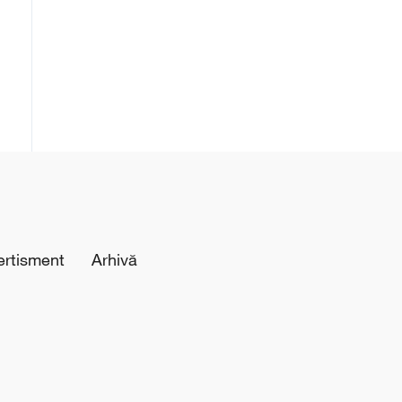
ertisment
Arhivă