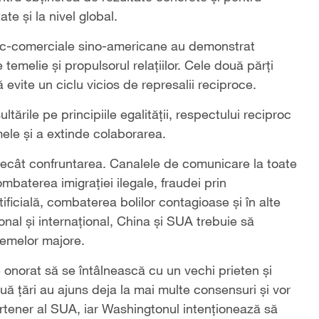
te și la nivel global.
omic-comerciale sino-americane au demonstrat
temelie și propulsorul relațiilor. Cele două părți
evite un ciclu vicios de represalii reciproce.
ările pe principiile egalității, respectului reciproc
ele și a extinde colaborarea.
t decât confruntarea. Canalele de comunicare la toate
ombaterea imigrației ilegale, fraudei prin
rtificială, combaterea bolilor contagioase și în alte
onal și internațional, China și SUA trebuie să
lemelor majore.
onorat să se întâlnească cu un vechi prieten și
ouă țări au ajuns deja la mai multe consensuri și vor
artener al SUA, iar Washingtonul intenționează să