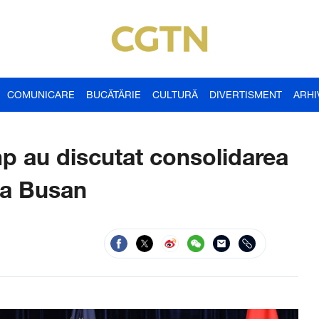
COMUNICARE
BUCĂTĂRIE
CULTURĂ
DIVERTISMENT
ARHI
mp au discutat consolidarea
 la Busan