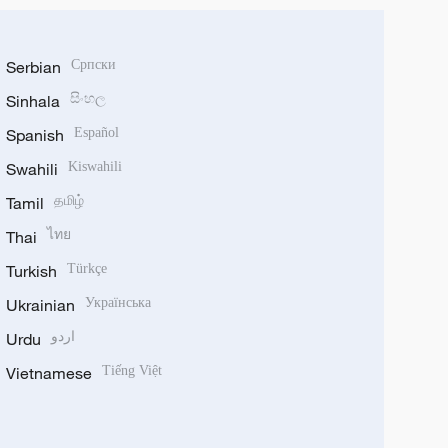
Serbian
Српски
Sinhala
සිංහල
Spanish
Español
Swahili
Kiswahili
Tamil
தமிழ்
Thai
ไทย
Turkish
Türkçe
Ukrainian
Українська
Urdu
اردو
Vietnamese
Tiếng Việt