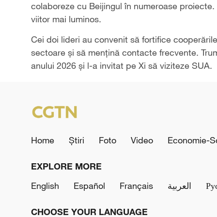
colaboreze cu Beijingul în numeroase proiecte.
viitor mai luminos.
Cei doi lideri au convenit să fortifice cooperări
sectoare și să mențină contacte frecvente. Trump
anului 2026 și l-a invitat pe Xi să viziteze SUA.
Home
Știri
Foto
Video
Economie-So
EXPLORE MORE
English
Español
Français
العربية
Ру
CHOOSE YOUR LANGUAGE