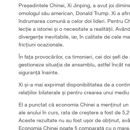
Președintele Chinei, Xi Jinping, a avut joi dim
omologul său american, Donald Trump. Xi a afirma
îndrumarea comună a celor doi lideri. Pentru Chin
lecție a istoriei și o necesitate a realității. Avâ
divergențe inevitabile, iar, în calitate de cele m
fricțiuni ocazionale.
În fața provocărilor, ca timonieri, cei doi șefi de
gestioneze situația de ansamblu, astfel încât na
siguranță înainte.
Xi și-a mai exprimat disponibilitatea de a con
relațiilor bilaterale și pentru crearea unui mediu 
El a punctat că economia Chinei a menținut un tr
ale anului în curs, rata de creștere a fost de 5
Aceste rezultate nu au fost ușor de obținut, avân
Economia Chinei poate fi comparată cu o mare, da