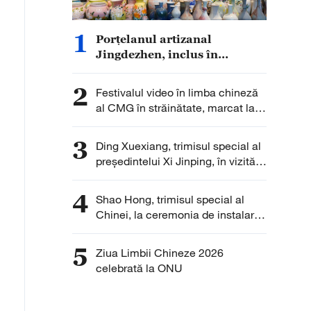
1
Porțelanul artizanal
Jingdezhen, inclus în
patrimoniul mondial
UNESCO
2
Festivalul video în limba chineză
al CMG în străinătate, marcat la
sediul ONU de la Geneva
3
Ding Xuexiang, trimisul special al
președintelui Xi Jinping, în vizită
în Turkmenistan
4
Shao Hong, trimisul special al
Chinei, la ceremonia de instalare
a președintelui Republicii Congo
5
Ziua Limbii Chineze 2026
celebrată la ONU