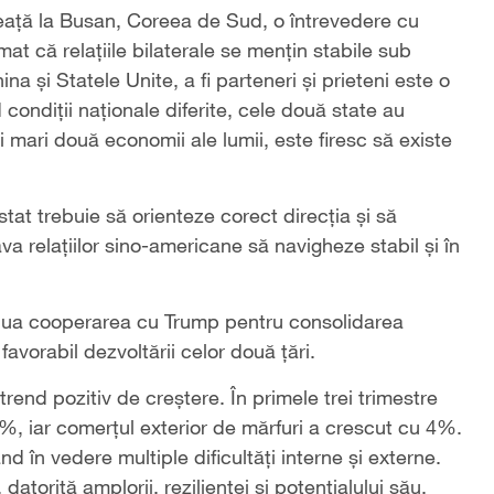
ineață la Busan, Coreea de Sud, o întrevedere cu
t că relațiile bilaterale se mențin stabile sub
a și Statele Unite, a fi parteneri și prieteni este o
nd condiții naționale diferite, cele două state au
ai mari două economii ale lumii, este firesc să existe
 stat trebuie să orienteze corect direcția și să
va relațiilor sino-americane să navigheze stabil și în
tinua cooperarea cu Trump pentru consolidarea
favorabil dezvoltării celor două țări.
end pozitiv de creștere. În primele trei trimestre
,2%, iar comerțul exterior de mărfuri a crescut cu 4%.
d în vedere multiple dificultăți interne și externe.
torită amplorii, rezilienței și potențialului său.