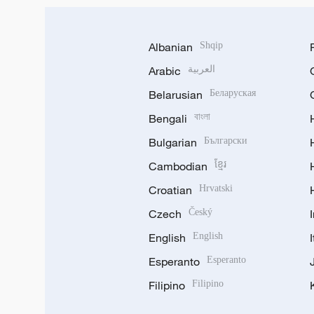
Albanian
Shqip
Arabic
العربية
Belarusian
Беларуская
Bengali
বাংলা
Bulgarian
Български
Cambodian
ខ្មែរ
Croatian
Hrvatski
Czech
Český
English
English
Esperanto
Esperanto
Filipino
Filipino