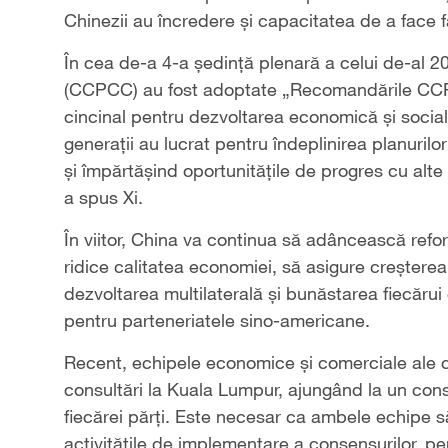
Chinezii au încredere și capacitatea de a face faț
În cea de-a 4-a ședință plenară a celui de-al 2
(CCPCC) au fost adoptate „Recomandările CCPC
cincinal pentru dezvoltarea economică și socială
generații au lucrat pentru îndeplinirea planuril
și împărtășind oportunitățile de progres cu alte
a spus Xi.
În viitor, China va continua să adâncească refo
ridice calitatea economiei, să asigure creștere
dezvoltarea multilaterală și bunăstarea fiecărui
pentru parteneriatele sino-americane.
Recent, echipele economice și comerciale ale c
consultări la Kuala Lumpur, ajungând la un cons
fiecărei părți. Este necesar ca ambele echipe s
activitățile de implementare a consensurilor, pe