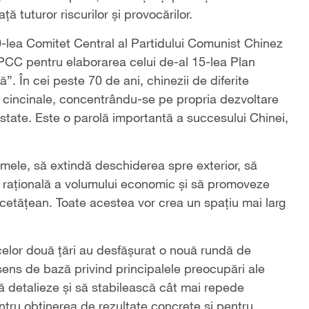
ă tuturor riscurilor și provocărilor.
0-lea Comitet Central al Partidului Comunist Chinez
C pentru elaborarea celui de-al 15-lea Plan
”. În cei peste 70 de ani, chinezii de diferite
or cincinale, concentrându-se pe propria dezvoltare
 state. Este o parolă importantă a succesului Chinei,
rmele, să extindă deschiderea spre exterior, să
a rațională a volumului economic și să promoveze
 cetățean. Toate acestea vor crea un spațiu mai larg
elor două țări au desfășurat o nouă rundă de
ens de bază privind principalele preocupări ale
ă detalieze și să stabilească cât mai repede
ntru obținerea de rezultate concrete și pentru