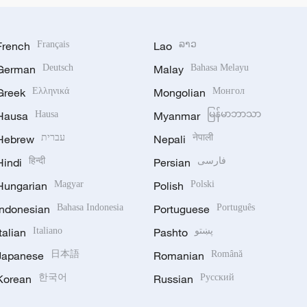
French
Français
Lao
ລາວ
German
Deutsch
Malay
Bahasa Melayu
Greek
Ελληνικά
Mongolian
Монгол
Hausa
Hausa
Myanmar
မြန်မာဘာသာ
Hebrew
עברית
Nepali
नेपाली
Hindi
हिन्दी
Persian
فارسی
Hungarian
Magyar
Polish
Polski
Indonesian
Bahasa Indonesia
Portuguese
Português
Italian
Italiano
Pashto
پښتو
Japanese
日本語
Romanian
Română
Korean
한국어
Russian
Русский