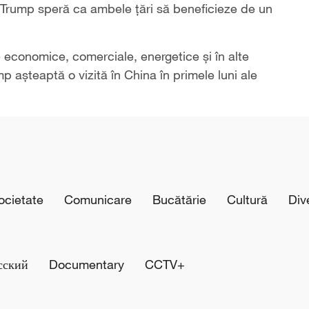
 Trump speră ca ambele țări să beneficieze de un
le economice, comerciale, energetice și în alte
 așteaptă o vizită în China în primele luni ale
cietate
Comunicare
Bucătărie
Cultură
Div
сский
Documentary
CCTV+