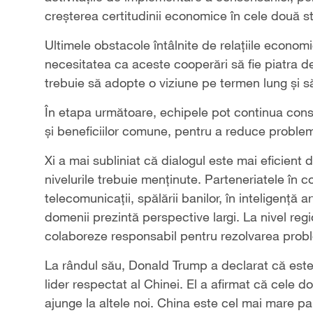
creșterea certitudinii economice în cele două sta
Ultimele obstacole întâlnite de relațiile econ
necesitatea ca aceste cooperări să fie piatra de 
trebuie să adopte o viziune pe termen lung și să 
În etapa următoare, echipele pot continua consult
și beneficiilor comune, pentru a reduce problem
Xi a mai subliniat că dialogul este mai eficien
nivelurile trebuie menținute. Parteneriatele în c
telecomunicații, spălării banilor, în inteligență a
domenii prezintă perspective largi. La nivel regi
colaboreze responsabil pentru rezolvarea prob
La rândul său, Donald Trump a declarat că este 
lider respectat al Chinei. El a afirmat că cele d
ajunge la altele noi. China este cel mai mare p