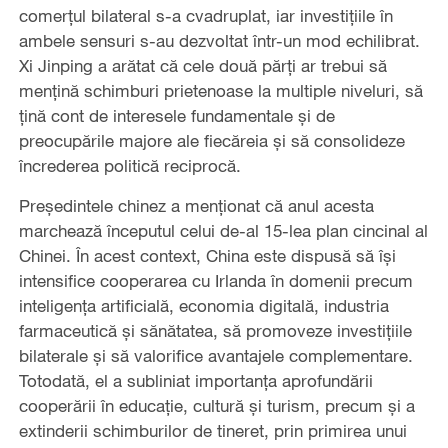
comerțul bilateral s-a cvadruplat, iar investițiile în
ambele sensuri s-au dezvoltat într-un mod echilibrat.
Xi Jinping a arătat că cele două părți ar trebui să
mențină schimburi prietenoase la multiple niveluri, să
țină cont de interesele fundamentale și de
preocupările majore ale fiecăreia și să consolideze
încrederea politică reciprocă.
Președintele chinez a menționat că anul acesta
marchează începutul celui de-al 15-lea plan cincinal al
Chinei. În acest context, China este dispusă să își
intensifice cooperarea cu Irlanda în domenii precum
inteligența artificială, economia digitală, industria
farmaceutică și sănătatea, să promoveze investițiile
bilaterale și să valorifice avantajele complementare.
Totodată, el a subliniat importanța aprofundării
cooperării în educație, cultură și turism, precum și a
extinderii schimburilor de tineret, prin primirea unui