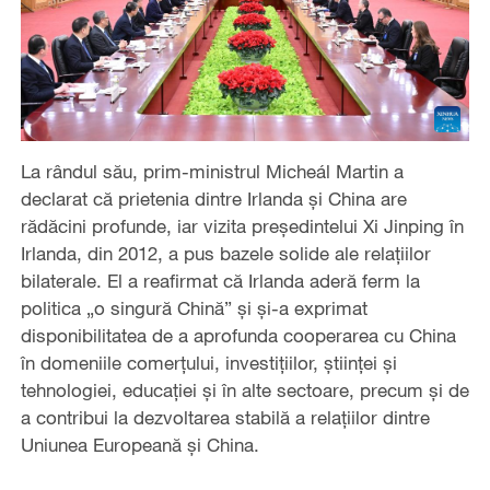
La rândul său, prim-ministrul Micheál Martin a
declarat că prietenia dintre Irlanda și China are
rădăcini profunde, iar vizita președintelui Xi Jinping în
Irlanda, din 2012, a pus bazele solide ale relațiilor
bilaterale. El a reafirmat că Irlanda aderă ferm la
politica „o singură Chină” și și-a exprimat
disponibilitatea de a aprofunda cooperarea cu China
în domeniile comerțului, investițiilor, științei și
tehnologiei, educației și în alte sectoare, precum și de
a contribui la dezvoltarea stabilă a relațiilor dintre
Uniunea Europeană și China.