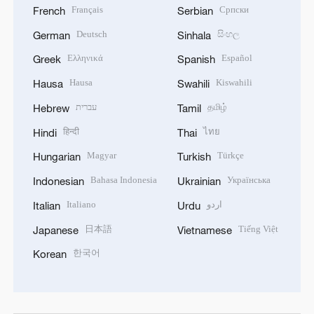
Français
Српски
French
Serbian
Deutsch
සිංහල
German
Sinhala
Ελληνικά
Español
Greek
Spanish
Hausa
Kiswahili
Hausa
Swahili
עברית
தமிழ்
Hebrew
Tamil
हिन्दी
ไทย
Hindi
Thai
Magyar
Türkçe
Hungarian
Turkish
Bahasa Indonesia
Українська
Indonesian
Ukrainian
Italiano
اردو
Italian
Urdu
日本語
Tiếng Việt
Japanese
Vietnamese
한국어
Korean