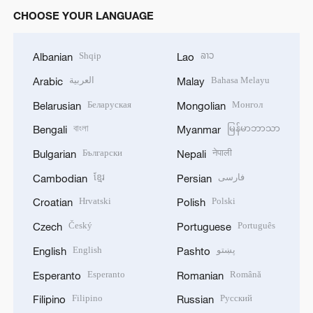
CHOOSE YOUR LANGUAGE
Shqip
ລາວ
Albanian
Lao
العربية
Bahasa Melayu
Arabic
Malay
Беларуская
Монгол
Belarusian
Mongolian
বাংলা
မြန်မာဘာသာ
Bengali
Myanmar
Български
नेपाली
Bulgarian
Nepali
ខ្មែរ
فارسی
Cambodian
Persian
Hrvatski
Polski
Croatian
Polish
Český
Português
Czech
Portuguese
English
پښتو
English
Pashto
Esperanto
Română
Esperanto
Romanian
Filipino
Русский
Filipino
Russian