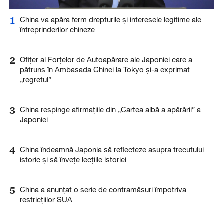
1
China va apăra ferm drepturile și interesele legitime ale
întreprinderilor chineze
2
Ofițer al Forțelor de Autoapărare ale Japoniei care a
pătruns în Ambasada Chinei la Tokyo și-a exprimat
„regretul”
3
China respinge afirmațiile din „Cartea albă a apărării” a
Japoniei
4
China îndeamnă Japonia să reflecteze asupra trecutului
istoric și să învețe lecțiile istoriei
5
China a anunţat o serie de contramăsuri împotriva
restricţiilor SUA