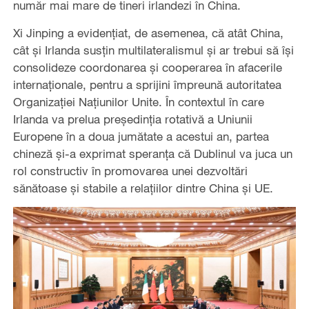
număr mai mare de tineri irlandezi în China.
Xi Jinping a evidențiat, de asemenea, că atât China,
cât și Irlanda susțin multilateralismul și ar trebui să își
consolideze coordonarea și cooperarea în afacerile
internaționale, pentru a sprijini împreună autoritatea
Organizației Națiunilor Unite. În contextul în care
Irlanda va prelua președinția rotativă a Uniunii
Europene în a doua jumătate a acestui an, partea
chineză și-a exprimat speranța că Dublinul va juca un
rol constructiv în promovarea unei dezvoltări
sănătoase și stabile a relațiilor dintre China și UE.