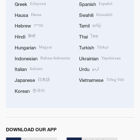
Ελληνικά
Español
Greek
Spanish
Hausa
Kiswahili
Hausa
Swahili
עברית
தமிழ்
Hebrew
Tamil
हिन्दी
ไทย
Hindi
Thai
Magyar
Türkçe
Hungarian
Turkish
Bahasa Indonesia
Українська
Indonesian
Ukrainian
Italiano
اردو
Italian
Urdu
日本語
Tiếng Việt
Japanese
Vietnamese
한국어
Korean
DOWNLOAD OUR APP