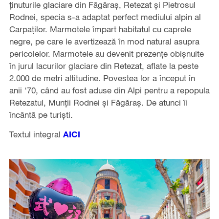
ținuturile glaciare din Făgăraș, Retezat și Pietrosul
Rodnei, specia s-a adaptat perfect mediului alpin al
Carpaților. Marmotele împart habitatul cu caprele
negre, pe care le avertizează în mod natural asupra
pericolelor. Marmotele au devenit prezențe obișnuite
în jurul lacurilor glaciare din Retezat, aflate la peste
2.000 de metri altitudine. Povestea lor a început în
anii ‘70, când au fost aduse din Alpi pentru a repopula
Retezatul, Munții Rodnei și Făgăraș. De atunci îi
încântă pe turiști.
Textul integral
AICI