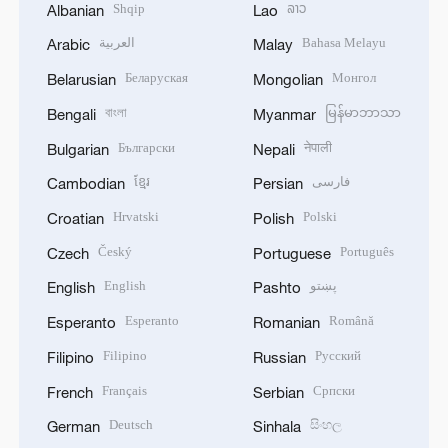
Shqip
ລາວ
Albanian
Lao
العربية
Bahasa Melayu
Arabic
Malay
Беларуская
Монгол
Belarusian
Mongolian
বাংলা
မြန်မာဘာသာ
Bengali
Myanmar
Български
नेपाली
Bulgarian
Nepali
ខ្មែរ
فارسی
Cambodian
Persian
Hrvatski
Polski
Croatian
Polish
Český
Português
Czech
Portuguese
English
پښتو
English
Pashto
Esperanto
Română
Esperanto
Romanian
Filipino
Русский
Filipino
Russian
Français
Српски
French
Serbian
Deutsch
සිංහල
German
Sinhala