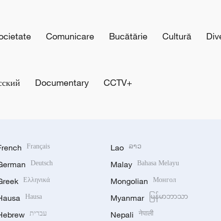
cietate
Comunicare
Bucătărie
Cultură
Div
сский
Documentary
CCTV+
French
Français
Lao
ລາວ
German
Deutsch
Malay
Bahasa Melayu
Greek
Ελληνικά
Mongolian
Монгол
Hausa
Hausa
Myanmar
မြန်မာဘာသာ
Hebrew
עברית
Nepali
नेपाली