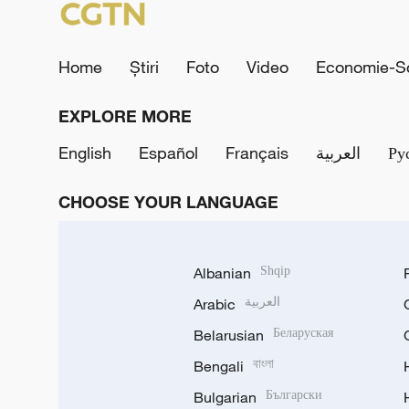
Home
Știri
Foto
Video
Economie-So
EXPLORE MORE
English
Español
Français
العربية
Ру
CHOOSE YOUR LANGUAGE
Albanian
Shqip
Arabic
العربية
Belarusian
Беларуская
Bengali
বাংলা
Bulgarian
Български