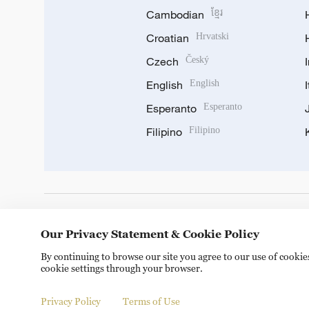
Cambodian
ខ្មែរ
Croatian
Hrvatski
Czech
Český
English
English
Esperanto
Esperanto
Filipino
Filipino
DOWNLOAD OUR APP
Our Privacy Statement & Cookie Policy
By continuing to browse our site you agree to our use of cooki
cookie settings through your browser.
Privacy Policy
Terms of Use
Copyright © 2024 CGTN.
京ICP备20000184号
京公网安