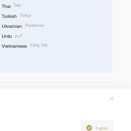
Thai
ไทย
Turkish
Türkçe
Ukrainian
Українська
Urdu
اردو
Vietnamese
Tiếng Việt
I agree
6