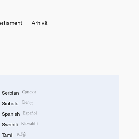
ertisment
Arhivă
Serbian
Српски
Sinhala
සිංහල
Spanish
Español
Swahili
Kiswahili
Tamil
தமிழ்