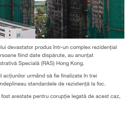
ului devastator produs într-un complex rezidențial
persoane fiind date dispărute, au anunțat
istrativă Specială (RAS) Hong Kong.
tul acțiunilor urmând să fie finalizate în trei
 îndeplineau standardele de rezistență la foc.
fost arestate pentru corupţie legată de acest caz,