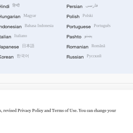
Hindi
हिन्दी
Persian
فارسی
Hungarian
Magyar
Polish
Polski
Indonesian
Bahasa Indonesia
Portuguese
Português
Italian
Italiano
Pashto
پښتو
Japanese
日本語
Romanian
Română
Korean
한국어
Russian
Русский
es, revised Privacy Policy and Terms of Use. You can change your
备 11010502050052号
Disinformation report hotline: 010-8506146