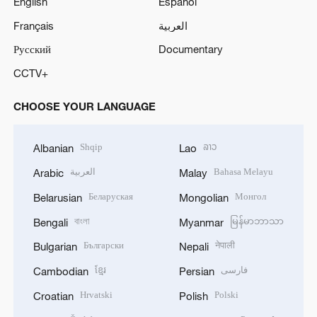
English
Español
Français
العربية
Русский
Documentary
CCTV+
CHOOSE YOUR LANGUAGE
Shqip
ລາວ
Albanian
Lao
العربية
Bahasa Melayu
Arabic
Malay
Беларуская
Монгол
Belarusian
Mongolian
বাংলা
မြန်မာဘာသာ
Bengali
Myanmar
Български
नेपाली
Bulgarian
Nepali
ខ្មែរ
فارسی
Cambodian
Persian
Hrvatski
Polski
Croatian
Polish