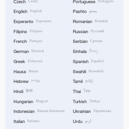
Český
Português
Czech
Portuguese
English
پښتو
English
Pashto
Esperanto
Română
Esperanto
Romanian
Filipino
Русский
Filipino
Russian
Français
Српски
French
Serbian
Deutsch
සිංහල
German
Sinhala
Ελληνικά
Español
Greek
Spanish
Hausa
Kiswahili
Hausa
Swahili
עברית
தமிழ்
Hebrew
Tamil
हिन्दी
ไทย
Hindi
Thai
Magyar
Türkçe
Hungarian
Turkish
Bahasa Indonesia
Українська
Indonesian
Ukrainian
Italiano
اردو
Italian
Urdu