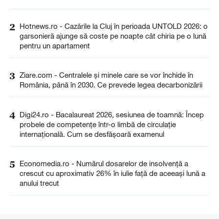
2
Hotnews.ro - Cazările la Cluj în perioada UNTOLD 2026: o
garsonieră ajunge să coste pe noapte cât chiria pe o lună
pentru un apartament
3
Ziare.com - Centralele și minele care se vor închide în
România, până în 2030. Ce prevede legea decarbonizării
4
Digi24.ro - Bacalaureat 2026, sesiunea de toamnă: Încep
probele de competențe într-o limbă de circulație
internațională. Cum se desfășoară examenul
5
Economedia.ro - Numărul dosarelor de insolvenţă a
crescut cu aproximativ 26% în iulie față de aceeași lună a
anului trecut