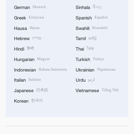
Deutsch
සිංහල
German
Sinhala
Ελληνικά
Español
Greek
Spanish
Hausa
Kiswahili
Hausa
Swahili
עברית
தமிழ்
Hebrew
Tamil
हिन्दी
ไทย
Hindi
Thai
Magyar
Türkçe
Hungarian
Turkish
Bahasa Indonesia
Українська
Indonesian
Ukrainian
Italiano
اردو
Italian
Urdu
日本語
Tiếng Việt
Japanese
Vietnamese
한국어
Korean