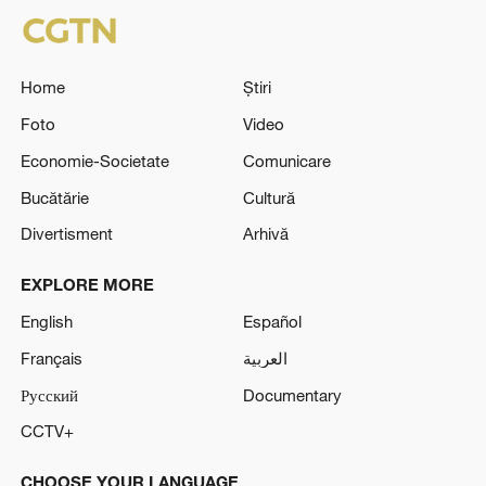
Home
Știri
Foto
Video
Economie-Societate
Comunicare
Bucătărie
Cultură
Divertisment
Arhivă
EXPLORE MORE
English
Español
Français
العربية
Русский
Documentary
CCTV+
CHOOSE YOUR LANGUAGE