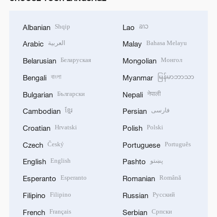
Shqip
ລາວ
Albanian
Lao
العربية
Bahasa Melayu
Arabic
Malay
Беларуская
Монгол
Belarusian
Mongolian
বাংলা
မြန်မာဘာသာ
Bengali
Myanmar
Български
नेपाली
Bulgarian
Nepali
ខ្មែរ
فارسی
Cambodian
Persian
Hrvatski
Polski
Croatian
Polish
Český
Português
Czech
Portuguese
English
پښتو
English
Pashto
Esperanto
Română
Esperanto
Romanian
Filipino
Русский
Filipino
Russian
Français
Српски
French
Serbian