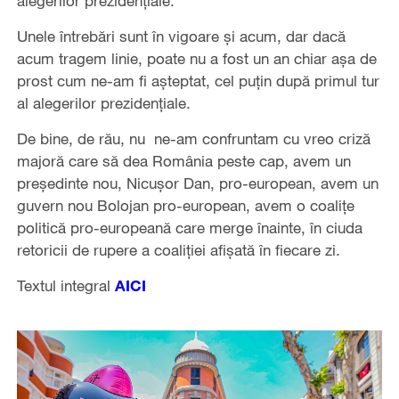
alegerilor prezidenţiale.
Unele întrebări sunt în vigoare şi acum, dar dacă
acum tragem linie, poate nu a fost un an chiar aşa de
prost cum ne-am fi aşteptat, cel puţin după primul tur
al alegerilor prezidenţiale.
De bine, de rău, nu ne-am confruntam cu vreo criză
majoră care să dea România peste cap, avem un
preşedinte nou, Nicuşor Dan, pro-european, avem un
guvern nou Bolojan pro-european, avem o coaliţe
politică pro-europeană care merge înainte, în ciuda
retoricii de rupere a coaliţiei afişată în fiecare zi.
Textul integral
AICI