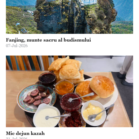
Fanjing, munte sacru al budismului
07-Jul-2026
Mic dejun kazah