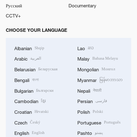
Русский
Documentary
CCTV+
CHOOSE YOUR LANGUAGE
Shqip
ລາວ
Albanian
Lao
العربية
Bahasa Melayu
Arabic
Malay
Беларуская
Монгол
Belarusian
Mongolian
বাংলা
မြန်မာဘာသာ
Bengali
Myanmar
Български
नेपाली
Bulgarian
Nepali
ខ្មែរ
فارسی
Cambodian
Persian
Hrvatski
Polski
Croatian
Polish
Český
Português
Czech
Portuguese
English
پښتو
English
Pashto