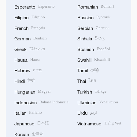
Esperanto
Română
Esperanto
Romanian
Filipino
Русский
Filipino
Russian
Français
Српски
French
Serbian
Deutsch
සිංහල
German
Sinhala
Ελληνικά
Español
Greek
Spanish
Hausa
Kiswahili
Hausa
Swahili
עברית
தமிழ்
Hebrew
Tamil
हिन्दी
ไทย
Hindi
Thai
Magyar
Türkçe
Hungarian
Turkish
Bahasa Indonesia
Українська
Indonesian
Ukrainian
Italiano
اردو
Italian
Urdu
日本語
Tiếng Việt
Japanese
Vietnamese
한국어
Korean