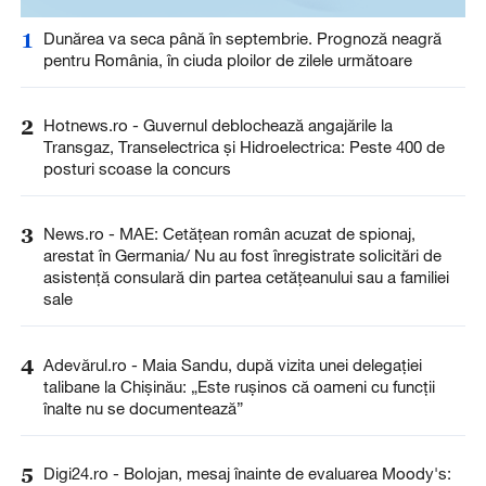
1
Dunărea va seca până în septembrie. Prognoză neagră
pentru România, în ciuda ploilor de zilele următoare
2
Hotnews.ro - Guvernul deblochează angajările la
Transgaz, Transelectrica și Hidroelectrica: Peste 400 de
posturi scoase la concurs
3
News.ro - MAE: Cetăţean român acuzat de spionaj,
arestat în Germania/ Nu au fost înregistrate solicitări de
asistenţă consulară din partea cetăţeanului sau a familiei
sale
4
Adevărul.ro - Maia Sandu, după vizita unei delegației
talibane la Chișinău: „Este rușinos că oameni cu funcții
înalte nu se documentează”
5
Digi24.ro - Bolojan, mesaj înainte de evaluarea Moody's: