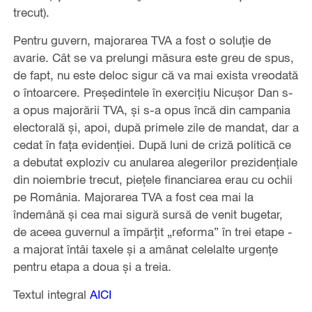
trecut).
Pentru guvern, majorarea TVA a fost o soluţie de
avarie. Cât se va prelungi măsura este greu de spus,
de fapt, nu este deloc sigur că va mai exista vreodată
o întoarcere. Preşedintele în exerciţiu Nicuşor Dan s-
a opus majorării TVA, şi s-a opus încă din campania
electorală şi, apoi, după primele zile de mandat, dar a
cedat în faţa evidenţiei. După luni de criză politică ce
a debutat exploziv cu anularea alegerilor prezidenţiale
din noiembrie trecut, pieţele financiarea erau cu ochii
pe România. Majorarea TVA a fost cea mai la
îndemână şi cea mai sigură sursă de venit bugetar,
de aceea guvernul a împărţit „reforma” în trei etape -
a majorat întâi taxele şi a amânat celelalte urgenţe
pentru etapa a doua şi a treia.
Textul integral
AICI