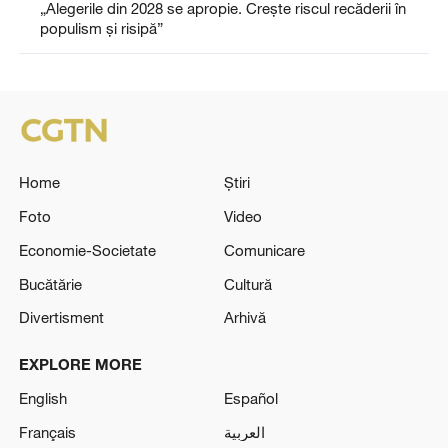
„Alegerile din 2028 se apropie. Crește riscul recăderii în
populism și risipă”
Home
Știri
Foto
Video
Economie-Societate
Comunicare
Bucătărie
Cultură
Divertisment
Arhivă
EXPLORE MORE
English
Español
Français
العربية