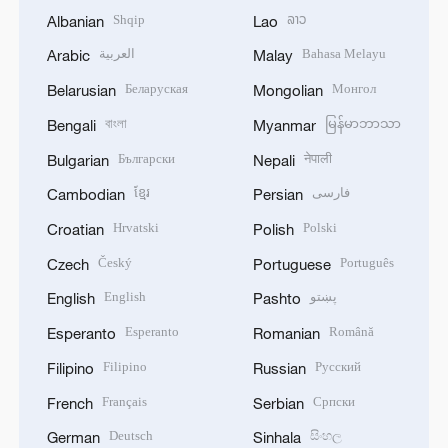
Shqip
ລາວ
Albanian
Lao
العربية
Bahasa Melayu
Arabic
Malay
Беларуская
Монгол
Belarusian
Mongolian
বাংলা
မြန်မာဘာသာ
Bengali
Myanmar
Български
नेपाली
Bulgarian
Nepali
ខ្មែរ
فارسی
Cambodian
Persian
Hrvatski
Polski
Croatian
Polish
Český
Português
Czech
Portuguese
English
پښتو
English
Pashto
Esperanto
Română
Esperanto
Romanian
Filipino
Русский
Filipino
Russian
Français
Српски
French
Serbian
Deutsch
සිංහල
German
Sinhala