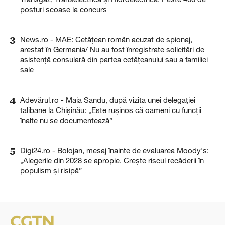
posturi scoase la concurs
3
News.ro - MAE: Cetăţean român acuzat de spionaj,
arestat în Germania/ Nu au fost înregistrate solicitări de
asistenţă consulară din partea cetăţeanului sau a familiei
sale
4
Adevărul.ro - Maia Sandu, după vizita unei delegației
talibane la Chișinău: „Este rușinos că oameni cu funcții
înalte nu se documentează”
5
Digi24.ro - Bolojan, mesaj înainte de evaluarea Moody's:
„Alegerile din 2028 se apropie. Crește riscul recăderii în
populism și risipă”