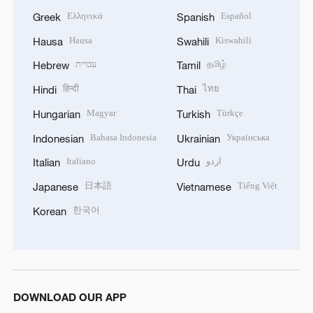
Ελληνικά
Español
Greek
Spanish
Hausa
Kiswahili
Hausa
Swahili
עברית
தமிழ்
Hebrew
Tamil
हिन्दी
ไทย
Hindi
Thai
Magyar
Türkçe
Hungarian
Turkish
Bahasa Indonesia
Українська
Indonesian
Ukrainian
Italiano
اردو
Italian
Urdu
日本語
Tiếng Việt
Japanese
Vietnamese
한국어
Korean
DOWNLOAD OUR APP