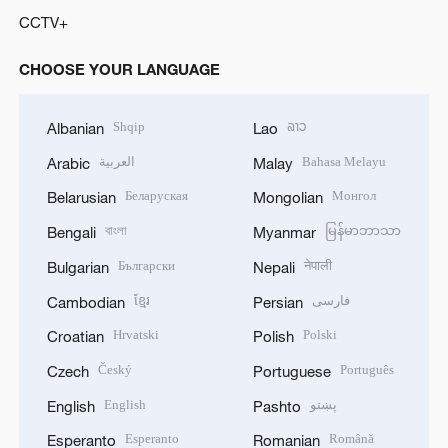
CCTV+
CHOOSE YOUR LANGUAGE
Shqip
ລາວ
Albanian
Lao
العربية
Bahasa Melayu
Arabic
Malay
Беларуская
Монгол
Belarusian
Mongolian
বাংলা
မြန်မာဘာသာ
Bengali
Myanmar
Български
नेपाली
Bulgarian
Nepali
ខ្មែរ
فارسی
Cambodian
Persian
Hrvatski
Polski
Croatian
Polish
Český
Português
Czech
Portuguese
English
پښتو
English
Pashto
Esperanto
Română
Esperanto
Romanian