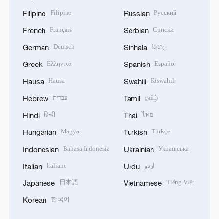
Filipino
Русский
Filipino
Russian
Français
Српски
French
Serbian
Deutsch
සිංහල
German
Sinhala
Ελληνικά
Español
Greek
Spanish
Hausa
Kiswahili
Hausa
Swahili
עברית
தமிழ்
Hebrew
Tamil
हिन्दी
ไทย
Hindi
Thai
Magyar
Türkçe
Hungarian
Turkish
Bahasa Indonesia
Українська
Indonesian
Ukrainian
Italiano
اردو
Italian
Urdu
日本語
Tiếng Việt
Japanese
Vietnamese
한국어
Korean