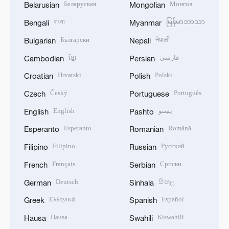
Беларуская
Монгол
Belarusian
Mongolian
বাংলা
မြန်မာဘာသာ
Bengali
Myanmar
Български
नेपाली
Bulgarian
Nepali
ខ្មែរ
فارسی
Cambodian
Persian
Hrvatski
Polski
Croatian
Polish
Český
Português
Czech
Portuguese
English
پښتو
English
Pashto
Esperanto
Română
Esperanto
Romanian
Filipino
Русский
Filipino
Russian
Français
Српски
French
Serbian
Deutsch
සිංහල
German
Sinhala
Ελληνικά
Español
Greek
Spanish
Hausa
Kiswahili
Hausa
Swahili