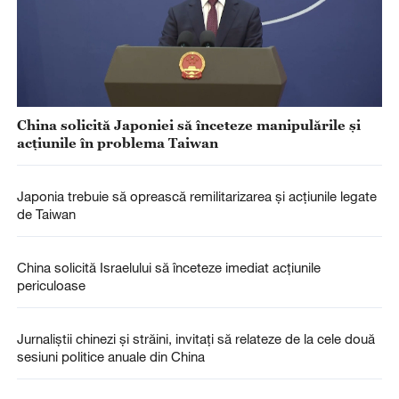
China solicită Japoniei să înceteze manipulările și
acțiunile în problema Taiwan
Japonia trebuie să oprească remilitarizarea și acțiunile legate
de Taiwan
China solicită Israelului să înceteze imediat acțiunile
periculoase
Jurnaliștii chinezi și străini, invitați să relateze de la cele două
sesiuni politice anuale din China