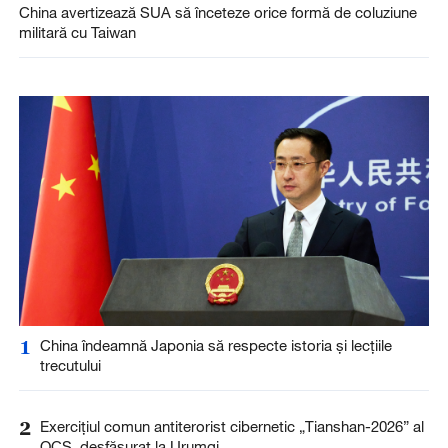
China avertizează SUA să înceteze orice formă de coluziune
militară cu Taiwan
1
China îndeamnă Japonia să respecte istoria și lecțiile
trecutului
2
Exercițiul comun antiterorist cibernetic „Tianshan-2026” al
OCS, desfășurat la Urumqi