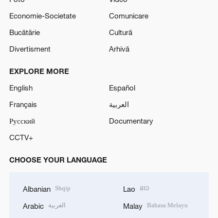
Economie-Societate
Comunicare
Bucătărie
Cultură
Divertisment
Arhivă
EXPLORE MORE
English
Español
Français
العربية
Русский
Documentary
CCTV+
CHOOSE YOUR LANGUAGE
Shqip
ລາວ
Albanian
Lao
العربية
Bahasa Melayu
Arabic
Malay