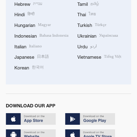
עברית
தமிழ்
Hebrew
Tamil
हिन्दी
ไทย
Hindi
Thai
Magyar
Türkçe
Hungarian
Turkish
Bahasa Indonesia
Українська
Indonesian
Ukrainian
Italiano
اردو
Italian
Urdu
日本語
Tiếng Việt
Japanese
Vietnamese
한국어
Korean
DOWNLOAD OUR APP