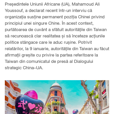
Președintele Uniunii Africane (UA), Mahamoud Ali
Youssouf, a declarat recent într-un interviu că
organizația susține permanent poziția Chinei privind
principiul unei singure Chine. În acest context,
purtătoarea de cuvânt a sfătuit autoritățile din Taiwan
să recunoască clar realitatea și să înceteze acțiunile
politice stângace care le aduc rușine. Potrivit
relatărilor, la 9 ianuarie, autoritățile din Taiwan au făcut
afirmații greșite cu privire la partea referitoare la
Taiwan din comunicatul de presă al Dialogului
strategic China–UA.