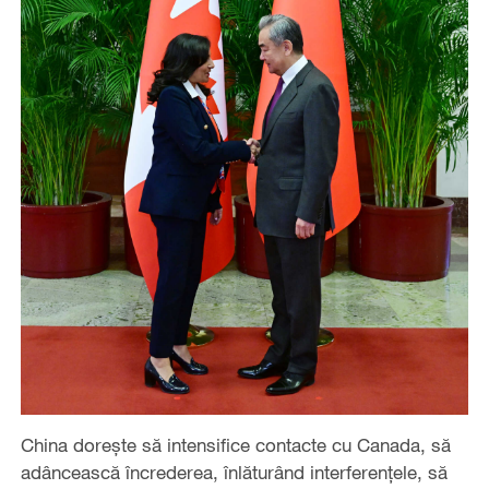
China dorește să intensifice contacte cu Canada, să
adâncească încrederea, înlăturând interferențele, să