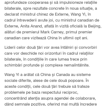
aprofundeze cooperarea și să impulsioneze relațiile
bilaterale, spre rezultate concrete în noua situație, a
declarat ministrul chinez de Externe, Wang Yi, în
cadrul întrevederii avute joi, cu ministrul canadian de
Externe, Anita Anand, aflată în vizită oficială la Beijing,
alături de premierul Mark Carney, primul premier
canadian care vizitează China în ultimii opt ani.
Liderii celor două țări vor avea întâlniri și convorbiri
care vor deschide noi orizonturi în cadrul relațiilor
bilaterale, în condițiile în care lumea trece prin
schimbări profunde și complexe nemaiîntâlnite.
Wang Yi a arătat că China și Canada au sisteme
sociale diferite, alese de cele două popoare. În
aceste condiții, cele două țări trebuie să trateze
problemele pe baza respectului reciproc,
concentrând atenția asupra agendei de colaborare,
dând semnale pozitive, oferind mai multă încredere