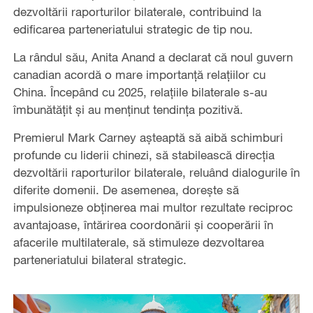
dezvoltării raporturilor bilaterale, contribuind la
edificarea parteneriatului strategic de tip nou.
La rândul său, Anita Anand a declarat că noul guvern
canadian acordă o mare importanță relațiilor cu
China. Începând cu 2025, relațiile bilaterale s-au
îmbunătățit și au menținut tendința pozitivă.
Premierul Mark Carney așteaptă să aibă schimburi
profunde cu liderii chinezi, să stabilească direcția
dezvoltării raporturilor bilaterale, reluând dialogurile în
diferite domenii. De asemenea, dorește să
impulsioneze obținerea mai multor rezultate reciproc
avantajoase, întărirea coordonării și cooperării în
afacerile multilaterale, să stimuleze dezvoltarea
parteneriatului bilateral strategic.