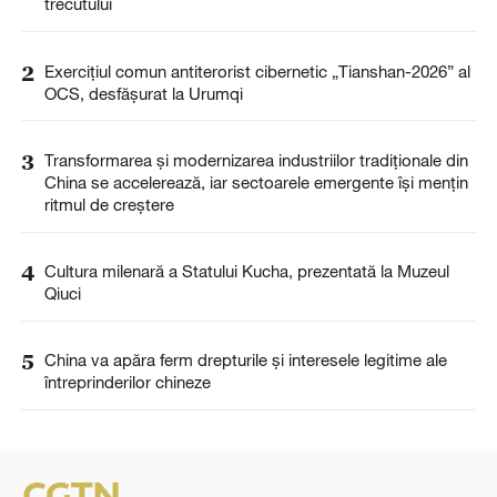
trecutului
2
Exercițiul comun antiterorist cibernetic „Tianshan-2026” al
OCS, desfășurat la Urumqi
3
Transformarea și modernizarea industriilor tradiționale din
China se accelerează, iar sectoarele emergente își mențin
ritmul de creștere
4
Cultura milenară a Statului Kucha, prezentată la Muzeul
Qiuci
5
China va apăra ferm drepturile și interesele legitime ale
întreprinderilor chineze