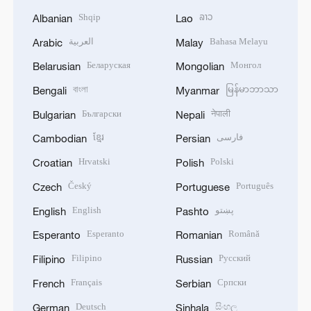
Shqip
ລາວ
Albanian
Lao
العربية
Bahasa Melayu
Arabic
Malay
Беларуская
Монгол
Belarusian
Mongolian
বাংলা
မြန်မာဘာသာ
Bengali
Myanmar
Български
नेपाली
Bulgarian
Nepali
ខ្មែរ
فارسی
Cambodian
Persian
Hrvatski
Polski
Croatian
Polish
Český
Português
Czech
Portuguese
English
پښتو
English
Pashto
Esperanto
Română
Esperanto
Romanian
Filipino
Русский
Filipino
Russian
Français
Српски
French
Serbian
Deutsch
සිංහල
German
Sinhala