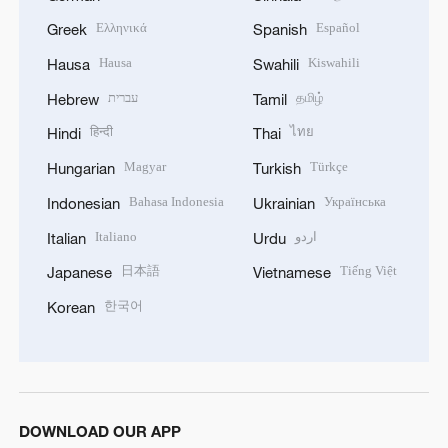
Ελληνικά
Español
Greek
Spanish
Hausa
Kiswahili
Hausa
Swahili
עברית
தமிழ்
Hebrew
Tamil
हिन्दी
ไทย
Hindi
Thai
Magyar
Türkçe
Hungarian
Turkish
Bahasa Indonesia
Українська
Indonesian
Ukrainian
Italiano
اردو
Italian
Urdu
日本語
Tiếng Việt
Japanese
Vietnamese
한국어
Korean
DOWNLOAD OUR APP