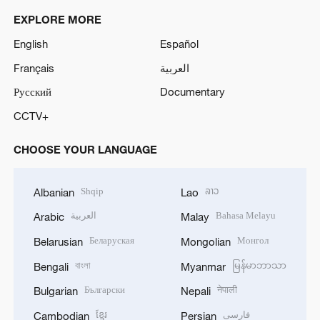
EXPLORE MORE
English
Español
Français
العربية
Русский
Documentary
CCTV+
CHOOSE YOUR LANGUAGE
Shqip
ລາວ
Albanian
Lao
العربية
Bahasa Melayu
Arabic
Malay
Беларуская
Монгол
Belarusian
Mongolian
বাংলা
မြန်မာဘာသာ
Bengali
Myanmar
Български
नेपाली
Bulgarian
Nepali
ខ្មែរ
فارسی
Cambodian
Persian