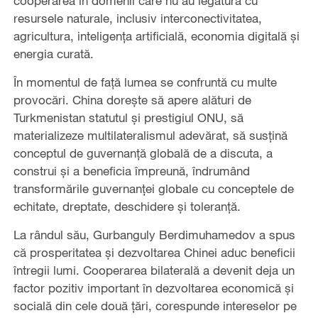
cooperarea în domenii care nu au legătură cu
resursele naturale, inclusiv interconectivitatea,
agricultura, inteligența artificială, economia digitală și
energia curată.
În momentul de față lumea se confruntă cu multe
provocări. China dorește să apere alături de
Turkmenistan statutul și prestigiul ONU, să
materializeze multilateralismul adevărat, să susțină
conceptul de guvernanță globală de a discuta, a
construi și a beneficia împreună, îndrumând
transformările guvernanței globale cu conceptele de
echitate, dreptate, deschidere și toleranță.
La rândul său, Gurbanguly Berdimuhamedov a spus
că prosperitatea și dezvoltarea Chinei aduc beneficii
întregii lumi. Cooperarea bilaterală a devenit deja un
factor pozitiv important în dezvoltarea economică și
socială din cele două țări, corespunde intereselor pe