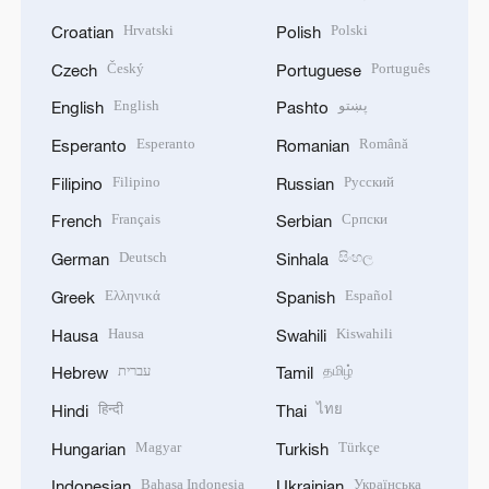
Hrvatski
Polski
Croatian
Polish
Český
Português
Czech
Portuguese
English
پښتو
English
Pashto
Esperanto
Română
Esperanto
Romanian
Filipino
Русский
Filipino
Russian
Français
Српски
French
Serbian
Deutsch
සිංහල
German
Sinhala
Ελληνικά
Español
Greek
Spanish
Hausa
Kiswahili
Hausa
Swahili
עברית
தமிழ்
Hebrew
Tamil
हिन्दी
ไทย
Hindi
Thai
Magyar
Türkçe
Hungarian
Turkish
Bahasa Indonesia
Українська
Indonesian
Ukrainian