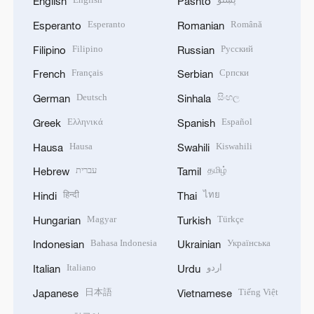
English
Pashto
Esperanto
Română
Esperanto
Romanian
Filipino
Русский
Filipino
Russian
Français
Српски
French
Serbian
Deutsch
සිංහල
German
Sinhala
Ελληνικά
Español
Greek
Spanish
Hausa
Kiswahili
Hausa
Swahili
עברית
தமிழ்
Hebrew
Tamil
हिन्दी
ไทย
Hindi
Thai
Magyar
Türkçe
Hungarian
Turkish
Bahasa Indonesia
Українська
Indonesian
Ukrainian
Italiano
اردو
Italian
Urdu
日本語
Tiếng Việt
Japanese
Vietnamese