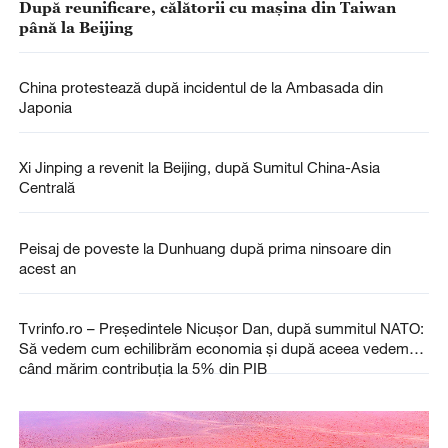
După reunificare, călătorii cu mașina din Taiwan
până la Beijing
China protestează după incidentul de la Ambasada din
Japonia
Xi Jinping a revenit la Beijing, după Sumitul China-Asia
Centrală
Peisaj de poveste la Dunhuang după prima ninsoare din
acest an
Tvrinfo.ro – Președintele Nicușor Dan, după summitul NATO:
Să vedem cum echilibrăm economia și după aceea vedem
când mărim contribuția la 5% din PIB