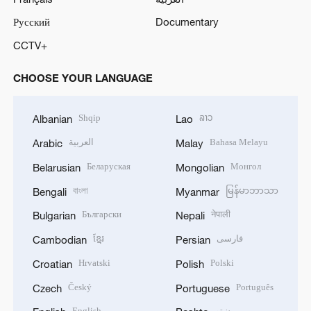
Русский
Documentary
CCTV+
CHOOSE YOUR LANGUAGE
Shqip
ລາວ
Albanian
Lao
العربية
Bahasa Melayu
Arabic
Malay
Беларуская
Монгол
Belarusian
Mongolian
বাংলা
မြန်မာဘာသာ
Bengali
Myanmar
Български
नेपाली
Bulgarian
Nepali
ខ្មែរ
فارسی
Cambodian
Persian
Hrvatski
Polski
Croatian
Polish
Český
Português
Czech
Portuguese
English
پښتو