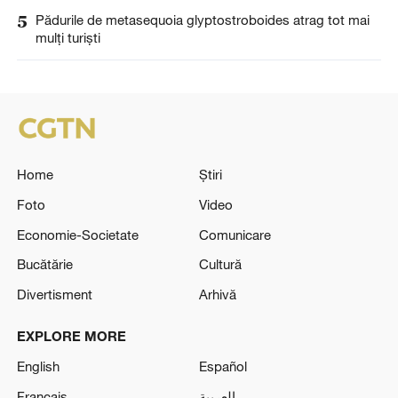
5
Pădurile de metasequoia glyptostroboides atrag tot mai
mulți turiști
Home
Știri
Foto
Video
Economie-Societate
Comunicare
Bucătărie
Cultură
Divertisment
Arhivă
EXPLORE MORE
English
Español
Français
العربية