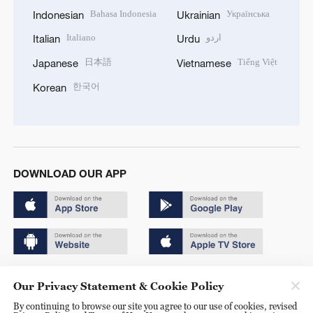
Bahasa Indonesia
Українська
Indonesian
Ukrainian
Italiano
اردو
Italian
Urdu
日本語
Tiếng Việt
Japanese
Vietnamese
한국어
Korean
DOWNLOAD OUR APP
Copyright © 2024 CGTN.
Our Privacy Statement & Cookie Policy
京ICP备20000184号
By continuing to browse our site you agree to our use of cookies, revised