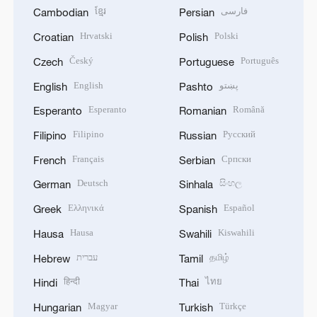
ខ្មែរ
فارسی
Cambodian
Persian
Hrvatski
Polski
Croatian
Polish
Český
Português
Czech
Portuguese
English
پښتو
English
Pashto
Esperanto
Română
Esperanto
Romanian
Filipino
Русский
Filipino
Russian
Français
Српски
French
Serbian
Deutsch
සිංහල
German
Sinhala
Ελληνικά
Español
Greek
Spanish
Hausa
Kiswahili
Hausa
Swahili
עברית
தமிழ்
Hebrew
Tamil
हिन्दी
ไทย
Hindi
Thai
Magyar
Türkçe
Hungarian
Turkish