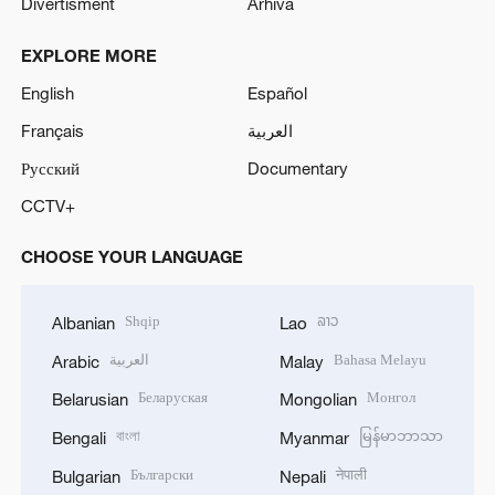
Divertisment
Arhivă
EXPLORE MORE
English
Español
Français
العربية
Русский
Documentary
CCTV+
CHOOSE YOUR LANGUAGE
Shqip
ລາວ
Albanian
Lao
العربية
Bahasa Melayu
Arabic
Malay
Беларуская
Монгол
Belarusian
Mongolian
বাংলা
မြန်မာဘာသာ
Bengali
Myanmar
Български
नेपाली
Bulgarian
Nepali