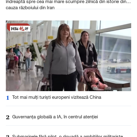
îndreaptă spre cea mai mare scumpire zilnică din istorie din
cauza războiului din Iran
1
Tot mai mulți turiști europeni vizitează China
2
Guvernanța globală a IA, în centrul atenției
3
Submarinele fără pilot, o dovadă a ambițiilor militariste