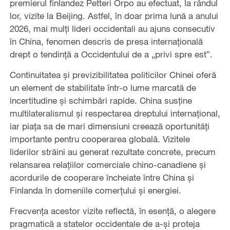
premierul finlandez Petteri Orpo au efectuat, la rândul
lor, vizite la Beijing. Astfel, în doar prima lună a anului
2026, mai mulți lideri occidentali au ajuns consecutiv
în China, fenomen descris de presa internațională
drept o tendință a Occidentului de a „privi spre est”.
Continuitatea și previzibilitatea politicilor Chinei oferă
un element de stabilitate într-o lume marcată de
incertitudine și schimbări rapide. China susține
multilateralismul și respectarea dreptului internațional,
iar piața sa de mari dimensiuni creează oportunități
importante pentru cooperarea globală. Vizitele
liderilor străini au generat rezultate concrete, precum
relansarea relațiilor comerciale chino-canadiene și
acordurile de cooperare încheiate între China și
Finlanda în domeniile comerțului și energiei.
Frecvența acestor vizite reflectă, în esență, o alegere
pragmatică a statelor occidentale de a-și proteja