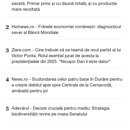
secetă. Primar prins și cu daună totală, și cu producție
mare recoltată
2
Hotnews.ro - Frânele economiei românești- diagnosticul
sever al Băncii Mondiale
3
Ziare.com - Cine trebuie să se teamă de noul partid al lui
Victor Ponta. Rolul esențial jucat de acesta la
prezidențialele din 2025. ”Nicușor Dan îi este dator”
4
News.ro - Scufundarea celor patru barje în Dunăre pentru
a creşte debitul apei spre Centrala de la Cernavodă,
amânată pentru joi
5
Adevărul - Decizie crucială pentru mediu: Strategia
biodiversității revine pe masa Senatului