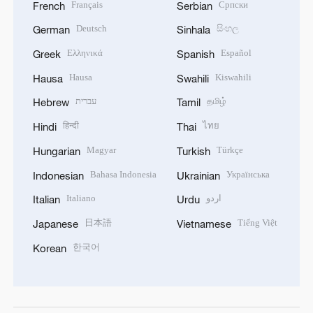
Français
Српски
French
Serbian
Deutsch
සිංහල
German
Sinhala
Ελληνικά
Español
Greek
Spanish
Hausa
Kiswahili
Hausa
Swahili
עברית
தமிழ்
Hebrew
Tamil
हिन्दी
ไทย
Hindi
Thai
Magyar
Türkçe
Hungarian
Turkish
Bahasa Indonesia
Українська
Indonesian
Ukrainian
Italiano
اردو
Italian
Urdu
日本語
Tiếng Việt
Japanese
Vietnamese
한국어
Korean