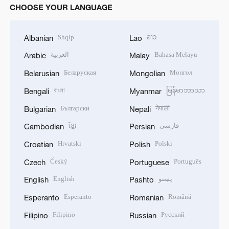
CHOOSE YOUR LANGUAGE
Shqip
ລາວ
Albanian
Lao
العربية
Bahasa Melayu
Arabic
Malay
Беларуская
Монгол
Belarusian
Mongolian
বাংলা
မြန်မာဘာသာ
Bengali
Myanmar
Български
नेपाली
Bulgarian
Nepali
ខ្មែរ
فارسی
Cambodian
Persian
Hrvatski
Polski
Croatian
Polish
Český
Português
Czech
Portuguese
English
پښتو
English
Pashto
Esperanto
Română
Esperanto
Romanian
Filipino
Русский
Filipino
Russian