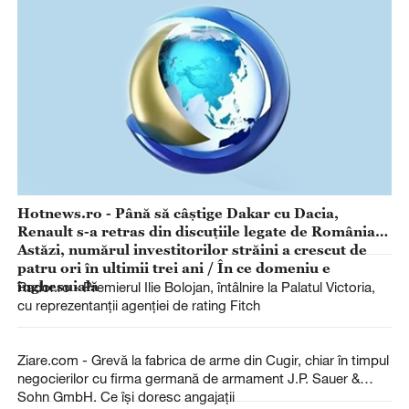
Hotnews.ro - Până să câștige Dakar cu Dacia,
Renault s-a retras din discuțiile legate de România.
Astăzi, numărul investitorilor străini a crescut de
patru ori în ultimii trei ani / În ce domeniu e
înghesuială
Rador.ro - Premierul Ilie Bolojan, întâlnire la Palatul Victoria,
cu reprezentanţii agenţiei de rating Fitch
Ziare.com - Grevă la fabrica de arme din Cugir, chiar în timpul
negocierilor cu firma germană de armament J.P. Sauer &
Sohn GmbH. Ce își doresc angajații