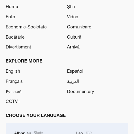
Home
Știri
Foto
Video
Economie-Societate
Comunicare
Bucătărie
Cultură
Divertisment
Arhivă
EXPLORE MORE
English
Español
Français
العربية
Русский
Documentary
CCTV+
CHOOSE YOUR LANGUAGE
Shqip
ລາວ
Albanian
Lao