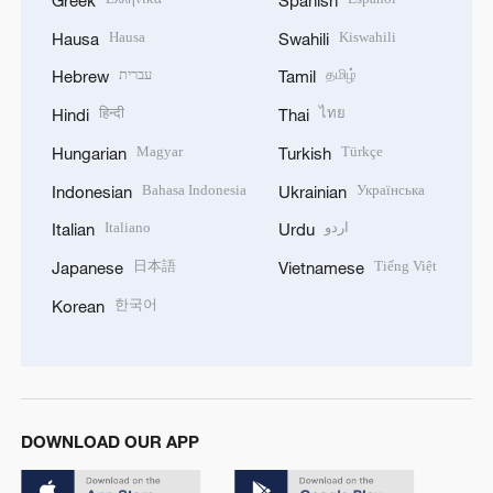
Greek
Spanish
Hausa
Kiswahili
Hausa
Swahili
עברית
தமிழ்
Hebrew
Tamil
हिन्दी
ไทย
Hindi
Thai
Magyar
Türkçe
Hungarian
Turkish
Bahasa Indonesia
Українська
Indonesian
Ukrainian
Italiano
اردو
Italian
Urdu
日本語
Tiếng Việt
Japanese
Vietnamese
한국어
Korean
DOWNLOAD OUR APP