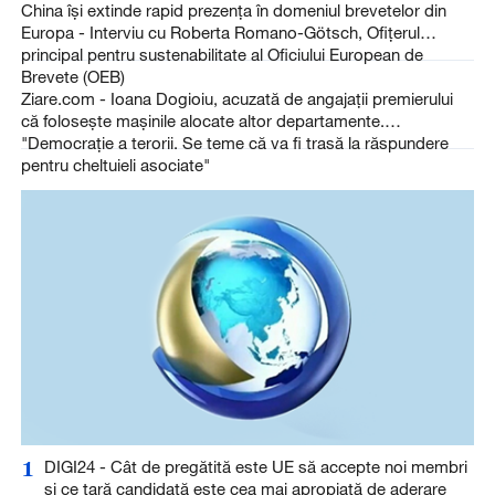
China își extinde rapid prezența în domeniul brevetelor din
Europa - Interviu cu Roberta Romano-Götsch, Ofițerul
principal pentru sustenabilitate al Oficiului European de
Brevete (OEB)
Ziare.com - Ioana Dogioiu, acuzată de angajații premierului
că folosește mașinile alocate altor departamente.
"Democrație a terorii. Se teme că va fi trasă la răspundere
pentru cheltuieli asociate"
1
DIGI24 - Cât de pregătită este UE să accepte noi membri
și ce țară candidată este cea mai apropiată de aderare