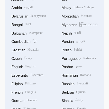
العربية
Bahasa Melayu
Arabic
Malay
Беларуская
Монгол
Belarusian
Mongolian
বাংলা
မြန်မာဘာသာ
Bengali
Myanmar
Български
नेपाली
Bulgarian
Nepali
ខ្មែរ
فارسی
Cambodian
Persian
Hrvatski
Polski
Croatian
Polish
Český
Português
Czech
Portuguese
English
پښتو
English
Pashto
Esperanto
Română
Esperanto
Romanian
Filipino
Русский
Filipino
Russian
Français
Српски
French
Serbian
Deutsch
සිංහල
German
Sinhala
Ελληνικά
Español