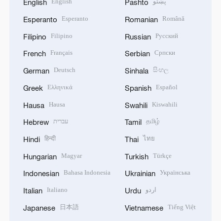
English
پښتو
English
Pashto
Esperanto
Română
Esperanto
Romanian
Filipino
Русский
Filipino
Russian
Français
Српски
French
Serbian
Deutsch
සිංහල
German
Sinhala
Ελληνικά
Español
Greek
Spanish
Hausa
Kiswahili
Hausa
Swahili
עברית
தமிழ்
Hebrew
Tamil
हिन्दी
ไทย
Hindi
Thai
Magyar
Türkçe
Hungarian
Turkish
Bahasa Indonesia
Українська
Indonesian
Ukrainian
Italiano
اردو
Italian
Urdu
日本語
Tiếng Việt
Japanese
Vietnamese