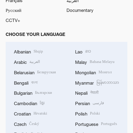
Français
العربية
Русский
Documentary
CCTV+
CHOOSE YOUR LANGUAGE
Shqip
ລາວ
Albanian
Lao
العربية
Bahasa Melayu
Arabic
Malay
Беларуская
Монгол
Belarusian
Mongolian
বাংলা
မြန်မာဘာသာ
Bengali
Myanmar
Български
नेपाली
Bulgarian
Nepali
ខ្មែរ
فارسی
Cambodian
Persian
Hrvatski
Polski
Croatian
Polish
Český
Português
Czech
Portuguese