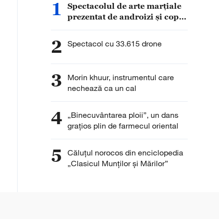
1
Spectacolul de arte marțiale
prezentat de androizi și copii
chinezi, relatat amplu de
presa străină
2
Spectacol cu 33.615 drone
3
Morin khuur, instrumentul care
nechează ca un cal
4
„Binecuvântarea ploii”, un dans
grațios plin de farmecul oriental
5
Căluțul norocos din enciclopedia
„Clasicul Munților și Mărilor”