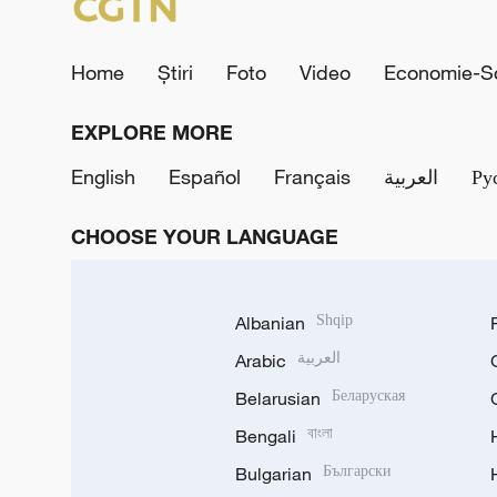
Home
Știri
Foto
Video
Economie-So
EXPLORE MORE
English
Español
Français
العربية
Ру
CHOOSE YOUR LANGUAGE
Albanian
Shqip
Arabic
العربية
Belarusian
Беларуская
Bengali
বাংলা
Bulgarian
Български