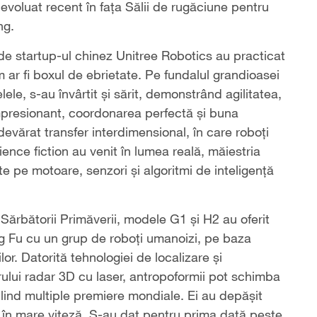
u evoluat recent în fața Sălii de rugăciune pentru
ng.
 de startup-ul chinez Unitree Robotics au practicat
um ar fi boxul de ebrietate. Pe fundalul grandioasei
lele, s-au învârtit și sărit, demonstrând agilitatea,
 impresionant, coordonarea perfectă și buna
adevărat transfer interdimensional, în care roboți
ience fiction au venit în lumea reală, măiestria
 pe motoare, senzori și algoritmi de inteligență
 Sărbătorii Primăverii, modele G1 și H2 au oferit
g Fu cu un grup de roboți umanoizi, pe baza
or. Datorită tehnologiei de localizare și
ului radar 3D cu laser, antropoformii pot schimba
bilind multiple premiere mondiale. Ei au depășit
i în mare viteză. S-au dat pentru prima dată peste