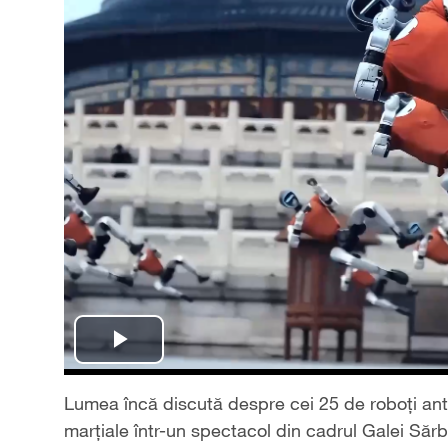
Play
Video
Lumea încă discută despre cei 25 de roboți antr
marțiale într-un spectacol din cadrul Galei Sărb