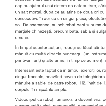
cap cu ajutorul unui sistem de catapultare, sări
un salt mortal, după ce au atins de două ori cu 
consecutive în aer cu un singur picior, efectuând
sol. De asemenea, au schimbat pentru prima dat
marțiale chinezești, precum bâta, sabia și sulița
umane.
În timpul acestor acțiuni, roboții au făcut săritur
mânuit cu multă dibăcie nunceagul (un instrume
printr-un lanț) și alte arme, în timp ce au menținu
Interesant este faptul că în timpul exercițiilor, 
singur traseele, neavând nevoie de teleghidare 
mânuire a sabiei de către robotul H2, înalt de 1,
corpului în mișcările ample.
Videoclipul cu roboții umanoizi a devenit viral p
o experiență unică, memorabilă, demonstrând sal