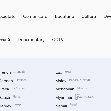
cietate
Comunicare
Bucătărie
Cultură
Div
сский
Documentary
CCTV+
French
Français
Lao
ລາວ
German
Deutsch
Malay
Bahasa Melayu
Greek
Ελληνικά
Mongolian
Монгол
Hausa
Hausa
Myanmar
မြန်မာဘာသာ
Hebrew
עברית
Nepali
नेपाली