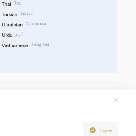
Thai
ไทย
Turkish
Türkçe
Ukrainian
Українська
Urdu
اردو
Vietnamese
Tiếng Việt
I agree
6