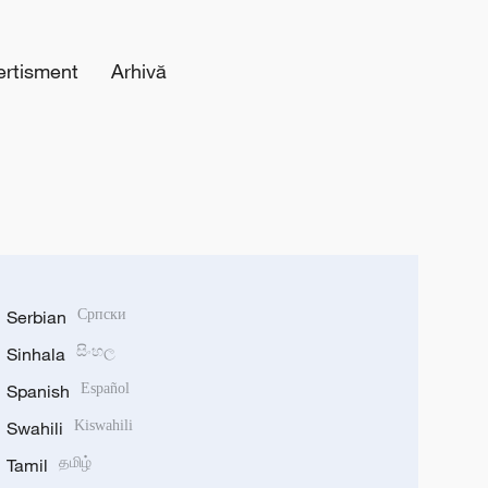
ertisment
Arhivă
Serbian
Српски
Sinhala
සිංහල
Spanish
Español
Swahili
Kiswahili
Tamil
தமிழ்