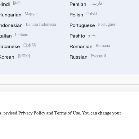
Hindi
हिन्दी
Persian
فارسی
Hungarian
Magyar
Polish
Polski
Indonesian
Bahasa Indonesia
Portuguese
Português
Italian
Italiano
Pashto
پښتو
Japanese
日本語
Romanian
Română
Korean
한국어
Russian
Русский
es, revised Privacy Policy and Terms of Use. You can change your
备 11010502050052号
Disinformation report hotline: 010-8506146