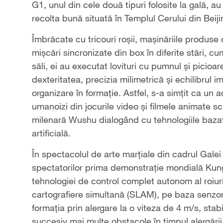
G1, unul din cele două tipuri folosite la gală, a
recolta bună situată în Templul Cerului din Beiji
Îmbrăcate cu tricouri roșii, mașinăriile produse
mișcări sincronizate din box în diferite stări, c
săli, ei au executat lovituri cu pumnul și picioare
dexteritatea, precizia milimetrică și echilibrul
organizare în formație. Astfel, s-a simțit ca un 
umanoizi din jocurile video și filmele animate sc
milenară Wushu dialogând cu tehnologiile bazate
artificială.
În spectacolul de arte marțiale din cadrul Galei
spectatorilor prima demonstrație mondială Kun
tehnologiei de control complet autonom al roiuril
cartografiere simultană (SLAM), pe baza senzor
formația prin alergare la o viteza de 4 m/s, sta
succesiv mai multe obstacole în timpul alergări