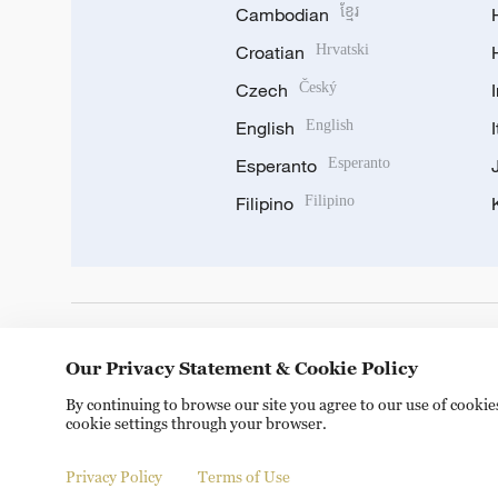
Cambodian
ខ្មែរ
Croatian
Hrvatski
Czech
Český
English
English
Esperanto
Esperanto
Filipino
Filipino
DOWNLOAD OUR APP
Our Privacy Statement & Cookie Policy
By continuing to browse our site you agree to our use of cooki
cookie settings through your browser.
Privacy Policy
Terms of Use
Copyright © 2024 CGTN.
京ICP备20000184号
京公网安