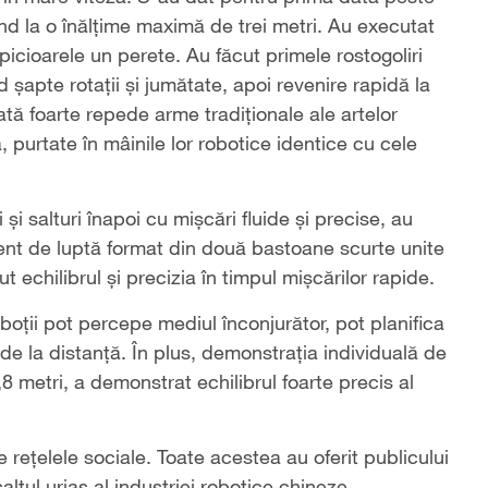
nd la o înălțime maximă de trei metri. Au executat
picioarele un perete. Au făcut primele rostogoliri
 șapte rotații și jumătate, apoi revenire rapidă la
ă foarte repede arme tradiționale ale artelor
, purtate în mâinile lor robotice identice cu cele
i și salturi înapoi cu mișcări fluide și precise, au
nt de luptă format din două bastoane scurte unite
t echilibrul și precizia în timpul mișcărilor rapide.
roboții pot percepe mediul înconjurător, pot planifica
de la distanță. În plus, demonstrația individuală de
8 metri, a demonstrat echilibrul foarte precis al
e rețelele sociale. Toate acestea au oferit publicului
tul uriaș al industriei robotice chineze.