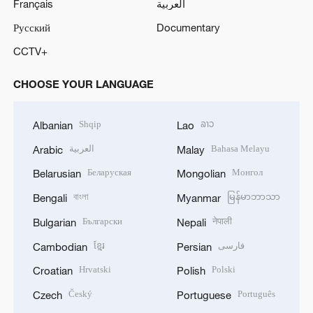
Français
العربية
Русский
Documentary
CCTV+
CHOOSE YOUR LANGUAGE
Shqip
ລາວ
Albanian
Lao
العربية
Bahasa Melayu
Arabic
Malay
Беларуская
Монгол
Belarusian
Mongolian
বাংলা
မြန်မာဘာသာ
Bengali
Myanmar
Български
नेपाली
Bulgarian
Nepali
ខ្មែរ
فارسی
Cambodian
Persian
Hrvatski
Polski
Croatian
Polish
Český
Português
Czech
Portuguese