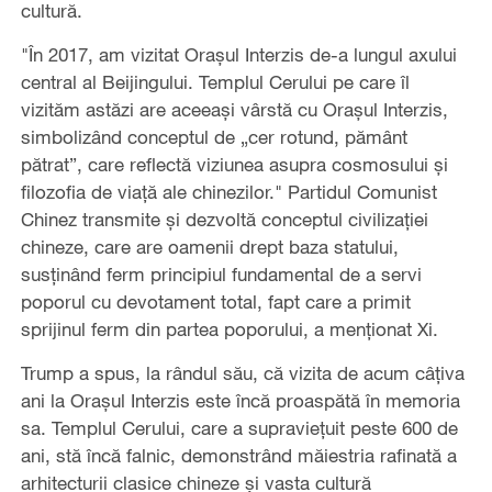
cultură.
"În 2017, am vizitat Orașul Interzis de-a lungul axului
central al Beijingului. Templul Cerului pe care îl
vizităm astăzi are aceeași vârstă cu Orașul Interzis,
simbolizând conceptul de „cer rotund, pământ
pătrat”, care reflectă viziunea asupra cosmosului și
filozofia de viață ale chinezilor." Partidul Comunist
Chinez transmite și dezvoltă conceptul civilizației
chineze, care are oamenii drept baza statului,
susţinând ferm principiul fundamental de a servi
poporul cu devotament total, fapt care a primit
sprijinul ferm din partea poporului, a menţionat Xi.
Trump a spus, la rândul său, că vizita de acum câțiva
ani la Orașul Interzis este încă proaspătă în memoria
sa. Templul Cerului, care a supraviețuit peste 600 de
ani, stă încă falnic, demonstrând măiestria rafinată a
arhitecturii clasice chineze și vasta cultură