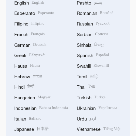
English
پښتو
English
Pashto
Esperanto
Română
Esperanto
Romanian
Filipino
Русский
Filipino
Russian
Français
Српски
French
Serbian
Deutsch
සිංහල
German
Sinhala
Ελληνικά
Español
Greek
Spanish
Hausa
Kiswahili
Hausa
Swahili
עברית
தமிழ்
Hebrew
Tamil
हिन्दी
ไทย
Hindi
Thai
Magyar
Türkçe
Hungarian
Turkish
Bahasa Indonesia
Українська
Indonesian
Ukrainian
Italiano
اردو
Italian
Urdu
日本語
Tiếng Việt
Japanese
Vietnamese