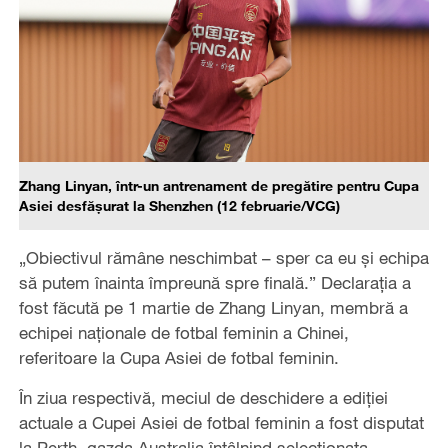
Zhang Linyan, într-un antrenament de pregătire pentru Cupa
Asiei desfășurat la Shenzhen (12 februarie/VCG)
„Obiectivul rămâne neschimbat – sper ca eu și echipa
să putem înainta împreună spre finală.” Declarația a
fost făcută pe 1 martie de Zhang Linyan, membră a
echipei naționale de fotbal feminin a Chinei,
referitoare la Cupa Asiei de fotbal feminin.
În ziua respectivă, meciul de deschidere a ediției
actuale a Cupei Asiei de fotbal feminin a fost disputat
la Perth, gazda Australia întâlnind selecționata