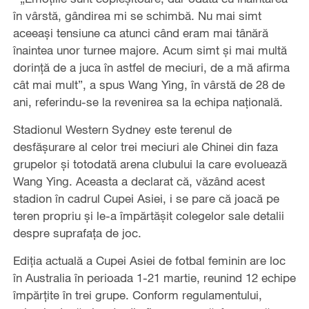
în vârstă, gândirea mi se schimbă. Nu mai simt
aceeași tensiune ca atunci când eram mai tânără
înaintea unor turnee majore. Acum simt și mai multă
dorință de a juca în astfel de meciuri, de a mă afirma
cât mai mult”, a spus Wang Ying, în vârstă de 28 de
ani, referindu-se la revenirea sa la echipa națională.
Stadionul Western Sydney este terenul de
desfășurare al celor trei meciuri ale Chinei din faza
grupelor și totodată arena clubului la care evoluează
Wang Ying. Aceasta a declarat că, văzând acest
stadion în cadrul Cupei Asiei, i se pare că joacă pe
teren propriu și le-a împărtășit colegelor sale detalii
despre suprafața de joc.
Ediția actuală a Cupei Asiei de fotbal feminin are loc
în Australia în perioada 1-21 martie, reunind 12 echipe
împărțite în trei grupe. Conform regulamentului,