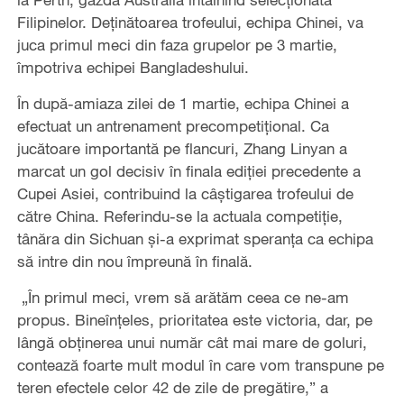
Filipinelor. Deținătoarea trofeului, echipa Chinei, va
juca primul meci din faza grupelor pe 3 martie,
împotriva echipei Bangladeshului.
În după-amiaza zilei de 1 martie, echipa Chinei a
efectuat un antrenament precompetițional. Ca
jucătoare importantă pe flancuri, Zhang Linyan a
marcat un gol decisiv în finala ediției precedente a
Cupei Asiei, contribuind la câștigarea trofeului de
către China. Referindu-se la actuala competiție,
tânăra din Sichuan și-a exprimat speranța ca echipa
să intre din nou împreună în finală.
„În primul meci, vrem să arătăm ceea ce ne-am
propus. Bineînțeles, prioritatea este victoria, dar, pe
lângă obținerea unui număr cât mai mare de goluri,
contează foarte mult modul în care vom transpune pe
teren efectele celor 42 de zile de pregătire,” a