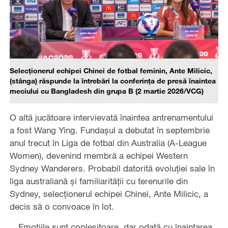
Selecționerul echipei Chinei de fotbal feminin, Ante Milicic,
(stânga) răspunde la întrebări la conferința de presă înaintea
meciului cu Bangladesh din grupa B (2 martie 2026/VCG)
O altă jucătoare intervievată înaintea antrenamentului
a fost Wang Ying. Fundașul a debutat în septembrie
anul trecut în Liga de fotbal din Australia (A-League
Women), devenind membră a echipei Western
Sydney Wanderers. Probabil datorită evoluției sale în
liga australiană și familiarității cu terenurile din
Sydney, selecționerul echipei Chinei, Ante Milicic, a
decis să o convoace în lot.
„Emoțiile sunt copleșitoare, dar odată cu înaintarea