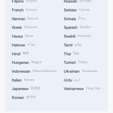
Filipino
Русский
Filipino
Russian
Français
Српски
French
Serbian
Deutsch
සිංහල
German
Sinhala
Ελληνικά
Español
Greek
Spanish
Hausa
Kiswahili
Hausa
Swahili
עברית
தமிழ்
Hebrew
Tamil
हिन्दी
ไทย
Hindi
Thai
Magyar
Türkçe
Hungarian
Turkish
Bahasa Indonesia
Українська
Indonesian
Ukrainian
Italiano
اردو
Italian
Urdu
日本語
Tiếng Việt
Japanese
Vietnamese
한국어
Korean