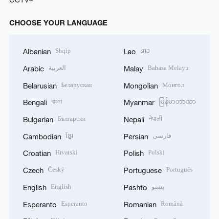
CHOOSE YOUR LANGUAGE
Shqip
ລາວ
Albanian
Lao
العربية
Bahasa Melayu
Arabic
Malay
Беларуская
Монгол
Belarusian
Mongolian
বাংলা
မြန်မာဘာသာ
Bengali
Myanmar
Български
नेपाली
Bulgarian
Nepali
ខ្មែរ
فارسی
Cambodian
Persian
Hrvatski
Polski
Croatian
Polish
Český
Português
Czech
Portuguese
English
پښتو
English
Pashto
Esperanto
Română
Esperanto
Romanian