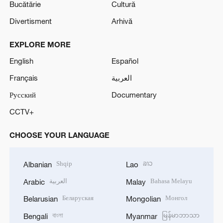
Bucătărie
Cultură
Divertisment
Arhivă
EXPLORE MORE
English
Español
Français
العربية
Русский
Documentary
CCTV+
CHOOSE YOUR LANGUAGE
Shqip
ລາວ
Albanian
Lao
العربية
Bahasa Melayu
Arabic
Malay
Беларуская
Монгол
Belarusian
Mongolian
বাংলা
မြန်မာဘာသာ
Bengali
Myanmar