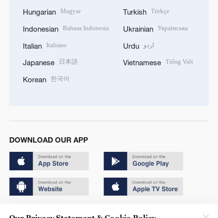
Magyar
Türkçe
Hungarian
Turkish
Bahasa Indonesia
Українська
Indonesian
Ukrainian
Italiano
اردو
Italian
Urdu
日本語
Tiếng Việt
Japanese
Vietnamese
한국어
Korean
DOWNLOAD OUR APP
Copyright © 2024 CGTN.
Our Privacy Statement & Cookie Policy