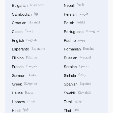
Български
नेपाली
Bulgarian
Nepali
ខ្មែរ
فارسی
Cambodian
Persian
Hrvatski
Polski
Croatian
Polish
Český
Português
Czech
Portuguese
English
پښتو
English
Pashto
Esperanto
Română
Esperanto
Romanian
Filipino
Русский
Filipino
Russian
Français
Српски
French
Serbian
Deutsch
සිංහල
German
Sinhala
Ελληνικά
Español
Greek
Spanish
Hausa
Kiswahili
Hausa
Swahili
עברית
தமிழ்
Hebrew
Tamil
हिन्दी
ไทย
Hindi
Thai